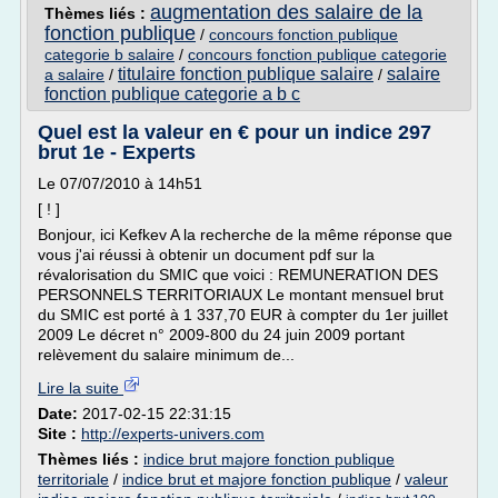
augmentation des salaire de la
Thèmes liés :
fonction publique
/
concours fonction publique
categorie b salaire
/
concours fonction publique categorie
titulaire fonction publique salaire
salaire
a salaire
/
/
fonction publique categorie a b c
Quel est la valeur en € pour un indice 297
brut 1e - Experts
Le 07/07/2010 à 14h51
[ ! ]
Bonjour, ici Kefkev A la recherche de la même réponse que
vous j'ai réussi à obtenir un document pdf sur la
révalorisation du SMIC que voici : REMUNERATION DES
PERSONNELS TERRITORIAUX Le montant mensuel brut
du SMIC est porté à 1 337,70 EUR à compter du 1er juillet
2009 Le décret n° 2009-800 du 24 juin 2009 portant
relèvement du salaire minimum de...
Lire la suite
Date:
2017-02-15 22:31:15
Site :
http://experts-univers.com
Thèmes liés :
indice brut majore fonction publique
territoriale
/
indice brut et majore fonction publique
/
valeur