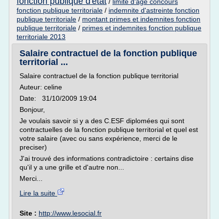
fonction publique d'etat
/
limite d'age concours
fonction publique territoriale
/
indemnite d'astreinte fonction
publique territoriale
/
montant primes et indemnites fonction
publique territoriale
/
primes et indemnites fonction publique
territoriale 2013
Salaire contractuel de la fonction publique
territorial ...
Salaire contractuel de la fonction publique territorial
Auteur: celine
Date: 31/10/2009 19:04
Bonjour,
Je voulais savoir si y a des C.ESF diplomées qui sont
contractuelles de la fonction publique territorial et quel est
votre salaire (avec ou sans expérience, merci de le
preciser)
J'ai trouvé des informations contradictoire : certains dise
qu'il y a une grille et d'autre non...
Merci...
Lire la suite
Site :
http://www.lesocial.fr