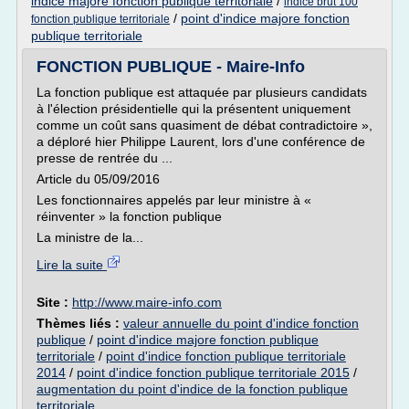
indice majore fonction publique territoriale
/
indice brut 100
/
point d'indice majore fonction
fonction publique territoriale
publique territoriale
FONCTION PUBLIQUE - Maire-Info
La fonction publique est attaquée par plusieurs candidats
à l'élection présidentielle qui la présentent uniquement
comme un coût sans quasiment de débat contradictoire »,
a déploré hier Philippe Laurent, lors d'une conférence de
presse de rentrée du ...
Article du 05/09/2016
Les fonctionnaires appelés par leur ministre à «
réinventer » la fonction publique
La ministre de la...
Lire la suite
Site :
http://www.maire-info.com
Thèmes liés :
valeur annuelle du point d'indice fonction
publique
/
point d'indice majore fonction publique
territoriale
/
point d'indice fonction publique territoriale
2014
/
point d'indice fonction publique territoriale 2015
/
augmentation du point d'indice de la fonction publique
territoriale