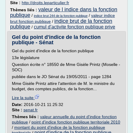
Site :
http://droits.leparticulier.fr
valeur de l indice dans la fonction
Thèmes liés :
publique
/
/
valeur indice
indice brut 244 de la fonction publique
indice brut de la fonction
brut fonction publique
/
publique
cumul d'activite fonction publique prive
/
Gel du point d'indice de la fonction
publique - Sénat
Gel du point d'indice de la fonction publique
13e législature
Question écrite n° 18550 de Mme Gisèle Printz (Moselle -
SOC)
publiée dans le JO Sénat du 19/05/2011 - page 1284
Mme Gisèle Printz attire l'attention de M. le ministre du
budget, des comptes publics, de la fonction...
Lire la suite
Date:
2016-10-21 11:25:32
Site :
senat.fr
Thèmes liés :
valeur annuelle du point d'indice fonction
publique
/
point d'indice fonction publique territoriale 2010
/
montant du point d'indice de la fonction publique
point d'indice de la fonction publique
territoriale
/