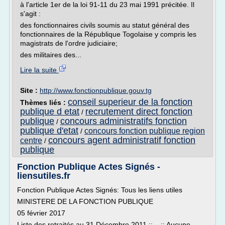
à l'article 1er de la loi 91-11 du 23 mai 1991 précitée. Il
s'agit :
des fonctionnaires civils soumis au statut général des
fonctionnaires de la République Togolaise y compris les
magistrats de l'ordre judiciaire;
des militaires des...
Lire la suite
Site :
http://www.fonctionpublique.gouv.tg
conseil superieur de la fonction
Thèmes liés :
publique d etat
recrutement direct fonction
/
publique
concours administratifs fonction
/
publique d'etat
concours fonction publique region
/
concours agent administratif fonction
centre
/
publique
Fonction Publique Actes Signés -
liensutiles.fr
Fonction Publique Actes Signés: Tous les liens utiles
MINISTERE DE LA FONCTION PUBLIQUE
05 février 2017
Liste des retraités au 31 Décembre 2011 ::....:: Aucune