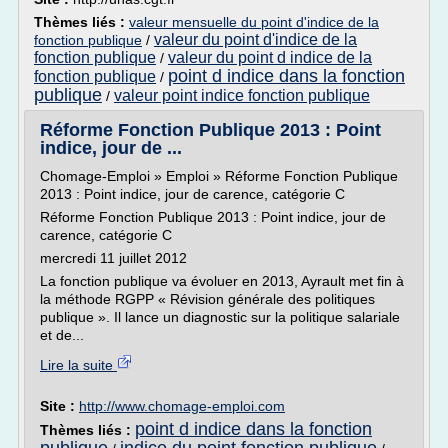
Thèmes liés :
valeur mensuelle du point d'indice de la
valeur du point d'indice de la
fonction publique
/
fonction publique
valeur du point d indice de la
/
point d indice dans la fonction
fonction publique
/
publique
valeur point indice fonction publique
/
Réforme Fonction Publique 2013 : Point
indice, jour de ...
Chomage-Emploi » Emploi » Réforme Fonction Publique
2013 : Point indice, jour de carence, catégorie C
Réforme Fonction Publique 2013 : Point indice, jour de
carence, catégorie C
mercredi 11 juillet 2012
La fonction publique va évoluer en 2013, Ayrault met fin à
la méthode RGPP « Révision générale des politiques
publique ». Il lance un diagnostic sur la politique salariale
et de...
Lire la suite
Site :
http://www.chomage-emploi.com
point d indice dans la fonction
Thèmes liés :