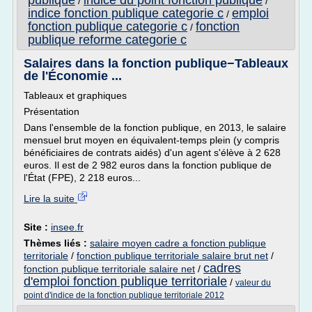
publique
indice du point fonction publique
/
/
indice fonction publique categorie c
emploi
/
fonction publique categorie c
fonction
/
publique reforme categorie c
Salaires dans la fonction publique−Tableaux
de l'Économie ...
Tableaux et graphiques
Présentation
Dans l'ensemble de la fonction publique, en 2013, le salaire
mensuel brut moyen en équivalent-temps plein (y compris
bénéficiaires de contrats aidés) d'un agent s'élève à 2 628
euros. Il est de 2 982 euros dans la fonction publique de
l'État (FPE), 2 218 euros...
Lire la suite
Site :
insee.fr
Thèmes liés :
salaire moyen cadre a fonction publique
territoriale
/
fonction publique territoriale salaire brut net
/
cadres
fonction publique territoriale salaire net
/
d'emploi fonction publique territoriale
/
valeur du
point d'indice de la fonction publique territoriale 2012