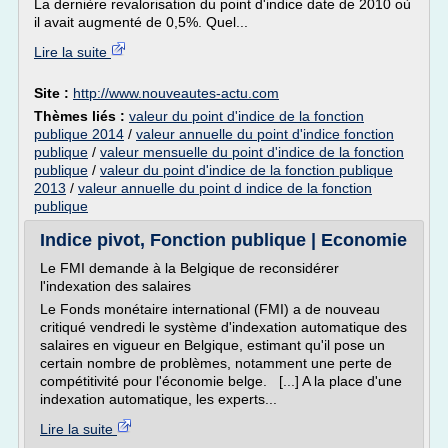
La dernière revalorisation du point d'indice date de 2010 où
il avait augmenté de 0,5%. Quel...
Lire la suite
Site :
http://www.nouveautes-actu.com
Thèmes liés :
valeur du point d'indice de la fonction
publique 2014
/
valeur annuelle du point d'indice fonction
publique
/
valeur mensuelle du point d'indice de la fonction
publique
/
valeur du point d'indice de la fonction publique
2013
/
valeur annuelle du point d indice de la fonction
publique
Indice pivot, Fonction publique | Economie
Le FMI demande à la Belgique de reconsidérer
l'indexation des salaires
Le Fonds monétaire international (FMI) a de nouveau
critiqué vendredi le système d'indexation automatique des
salaires en vigueur en Belgique, estimant qu'il pose un
certain nombre de problèmes, notamment une perte de
compétitivité pour l'économie belge. [...] A la place d'une
indexation automatique, les experts...
Lire la suite