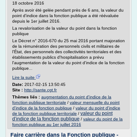
18 octobre 2016
Après avoir été gelée pendant près de 6 ans, la valeur du
point d'indice dans la fonction publique a été réévaluée
depuis le 1er juillet 2016.
La revalorisation de la valeur du point dans la fonction
publique
Le Décret n° 2016-670 du 25 mai 2016 portant majoration
de la rémunération des personnels civils et militaires de
l'État, des personnels des collectivités territoriales et des
établissements publics d'hospitalisation a prévu
l'augmentation de la valeur du point d'indice de la fonction
publique...
Lire la suite
Date:
2017-02-15 13:50:45
Site :
http://sante.cgt.fr
Thèmes liés :
augmentation du point d'indice de la
fonction publique territoriale
/
valeur mensuelle du point
d'indice de la fonction publique
/
valeur du point d'indice
valeur du point
de la fonction publique territoriale
/
d'indice de la fonction publique
/
valeur du point de la
fonction publique au 1er juillet 2016
Faire carrière dans la Fonction publique -