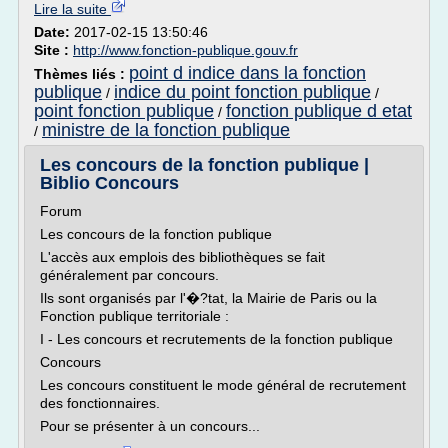
Lire la suite
Date:
2017-02-15 13:50:46
Site :
http://www.fonction-publique.gouv.fr
point d indice dans la fonction
Thèmes liés :
publique
indice du point fonction publique
/
/
point fonction publique
fonction publique d etat
/
ministre de la fonction publique
/
Les concours de la fonction publique |
Biblio Concours
Forum
Les concours de la fonction publique
L'accès aux emplois des bibliothèques se fait
généralement par concours.
Ils sont organisés par l'�?tat, la Mairie de Paris ou la
Fonction publique territoriale :
I - Les concours et recrutements de la fonction publique
Concours
Les concours constituent le mode général de recrutement
des fonctionnaires.
Pour se présenter à un concours...