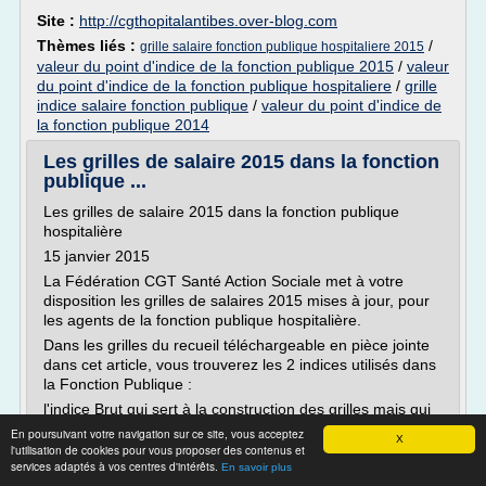
Site :
http://cgthopitalantibes.over-blog.com
Thèmes liés :
/
grille salaire fonction publique hospitaliere 2015
valeur du point d'indice de la fonction publique 2015
/
valeur
du point d'indice de la fonction publique hospitaliere
/
grille
indice salaire fonction publique
/
valeur du point d'indice de
la fonction publique 2014
Les grilles de salaire 2015 dans la fonction
publique ...
Les grilles de salaire 2015 dans la fonction publique
hospitalière
15 janvier 2015
La Fédération CGT Santé Action Sociale met à votre
disposition les grilles de salaires 2015 mises à jour, pour
les agents de la fonction publique hospitalière.
Dans les grilles du recueil téléchargeable en pièce jointe
dans cet article, vous trouverez les 2 indices utilisés dans
la Fonction Publique :
l'indice Brut qui sert à la construction des grilles mais qui
n'est pas utilisé pour calculer le traitement Brut. Cet indice
En poursuivant votre navigation sur ce site, vous acceptez
X
Brut tombe en désuétude car il n'apparaît même plus sur
l'utilisation de cookies pour vous proposer des contenus et
services adaptés à vos centres d'intérêts.
les fiches de paie d'un grand nombre de salariés.
En savoir plus