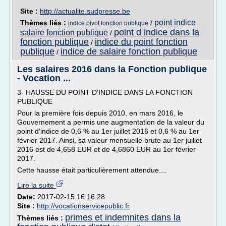
Site :
http://actualite.sudpresse.be
point indice
Thèmes liés :
/
indice pivot fonction publique
point d indice dans la
salaire fonction publique
/
fonction publique
indice du point fonction
/
publique
indice de salaire fonction publique
/
Les salaires 2016 dans la Fonction publique
- Vocation ...
3- HAUSSE DU POINT D'INDICE DANS LA FONCTION
PUBLIQUE
Pour la première fois depuis 2010, en mars 2016, le
Gouvernement a permis une augmentation de la valeur du
point d'indice de 0,6 % au 1er juillet 2016 et 0,6 % au 1er
février 2017. Ainsi, sa valeur mensuelle brute au 1er juillet
2016 est de 4,658 EUR et de 4,6860 EUR au 1er février
2017.
Cette hausse était particulièrement attendue....
Lire la suite
Date:
2017-02-15 16:16:28
Site :
http://vocationservicepublic.fr
primes et indemnites dans la
Thèmes liés :