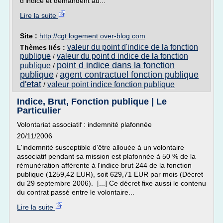
d'indice et demandent au...
Lire la suite
Site :
http://cgt.logement.over-blog.com
valeur du point d'indice de la fonction
Thèmes liés :
publique
valeur du point d indice de la fonction
/
point d indice dans la fonction
publique
/
publique
agent contractuel fonction publique
/
d'etat
valeur point indice fonction publique
/
Indice, Brut, Fonction publique | Le
Particulier
Volontariat associatif : indemnité plafonnée
20/11/2006
L'indemnité susceptible d'être allouée à un volontaire
associatif pendant sa mission est plafonnée à 50 % de la
rémunération afférente à l'indice brut 244 de la fonction
publique (1259,42 EUR), soit 629,71 EUR par mois (Décret
du 29 septembre 2006). [...] Ce décret fixe aussi le contenu
du contrat passé entre le volontaire...
Lire la suite