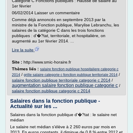
Catégorie C Fonctions publiques : Hausse de salaire au
1er février
06/02/2014 Laisser un commentaire
Comme déjà annoncés en septembre 2013 par la
ministre de la Fonction publique, Marylise Lebranchu, les
salaires de la catégorie C dans les trois fonctions
publiques : d'�?tat, territoriale, et hospitalière, on
augmenté au 1er février 2014. ...
Lire la suite
Site :
http://www.smic-horaire.fr
Thèmes liés :
salaire fonction publique hospitaliere categorie c
/
/
2014
grille salaire categorie c fonction publique territoriale 2014
salaire fonction publique territoriale categorie c 2014
/
augmentation salaire fonction publique categorie c
/
salaire fonction publique categorie c 2014
Salaires dans la fonction publique -
Actualité sur les ...
Salaires dans la fonction publique d'�?tat : le salaire net
médian
Le salaire net médian s'élève à 2 260 euros par mois en
2013. En euros constants, il diminue de 0,8 % entre 2012 et