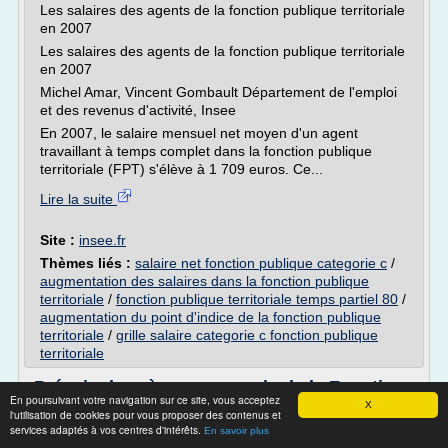
Les salaires des agents de la fonction publique territoriale
en 2007
Les salaires des agents de la fonction publique territoriale
en 2007
Michel Amar, Vincent Gombault Département de l'emploi
et des revenus d'activité, Insee
En 2007, le salaire mensuel net moyen d'un agent
travaillant à temps complet dans la fonction publique
territoriale (FPT) s'élève à 1 709 euros. Ce...
Lire la suite
Site :
insee.fr
Thèmes liés :
salaire net fonction publique categorie c
/
augmentation des salaires dans la fonction publique
territoriale
/
fonction publique territoriale temps partiel 80
/
augmentation du point d'indice de la fonction publique
territoriale
/
grille salaire categorie c fonction publique
territoriale
Préavis de grève personnels de la Fonction
En poursuivant votre navigation sur ce site, vous acceptez
publique ...
X
l'utilisation de cookies pour vous proposer des contenus et
services adaptés à vos centres d'intérêts.
Préavis de grève personnels de la Fonction publique
En savoir plus