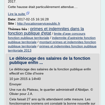
2017.
Cette hausse était particulièrement attendue....
Lire la suite
Date:
2017-02-15 16:16:28
Site :
http://vocationservicepublic.fr
primes et indemnites dans la
Thèmes liés :
fonction publique d'etat
/
limite d'age concours
fonction publique territoriale
/
indemnite d'astreinte fonction
publique territoriale
/
montant primes et indemnites fonction
publique territoriale
/
primes et indemnites fonction publique
territoriale 2013
Le déblocage des salaires de la fonction
publique enfin ...
Le déblocage des salaires de la fonction publique enfin
effectif en Côte d'Ivoire
10 juin 2015 à 14h40
Envoyer
Une rue du Plateau, le quartier administratif d'Abidjan. ©
Olivier pour J.A.
Cela faisait 27 ans qu'ils attendaient cette mesure. Les
fonctionnaires ivoiriens ont constaté la bonne nouvelle sur