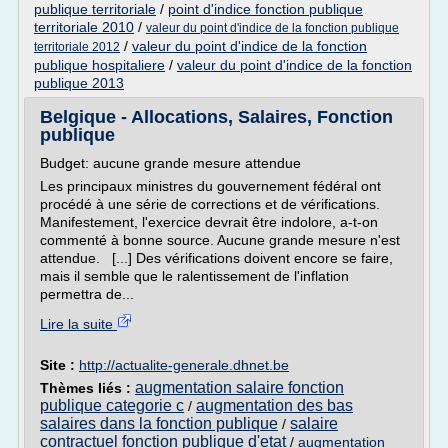
publique territoriale
/
point d'indice fonction publique
territoriale 2010
/
valeur du point d'indice de la fonction publique
/
valeur du point d'indice de la fonction
territoriale 2012
publique hospitaliere
/
valeur du point d'indice de la fonction
publique 2013
Belgique - Allocations, Salaires, Fonction
publique
Budget: aucune grande mesure attendue
Les principaux ministres du gouvernement fédéral ont
procédé à une série de corrections et de vérifications.
Manifestement, l'exercice devrait être indolore, a-t-on
commenté à bonne source. Aucune grande mesure n'est
attendue. [...] Des vérifications doivent encore se faire,
mais il semble que le ralentissement de l'inflation
permettra de...
Lire la suite
Site :
http://actualite-generale.dhnet.be
augmentation salaire fonction
Thèmes liés :
publique categorie c
augmentation des bas
/
salaires dans la fonction publique
salaire
/
contractuel fonction publique d'etat
/
augmentation