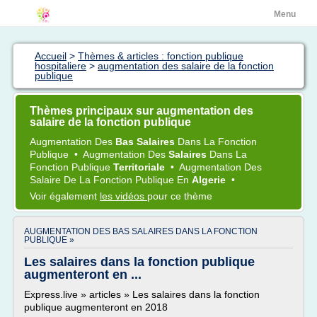
Menu
Accueil
>
Thèmes & articles : fonction publique
hospitaliere
>
augmentation des salaire de la fonction
publique
Thèmes principaux sur augmentation des
salaire de la fonction publique
Augmentation
Des
Bas Salaires
Dans La
Fonction
Publique
•
Augmentation
Des
Salaires
Dans La
Fonction Publique
Territoriale
•
Augmentation
Des
Salaire
De La
Fonction Publique
En
Algerie
•
Voir également
les vidéos
pour ce thème
AUGMENTATION DES BAS SALAIRES DANS LA FONCTION
PUBLIQUE »
Les salaires dans la fonction publique
augmenteront en ...
Express.live » articles » Les salaires dans la fonction
publique augmenteront en 2018