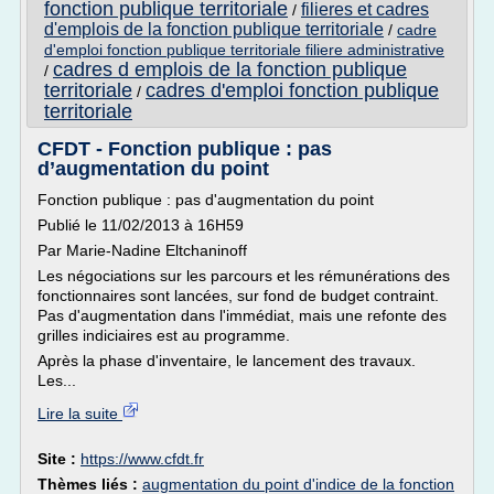
fonction publique territoriale
filieres et cadres
/
d'emplois de la fonction publique territoriale
/
cadre
d'emploi fonction publique territoriale filiere administrative
cadres d emplois de la fonction publique
/
territoriale
cadres d'emploi fonction publique
/
territoriale
CFDT - Fonction publique : pas
d’augmentation du point
Fonction publique : pas d'augmentation du point
Publié le 11/02/2013 à 16H59
Par Marie-Nadine Eltchaninoff
Les négociations sur les parcours et les rémunérations des
fonctionnaires sont lancées, sur fond de budget contraint.
Pas d'augmentation dans l'immédiat, mais une refonte des
grilles indiciaires est au programme.
Après la phase d'inventaire, le lancement des travaux.
Les...
Lire la suite
Site :
https://www.cfdt.fr
Thèmes liés :
augmentation du point d'indice de la fonction