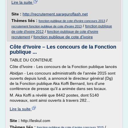
Lire la suite
Site :
http://recrutement.saraguroflash.net
Thèmes liés :
/
fonction publique de cote d'ivoire concours 2013
/
fonction publique
recrutement fonction publique de cote d'ivoire 2013
/
de cote d'ivoire 2012
fonction publique de cote d'ivoire
/
fonction publique de cote d'ivoire
recrutement
Côte d’Ivoire – Les concours de la Fonction
publique ...
TABLE DU CONTENUE
Côte d'Ivoire - Les concours de la Fonction publique lancés
Abidjan - Les concours administratifs de l'année 2015 sont
ouverts depuis lundi, a annoncé le directeur général (Dg)
de la Fonction publique Aka Koffi Bernard, lors d'une
conférence de presse qu'il a animée dans ses locaux.
M. Aka Koffi a révélé que 8442 postes, dont 5140
nouveaux, sont ainsi ouverts à travers 282...
Lire la suite
Site :
http://leskul.com
Thèmes liés :
/
fonction publique de cote d ivoire concours 2015