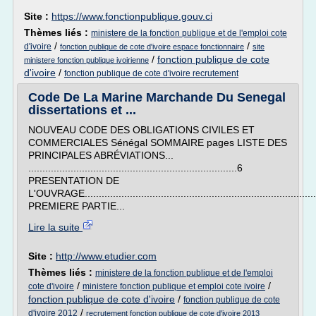
Site :
https://www.fonctionpublique.gouv.ci
Thèmes liés :
ministere de la fonction publique et de l'emploi cote
/
/
d'ivoire
fonction publique de cote d'ivoire espace fonctionnaire
site
/
fonction publique de cote
ministere fonction publique ivoirienne
d'ivoire
/
fonction publique de cote d'ivoire recrutement
Code De La Marine Marchande Du Senegal
dissertations et ...
NOUVEAU CODE DES OBLIGATIONS CIVILES ET
COMMERCIALES Sénégal SOMMAIRE pages LISTE DES
PRINCIPALES ABRÉVIATIONS...
..........................................................................6
PRESENTATION DE
L'OUVRAGE..................................................................................
PREMIERE PARTIE...
Lire la suite
Site :
http://www.etudier.com
Thèmes liés :
ministere de la fonction publique et de l'emploi
/
/
cote d'ivoire
ministere fonction publique et emploi cote ivoire
fonction publique de cote d'ivoire
/
fonction publique de cote
/
d'ivoire 2012
recrutement fonction publique de cote d'ivoire 2013