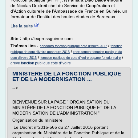
Fonction publique (MTFP), N'Famara Diao Baldé entouré
de Nicolas Dextreit chef du Service de Coopération et
d'Action culturelle de l'Ambassade de France en Guinée, un
formateur de l'Institut des hautes études de Bordeaux...
Lire la suite
Site :
http://lexpressguinee.com
Thèmes liés :
/
concours fonction publique cote d'ivoire 2017
fonction
/
publique de cote d'ivoire concours 2013
recrutement fonction publique de
/
/
cote d'ivoire 2013
fonction publique de cote d'ivoire espace fonctionnaire
greve fonction publique cote d'ivoire
MINISTERE DE LA FONCTION PUBLIQUE
ET DE LA MODERNISATION ...
-->
BIENVENUE SUR LA PAGE " ORGANISATION DU
MINISTÈRE DE LA FONCTION PUBLIQUE ET DE LA
MODERNISATION DE L'ADMINISTRATION "
Organisation du ministère
Le Décret n°2016-566 du 27 Juillet 2016 portant
organisation du Ministère de la Fonction Publique et de la