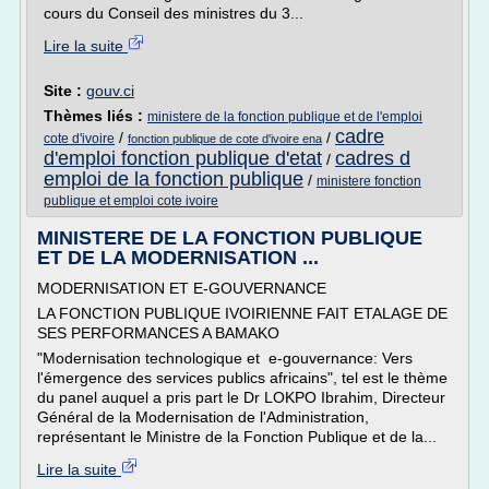
cours du Conseil des ministres du 3...
Lire la suite
Site :
gouv.ci
Thèmes liés :
ministere de la fonction publique et de l'emploi
cadre
/
/
cote d'ivoire
fonction publique de cote d'ivoire ena
d'emploi fonction publique d'etat
cadres d
/
emploi de la fonction publique
/
ministere fonction
publique et emploi cote ivoire
MINISTERE DE LA FONCTION PUBLIQUE
ET DE LA MODERNISATION ...
MODERNISATION ET E-GOUVERNANCE
LA FONCTION PUBLIQUE IVOIRIENNE FAIT ETALAGE DE
SES PERFORMANCES A BAMAKO
"Modernisation technologique et e-gouvernance: Vers
l'émergence des services publics africains", tel est le thème
du panel auquel a pris part le Dr LOKPO Ibrahim, Directeur
Général de la Modernisation de l'Administration,
représentant le Ministre de la Fonction Publique et de la...
Lire la suite