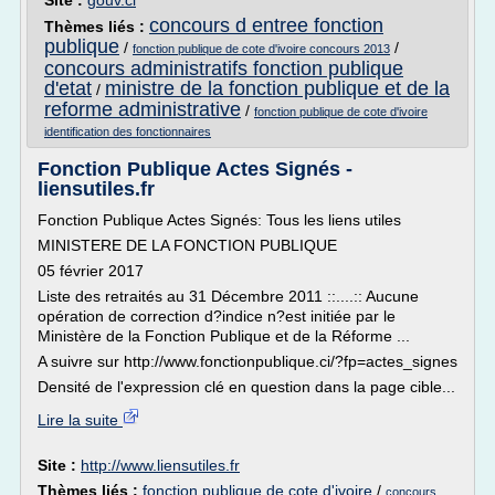
Site :
gouv.ci
concours d entree fonction
Thèmes liés :
publique
/
/
fonction publique de cote d'ivoire concours 2013
concours administratifs fonction publique
d'etat
ministre de la fonction publique et de la
/
reforme administrative
/
fonction publique de cote d'ivoire
identification des fonctionnaires
Fonction Publique Actes Signés -
liensutiles.fr
Fonction Publique Actes Signés: Tous les liens utiles
MINISTERE DE LA FONCTION PUBLIQUE
05 février 2017
Liste des retraités au 31 Décembre 2011 ::....:: Aucune
opération de correction d?indice n?est initiée par le
Ministère de la Fonction Publique et de la Réforme ...
A suivre sur http://www.fonctionpublique.ci/?fp=actes_signes
Densité de l'expression clé en question dans la page cible...
Lire la suite
Site :
http://www.liensutiles.fr
Thèmes liés :
fonction publique de cote d'ivoire
/
concours