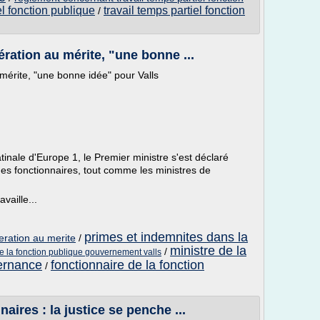
el fonction publique
travail temps partiel fonction
/
ration au mérite, "une bonne ...
mérite, "une bonne idée" pour Valls
inale d'Europe 1, le Premier ministre s'est déclaré
des fonctionnaires, tout comme les ministres de
vaille...
primes et indemnites dans la
eration au merite
/
ministre de la
/
de la fonction publique gouvernement valls
vernance
fonctionnaire de la fonction
/
aires : la justice se penche ...