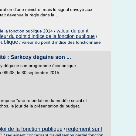
laration d'une ministre, mais le signal envoyé aux
était devenue la règle dans la...
valeur du point
 de la fonction publique 2014
/
leur du point d indice de la fonction publique
/
publique
/
valeur du point d indice des fonctionnaire
lité : Sarkozy dégaine son ...
arkozy dégaine son programme économique
à 08h38, le 30 septembre 2015
 propose "une refondation du modèle social et
os, le jour de la présentation du budget.
loi de la fonction publique
reglement sur l
/
e
/
reglement concernant travail temps partiel fonction