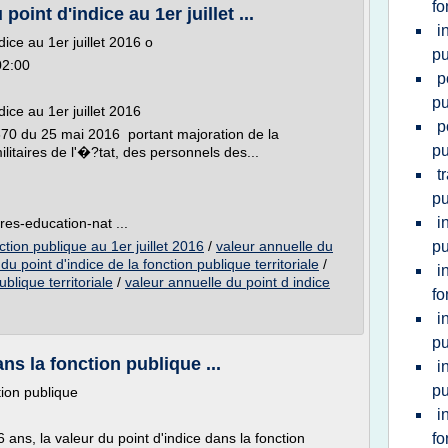
fo
oint d'indice au 1er juillet ...
i
ice au 1er juillet 2016 o
pu
02:00
p
pu
ice au 1er juillet 2016
p
670 du 25 mai 2016 portant majoration de la
pu
litaires de l'�?tat, des personnels des...
t
pu
i
res-education-nat ...
ction publique au 1er juillet 2016
/
valeur annuelle du
pu
du point d'indice de la fonction publique territoriale
/
i
ublique territoriale
/
valeur annuelle du point d indice
fo
i
pu
ns la fonction publique ...
i
pu
tion publique
i
ans, la valeur du point d'indice dans la fonction
fo