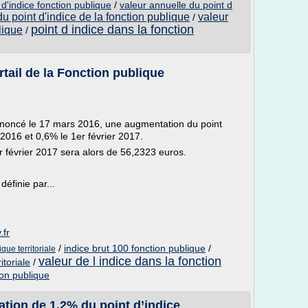
 d'indice fonction publique
/
valeur annuelle du point d
du point d'indice de la fonction publique
valeur
/
point d indice dans la fonction
lique
/
tail de la Fonction publique
annoncé le 17 mars 2016, une augmentation du point
t 2016 et 0,6% le 1er février 2017.
r février 2017 sera alors de 56,2323 euros.
éfinie par...
.fr
/
indice brut 100 fonction publique
/
que territoriale
valeur de l indice dans la fonction
itoriale
/
ion publique
ation de 1,2% du point d’indice