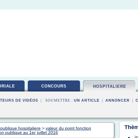
ORIALE
CONCOURS
HOSPITALIERE
TEURS DE VIDÉOS
| SOUMETTRE :
UN ARTICLE
|
ANNONCER
|
Thèm
 publique hospitaliere
>
valeur du point fonction
on publique au 1er juillet 2016
i