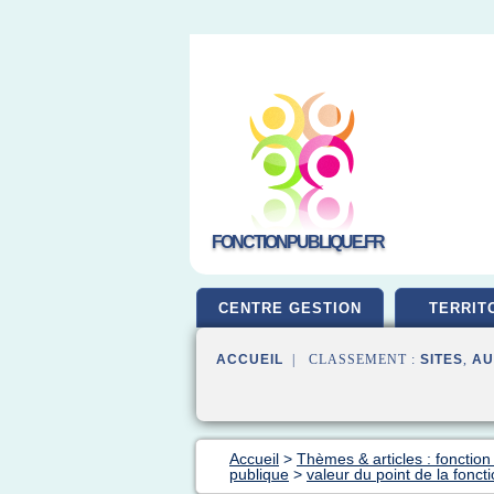
FONCTIONPUBLIQUE.FR
CENTRE GESTION
TERRIT
ACCUEIL
| CLASSEMENT :
SITES
,
AU
Accueil
>
Thèmes & articles : fonction
publique
>
valeur du point de la foncti