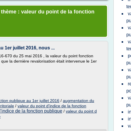
te
 thème : valeur du point de la fonction
v
pu
v
pu
v
1er juillet 2016, nous ...
te
p
016-670 du 25 mai 2016 , la valeur du point fonction
e la dernière revalorisation était intervenue le 1er
pu
v
pu
r
po
v
ction publique au 1er juillet 2016
/
augmentation du
pu
ritoriale
/
valeur du point d'indice de la fonction
d'indice de la fonction publique
/
valeur du point d
i
e
i
v