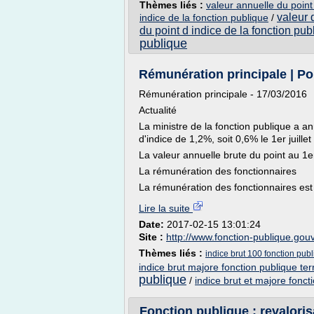
Thèmes liés :
valeur annuelle du point
valeur 
indice de la fonction publique
/
du point d indice de la fonction pub
publique
Rémunération principale | Por
Rémunération principale - 17/03/2016
Actualité
La ministre de la fonction publique a 
d'indice de 1,2%, soit 0,6% le 1er juille
La valeur annuelle brute du point au 1e
La rémunération des fonctionnaires
La rémunération des fonctionnaires est d
Lire la suite
Date:
2017-02-15 13:01:24
Site :
http://www.fonction-publique.gouv
Thèmes liés :
indice brut 100 fonction publi
indice brut majore fonction publique terr
publique
/
indice brut et majore fonct
Fonction publique : revaloris