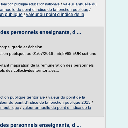
/
valeur annuelle du
la fonction publique education nationale
 annuelle du point d indice de la fonction publique
/
ion publique
valeur du point d indice de la
/
 des personnels enseignants, d ...
corps, grade et échelon
nction publique, au 01/07/2016 : 55,8969 EUR soit une
tant majoration de la rémunération des personnels
ls des collectivités territoriales...
ction publique territoriale
/
valeur du point de la
aleur du point d'indice de la fonction publique 2013
/
on publique
/
valeur annuelle du point d indice de la
des personnels enseignants, d ...