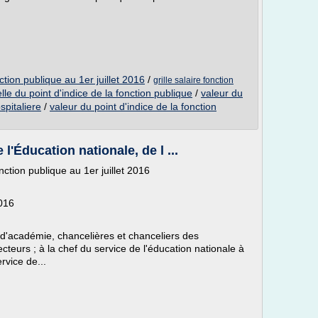
ction publique au 1er juillet 2016
/
grille salaire fonction
le du point d'indice de la fonction publique
/
valeur du
spitaliere
/
valeur du point d'indice de la fonction
'Éducation nationale, de l ...
nction publique au 1er juillet 2016
016
 d'académie, chancelières et chanceliers des
recteurs ; à la chef du service de l'éducation nationale à
rvice de...