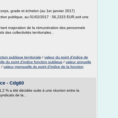
corps, grade et échelon (au 1er janvier 2017)
nction publique, au 01/02/2017 : 56,2323 EUR,soit une
tant majoration de la rémunération des personnels
ls des collectivités territoriales...
ction publique territoriale
/
valeur du point d'indice de
lle du point d'indice fonction publique
/
valeur annuelle
e
/
valeur mensuelle du point d'indice de la fonction
ice - Cdg60
 1,2 % a été décidée suite à une réunion entre la
yndicats de la...