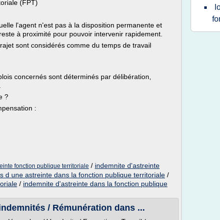
toriale (FPT)
l
fo
elle l'agent n'est pas à la disposition permanente et
este à proximité pour pouvoir intervenir rapidement.
 trajet sont considérés comme du temps de travail
plois concernés sont déterminés par délibération,
.
e ?
mpensation :
/
indemnite d'astreinte
einte fonction publique territoriale
 d une astreinte dans la fonction publique territoriale
/
oriale
/
indemnite d'astreinte dans la fonction publique
indemnités / Rémunération dans ...