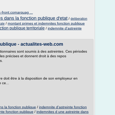
c-front.comarquag ...
s dans la fonction publique d'etat
/
deliberation
/
montant primes et indemnites fonction publique
iale
tion publique territoriale
/
indemnite d'astreinte
publique - actualites-web.com
ctionnaires sont soumis à des astreintes. Ces périodes
gles précises et donnent droit à des repos
s.
re doit être à la disposition de son employeur en
 ce...
ns la fonction publique
/
indemnite d'astreinte fonction
nte fonction publique
/
indemnites d une astreinte dans