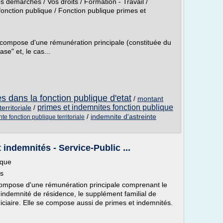
Vos démarches / Vos droits / Formation - Travail /
nction publique / Fonction publique primes et
 compose d'une rémunération principale (constituée du
ase" et, le cas...
s dans la fonction publique d'etat
/
montant
primes et indemnites fonction publique
erritoriale
/
/
indemnite d'astreinte
te fonction publique territoriale
 indemnités - Service-Public ...
ique
és
compose d'une rémunération principale comprenant le
l'indemnité de résidence, le supplément familial de
ndiciaire. Elle se compose aussi de primes et indemnités.