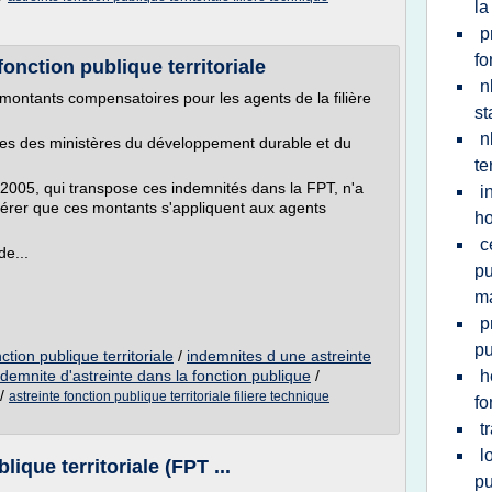
la
p
fo
onction publique territoriale
n
ontants compensatoires pour les agents de la filière
st
n
tes des ministères du développement durable et du
te
2005, qui transpose ces indemnités dans la FPT, n'a
i
dérer que ces montants s'appliquent aux agents
ho
c
de...
pu
ma
p
pu
ction publique territoriale
/
indemnites d une astreinte
ndemnite d'astreinte dans la fonction publique
/
h
/
astreinte fonction publique territoriale filiere technique
fo
t
l
lique territoriale (FPT ...
pu