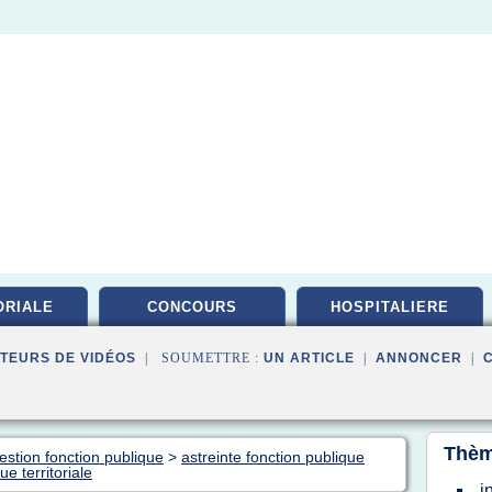
ORIALE
CONCOURS
HOSPITALIERE
TEURS DE VIDÉOS
| SOUMETTRE :
UN ARTICLE
|
ANNONCER
|
Thèm
estion fonction publique
>
astreinte fonction publique
e territoriale
i