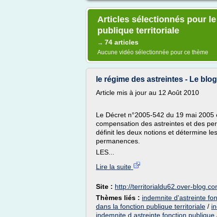
Articles sélectionnés pour le
publique territoriale
74 articles
→
Aucune vidéo sélectionnée pour ce thème
le régime des astreintes - Le blog 
Article mis à jour au 12 Août 2010
Le Décret n°2005-542 du 19 mai 2005 es
compensation des astreintes et des perm
définit les deux notions et détermine l
permanences.
LES...
Lire la suite
Site :
http://territorialdu62.over-blog.c
Thèmes liés :
indemnite d'astreinte fon
dans la fonction publique territoriale
/
i
indemnite d astreinte fonction publique