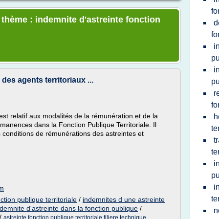
fo
 thème : indemnite d'astreinte fonction
d
fo
i
pu
i
des agents territoriaux ...
pu
r
fo
t relatif aux modalités de la rémunération et de la
h
anences dans la Fonction Publique Territoriale. Il
te
es conditions de rémunérations des astreintes et
t
te
i
pu
i
om
te
ction publique territoriale
/
indemnites d une astreinte
ndemnite d'astreinte dans la fonction publique
/
n
/
astreinte fonction publique territoriale filiere technique