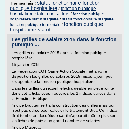
statut fonctionnaire fonction
Thèmes liés :
publique hospitaliere
fonction publique
/
hospitaliere statut contractuel
/
fonction publique
hospitaliere statut stagiaire
/
statut fonctionnaire stagiaire
fonction publique
fonction publique territoriale
/
hospitaliere statut
Les grilles de salaire 2015 dans la fonction
publique ...
Les grilles de salaire 2015 dans la fonction publique
hospitalière
15 janvier 2015
La Fédération CGT Santé Action Sociale met à votre
disposition les grilles de salaires 2015 mises à jour, pour
les agents de la fonction publique hospitalière.
Dans les grilles du recueil téléchargeable en pièce jointe
dans cet article, vous trouverez les 2 indices utilisés dans
la Fonction Publique :
l'indice Brut qui sert à la construction des grilles mais qui
n'est pas utilisé pour calculer le traitement Brut. Cet indice
Brut tombe en désuétude car il n'apparaît même plus sur
les fiches de paie d'un grand nombre de salariés.
l'indice Majoré...