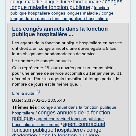
conges
conge maladie longue duree fonctionnaire
/
longue maladie fonction publique
/
fonction
publique hospitaliere conges longues maladie
/
conge
longue duree dans la fonction publique hospitaliere
Les congés annuels dans la fonction
publique hospitalière ...
Les agents de la fonction publique hospitalière en activité
ont droit à un congé annuel d'une durée égale à 5 fois
leurs obligations hebdomadaires de service.
Le nombre de congés annuels
Cela représente 25 jours ouvrés pour un temps plein,
pour une année de service accompli du 1er janvier au 31
décembre. Pour les agents travaillant à temps partiel, le
nombre de jours est le même que...
Lire la suite
Date:
2017-02-15 13:55:48
Thèmes liés :
conge annuel dans la fonction publique
conges annuels de la fonction
hospitaliere
/
publique
/
agent contractuel fonction publique
agent contractuel
hospitaliere licenciement
/
fonction publique hospitaliere
conge
/
d'adoption dans la fonction publique