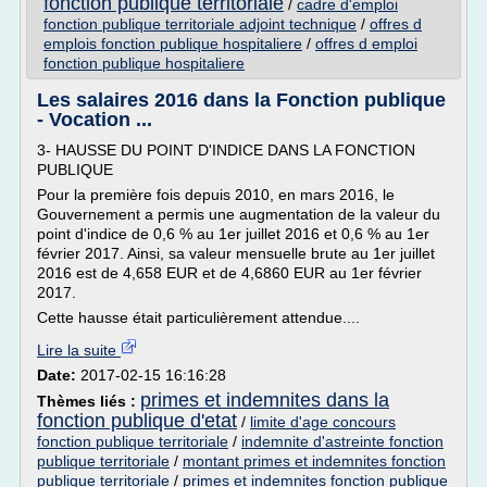
fonction publique territoriale
/
cadre d'emploi
fonction publique territoriale adjoint technique
/
offres d
emplois fonction publique hospitaliere
/
offres d emploi
fonction publique hospitaliere
Les salaires 2016 dans la Fonction publique
- Vocation ...
3- HAUSSE DU POINT D'INDICE DANS LA FONCTION
PUBLIQUE
Pour la première fois depuis 2010, en mars 2016, le
Gouvernement a permis une augmentation de la valeur du
point d'indice de 0,6 % au 1er juillet 2016 et 0,6 % au 1er
février 2017. Ainsi, sa valeur mensuelle brute au 1er juillet
2016 est de 4,658 EUR et de 4,6860 EUR au 1er février
2017.
Cette hausse était particulièrement attendue....
Lire la suite
Date:
2017-02-15 16:16:28
primes et indemnites dans la
Thèmes liés :
fonction publique d'etat
/
limite d'age concours
fonction publique territoriale
/
indemnite d'astreinte fonction
publique territoriale
/
montant primes et indemnites fonction
publique territoriale
/
primes et indemnites fonction publique