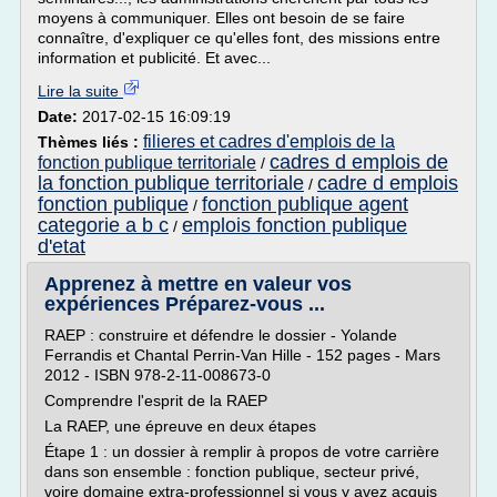
moyens à communiquer. Elles ont besoin de se faire
connaître, d'expliquer ce qu'elles font, des missions entre
information et publicité. Et avec...
Lire la suite
Date:
2017-02-15 16:09:19
filieres et cadres d'emplois de la
Thèmes liés :
cadres d emplois de
fonction publique territoriale
/
la fonction publique territoriale
cadre d emplois
/
fonction publique
fonction publique agent
/
categorie a b c
emplois fonction publique
/
d'etat
Apprenez à mettre en valeur vos
expériences Préparez-vous ...
RAEP : construire et défendre le dossier - Yolande
Ferrandis et Chantal Perrin-Van Hille - 152 pages - Mars
2012 - ISBN 978-2-11-008673-0
Comprendre l'esprit de la RAEP
La RAEP, une épreuve en deux étapes
Étape 1 : un dossier à remplir à propos de votre carrière
dans son ensemble : fonction publique, secteur privé,
voire domaine extra-professionnel si vous y avez acquis