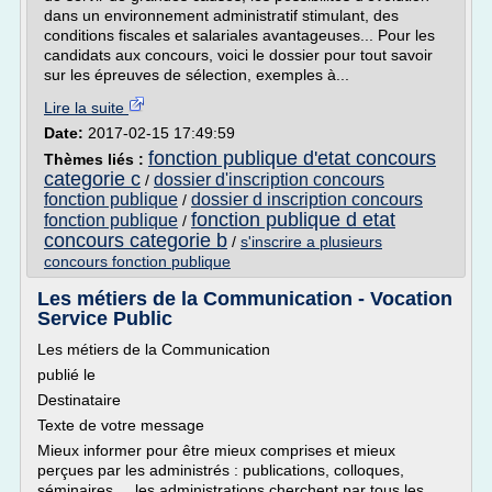
dans un environnement administratif stimulant, des
conditions fiscales et salariales avantageuses... Pour les
candidats aux concours, voici le dossier pour tout savoir
sur les épreuves de sélection, exemples à...
Lire la suite
Date:
2017-02-15 17:49:59
fonction publique d'etat concours
Thèmes liés :
categorie c
dossier d'inscription concours
/
fonction publique
dossier d inscription concours
/
fonction publique d etat
fonction publique
/
concours categorie b
/
s'inscrire a plusieurs
concours fonction publique
Les métiers de la Communication - Vocation
Service Public
Les métiers de la Communication
publié le
Destinataire
Texte de votre message
Mieux informer pour être mieux comprises et mieux
perçues par les administrés : publications, colloques,
séminaires..., les administrations cherchent par tous les