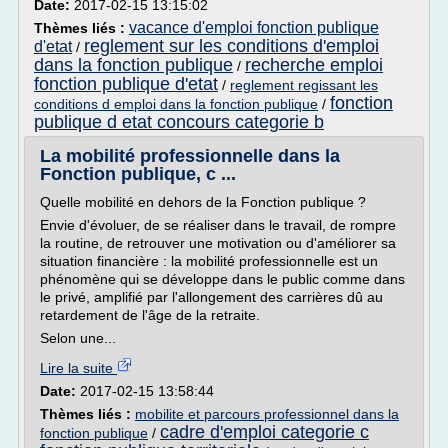
Date:
2017-02-15 13:15:02
vacance d'emploi fonction publique
Thèmes liés :
reglement sur les conditions d'emploi
d'etat
/
dans la fonction publique
recherche emploi
/
fonction publique d'etat
/
reglement regissant les
fonction
conditions d emploi dans la fonction publique
/
publique d etat concours categorie b
La mobilité professionnelle dans la
Fonction publique, c ...
Quelle mobilité en dehors de la Fonction publique ?
Envie d'évoluer, de se réaliser dans le travail, de rompre
la routine, de retrouver une motivation ou d'améliorer sa
situation financière : la mobilité professionnelle est un
phénomène qui se développe dans le public comme dans
le privé, amplifié par l'allongement des carrières dû au
retardement de l'âge de la retraite.
Selon une...
Lire la suite
Date:
2017-02-15 13:58:44
Thèmes liés :
mobilite et parcours professionnel dans la
cadre d'emploi categorie c
fonction publique
/