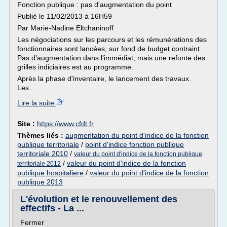
Fonction publique : pas d'augmentation du point
Publié le 11/02/2013 à 16H59
Par Marie-Nadine Eltchaninoff
Les négociations sur les parcours et les rémunérations des
fonctionnaires sont lancées, sur fond de budget contraint.
Pas d'augmentation dans l'immédiat, mais une refonte des
grilles indiciaires est au programme.
Après la phase d'inventaire, le lancement des travaux.
Les...
Lire la suite
Site :
https://www.cfdt.fr
Thèmes liés :
augmentation du point d'indice de la fonction
publique territoriale
/
point d'indice fonction publique
territoriale 2010
/
valeur du point d'indice de la fonction publique
/
valeur du point d'indice de la fonction
territoriale 2012
publique hospitaliere
/
valeur du point d'indice de la fonction
publique 2013
L'évolution et le renouvellement des
effectifs - La ...
Fermer