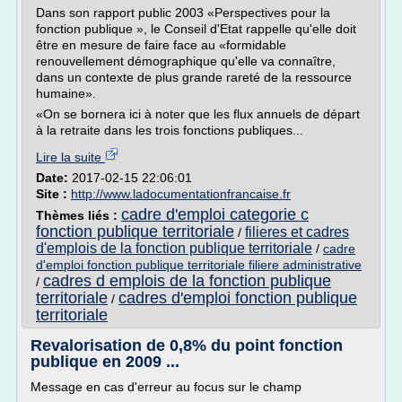
Dans son rapport public 2003 «Perspectives pour la
fonction publique », le Conseil d'Etat rappelle qu'elle doit
être en mesure de faire face au «formidable
renouvellement démographique qu'elle va connaître,
dans un contexte de plus grande rareté de la ressource
humaine».
«On se bornera ici à noter que les flux annuels de départ
à la retraite dans les trois fonctions publiques...
Lire la suite
Date:
2017-02-15 22:06:01
Site :
http://www.ladocumentationfrancaise.fr
cadre d'emploi categorie c
Thèmes liés :
fonction publique territoriale
filieres et cadres
/
d'emplois de la fonction publique territoriale
/
cadre
d'emploi fonction publique territoriale filiere administrative
cadres d emplois de la fonction publique
/
territoriale
cadres d'emploi fonction publique
/
territoriale
Revalorisation de 0,8% du point fonction
publique en 2009 ...
Message en cas d'erreur au focus sur le champ