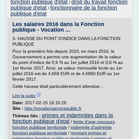
fonction publique d'etat
droit du travail fonction
/
publique d'etat
fonctionnaire de la fonction
/
publique d'etat
Les salaires 2016 dans la Fonction
publique - Vocation ...
3- HAUSSE DU POINT D'INDICE DANS LA FONCTION
PUBLIQUE
Pour la première fois depuis 2010, en mars 2016, le
Gouvernement a permis une augmentation de la valeur
du point d'indice de 0,6 % au 1er juillet 2016 et 0,6 % au
1er février 2017. Ainsi, sa valeur mensuelle brute au 1er
juillet 2016 est de 4,658 EUR et de 4,6860 EUR au 1er
février 2017.
Cette hausse était particulièrement attendue....
Lire la suite
Date:
2017-02-15 16:16:28
Site :
http://vocationservicepublic.fr
primes et indemnites dans la
Thèmes liés :
fonction publique d'etat
/
limite d'age concours
fonction publique territoriale
/
indemnite d'astreinte
fonction publique territoriale
/
montant primes et
indemnites fonction publique territoriale
/
primes et