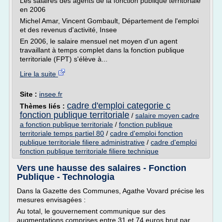
Les salaires des agents de la fonction publique territoriale
en 2006
Michel Amar, Vincent Gombault, Département de l'emploi
et des revenus d'activité, Insee
En 2006, le salaire mensuel net moyen d'un agent
travaillant à temps complet dans la fonction publique
territoriale (FPT) s'élève à...
Lire la suite
Site :
insee.fr
cadre d'emploi categorie c
Thèmes liés :
fonction publique territoriale
/
salaire moyen cadre
a fonction publique territoriale
/
fonction publique
territoriale temps partiel 80
/
cadre d'emploi fonction
publique territoriale filiere administrative
/
cadre d'emploi
fonction publique territoriale filiere technique
Vers une hausse des salaires - Fonction
Publique - Technologia
Dans la Gazette des Communes, Agathe Vovard précise les
mesures envisagées :
Au total, le gouvernement communique sur des
augmentations comprises entre 31 et 74 euros brut par