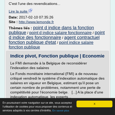
C'est l'une des revendications...
Lire la suite
Date:
2017-02-10 07:35:26
Site :
http://www.lemonde.fr
point d indice dans la fonction
Thèmes liés :
publique
point
point d indice salaire fonctionnaire
/
/
d indice des fonctionnaire
agent contractuel
/
fonction publique d'etat
point indice salaire
/
fonction publique
Indice pivot, Fonction publique | Economie
Le FMI demande à la Belgique de reconsidérer
l'indexation des salaires
Le Fonds monétaire international (FMI) a de nouveau
critiqué vendredi le système d'indexation automatique des
salaires en vigueur en Belgique, estimant qu'il pose un
certain nombre de problèmes, notamment une perte de
compétitivité pour l'économie belge. [...] A la place d'une
indexation automatique, les experts...
En poursuivant votre navigation sur ce site, vous acceptez
Lire la suite
X
l'utilisation de cookies pour vous proposer des contenus et
services adaptés à vos centres d'intérêts.
En savoir plus