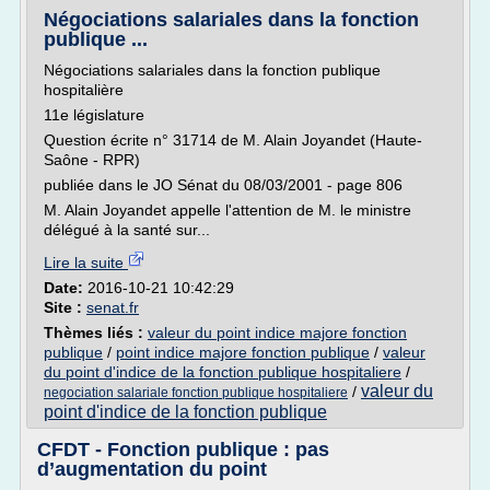
Négociations salariales dans la fonction
publique ...
Négociations salariales dans la fonction publique
hospitalière
11e législature
Question écrite n° 31714 de M. Alain Joyandet (Haute-
Saône - RPR)
publiée dans le JO Sénat du 08/03/2001 - page 806
M. Alain Joyandet appelle l'attention de M. le ministre
délégué à la santé sur...
Lire la suite
Date:
2016-10-21 10:42:29
Site :
senat.fr
Thèmes liés :
valeur du point indice majore fonction
publique
/
point indice majore fonction publique
/
valeur
du point d'indice de la fonction publique hospitaliere
/
valeur du
/
negociation salariale fonction publique hospitaliere
point d'indice de la fonction publique
CFDT - Fonction publique : pas
d’augmentation du point