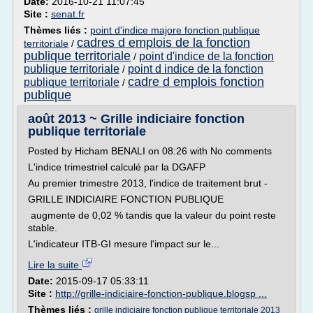
Date:
2016-10-21 11:07:45
Site :
senat.fr
Thèmes liés :
point d'indice majore fonction publique
cadres d emplois de la fonction
territoriale
/
publique territoriale
point d'indice de la fonction
/
publique territoriale
point d indice de la fonction
/
cadre d emplois fonction
publique territoriale
/
publique
août 2013 ~ Grille indiciaire fonction
publique territoriale
Posted by Hicham BENALI on 08:26 with No comments
L'indice trimestriel calculé par la DGAFP
Au premier trimestre 2013, l'indice de traitement brut -
GRILLE INDICIAIRE FONCTION PUBLIQUE
augmente de 0,02 % tandis que la valeur du point reste
stable.
L'indicateur ITB-GI mesure l'impact sur le...
Lire la suite
Date:
2015-09-17 05:33:11
Site :
http://grille-indiciaire-fonction-publique.blogsp ...
Thèmes liés :
grille indiciaire fonction publique territoriale 2013