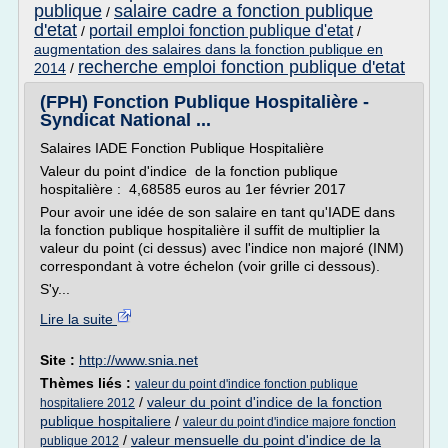
publique
salaire cadre a fonction publique
/
d'etat
portail emploi fonction publique d'etat
/
/
augmentation des salaires dans la fonction publique en
recherche emploi fonction publique d'etat
2014
/
(FPH) Fonction Publique Hospitalière -
Syndicat National ...
Salaires IADE Fonction Publique Hospitalière
Valeur du point d'indice de la fonction publique
hospitalière : 4,68585 euros au 1er février 2017
Pour avoir une idée de son salaire en tant qu'IADE dans
la fonction publique hospitalière il suffit de multiplier la
valeur du point (ci dessus) avec l'indice non majoré (INM)
correspondant à votre échelon (voir grille ci dessous).
S'y...
Lire la suite
Site :
http://www.snia.net
Thèmes liés :
valeur du point d'indice fonction publique
/
valeur du point d'indice de la fonction
hospitaliere 2012
publique hospitaliere
/
valeur du point d'indice majore fonction
/
valeur mensuelle du point d'indice de la
publique 2012