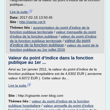
l'augmentation de la valeur du point d'indice de la fonction
publique...
Lire la suite
Date:
2017-02-15 13:50:45
Site :
http://sante.cgt.fr
Thèmes liés :
augmentation du point d'indice de la
fonction publique territoriale
/
valeur mensuelle du point
d'indice de la fonction publique
/
valeur du point d'indice
valeur du point
de la fonction publique territoriale
/
d'indice de la fonction publique
/
valeur du point de la
fonction publique au 1er juillet 2016
Valeur du point d’indice dans la fonction
publique au 1er ...
Ainsi au 1er janvier 2011, la valeur du point d'indice de la
fonction publique hospitalière est de 4,6302 EUR ( ancienne
valeur 4,6072 EUR ). Cette valeur du...
Lire la suite
Site :
http://cgtsante.over-blog.com
Thèmes liés :
valeur du point d'indice de la fonction
publique hospitaliere
/
valeur annuelle du point d'indice