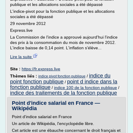
publique et les allocations sociales a été dépassé
L'indice-pivot pour la fonction publique et les allocations
sociales a été dépassé
29 novembre 2012
Express.live
La Commission de l'indice a approuvé aujourd'hui l'indice
des prix à la consommation du mois de novembre 2012.
L'indice baisse de 0,14 point. L'inflation s'élève...
Lire la suite
Site :
https://fr.express.live
indice du
Thèmes liés :
/
indice pivot fonction publique
point fonction publique
point d indice dans la
/
fonction publique
/
indice 100 de la fonction publique
/
indice des traitements de la fonction publique
Point d'indice salarial en France —
Wikipédia
Point d'indice salarial en France
Un article de Wikipédia, l'encyclopédie libre.
Cet article est une ébauche concernant le droit français et