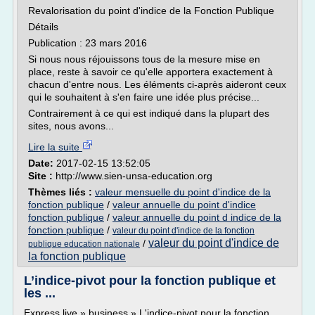
Revalorisation du point d'indice de la Fonction Publique
Détails
Publication : 23 mars 2016
Si nous nous réjouissons tous de la mesure mise en
place, reste à savoir ce qu'elle apportera exactement à
chacun d'entre nous. Les éléments ci-après aideront ceux
qui le souhaitent à s'en faire une idée plus précise...
Contrairement à ce qui est indiqué dans la plupart des
sites, nous avons...
Lire la suite
Date:
2017-02-15 13:52:05
Site :
http://www.sien-unsa-education.org
Thèmes liés :
valeur mensuelle du point d'indice de la
fonction publique
/
valeur annuelle du point d'indice
fonction publique
/
valeur annuelle du point d indice de la
fonction publique
/
valeur du point d'indice de la fonction
valeur du point d'indice de
/
publique education nationale
la fonction publique
L’indice‐pivot pour la fonction publique et
les ...
Express.live » business » L'indice-pivot pour la fonction