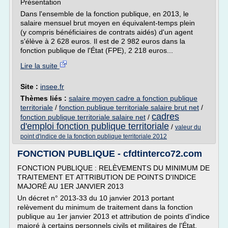
Présentation
Dans l'ensemble de la fonction publique, en 2013, le
salaire mensuel brut moyen en équivalent-temps plein
(y compris bénéficiaires de contrats aidés) d'un agent
s'élève à 2 628 euros. Il est de 2 982 euros dans la
fonction publique de l'État (FPE), 2 218 euros...
Lire la suite
Site :
insee.fr
Thèmes liés :
salaire moyen cadre a fonction publique
territoriale
/
fonction publique territoriale salaire brut net
/
cadres
fonction publique territoriale salaire net
/
d'emploi fonction publique territoriale
/
valeur du
point d'indice de la fonction publique territoriale 2012
FONCTION PUBLIQUE - cfdtinterco72.com
FONCTION PUBLIQUE : RELÈVEMENTS DU MINIMUM DE
TRAITEMENT ET ATTRIBUTION DE POINTS D'INDICE
MAJORÉ AU 1ER JANVIER 2013
Un décret n° 2013-33 du 10 janvier 2013 portant
relèvement du minimum de traitement dans la fonction
publique au 1er janvier 2013 et attribution de points d'indice
majoré à certains personnels civils et militaires de l'État,