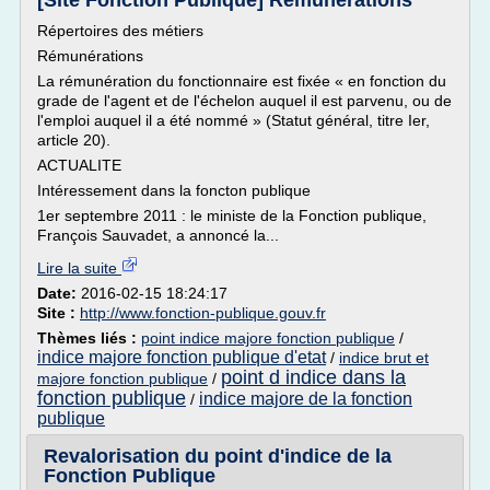
[Site Fonction Publique] Rémunérations
Répertoires des métiers
Rémunérations
La rémunération du fonctionnaire est fixée « en fonction du
grade de l'agent et de l'échelon auquel il est parvenu, ou de
l'emploi auquel il a été nommé » (Statut général, titre Ier,
article 20).
ACTUALITE
Intéressement dans la foncton publique
1er septembre 2011 : le ministe de la Fonction publique,
François Sauvadet, a annoncé la...
Lire la suite
Date:
2016-02-15 18:24:17
Site :
http://www.fonction-publique.gouv.fr
Thèmes liés :
point indice majore fonction publique
/
indice majore fonction publique d'etat
/
indice brut et
point d indice dans la
majore fonction publique
/
fonction publique
indice majore de la fonction
/
publique
Revalorisation du point d'indice de la
Fonction Publique