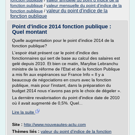
fonction publique
/
valeur annuelle du point d indice de la
fonction publique
/
valeur mensuelle du point d'indice de la
valeur du point d'indice de la
fonction publique
/
fonction publique
Point d'indice 2014 fonction publique :
Quel montant
Quelle augmentation pour le point d'indice 2014 de la
fonction publique?
L'espoir était présent car le point d'indice des
fonctionnaires qui sert de base au calcul des salaires est
gelé depuis 2010. Et bien ce matin, Marylise Lebranchu
ministre de la réforme de l'Etat et de la fonction Publique
a mis fin aux espérances sur France Info « Il y a
beaucoup de négociations en cours avec la fonction
publique, mais pour l'instant, dans la préparation du
budget 2014 nous n'avons pas pris le choix de dégeler ».
La dernière revalorisation du point d'indice date de 2010
où il avait augmenté de 0,5%. Quel...
Lire la suite
Site :
http://www.nouveautes-actu.com
Thèmes liés :
valeur du point d'indice de la fonction