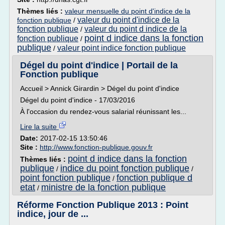
Thèmes liés :
valeur mensuelle du point d'indice de la
valeur du point d'indice de la
fonction publique
/
fonction publique
valeur du point d indice de la
/
point d indice dans la fonction
fonction publique
/
publique
valeur point indice fonction publique
/
Dégel du point d'indice | Portail de la
Fonction publique
Accueil > Annick Girardin > Dégel du point d'indice
Dégel du point d'indice - 17/03/2016
À l'occasion du rendez-vous salarial réunissant les...
Lire la suite
Date:
2017-02-15 13:50:46
Site :
http://www.fonction-publique.gouv.fr
point d indice dans la fonction
Thèmes liés :
publique
indice du point fonction publique
/
/
point fonction publique
fonction publique d
/
etat
ministre de la fonction publique
/
Réforme Fonction Publique 2013 : Point
indice, jour de ...