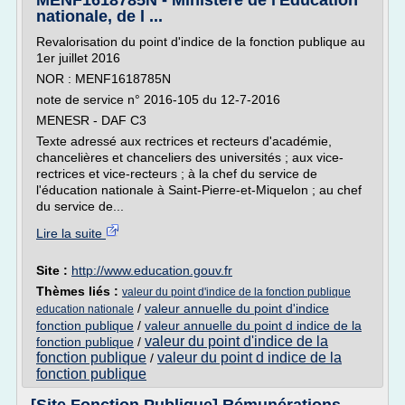
MENF1618785N - Ministère de l'Éducation
nationale, de l ...
Revalorisation du point d'indice de la fonction publique au
1er juillet 2016
NOR : MENF1618785N
note de service n° 2016-105 du 12-7-2016
MENESR - DAF C3
Texte adressé aux rectrices et recteurs d'académie,
chancelières et chanceliers des universités ; aux vice-
rectrices et vice-recteurs ; à la chef du service de
l'éducation nationale à Saint-Pierre-et-Miquelon ; au chef
du service de...
Lire la suite
Site :
http://www.education.gouv.fr
Thèmes liés :
valeur du point d'indice de la fonction publique
/
valeur annuelle du point d'indice
education nationale
fonction publique
/
valeur annuelle du point d indice de la
valeur du point d'indice de la
fonction publique
/
fonction publique
valeur du point d indice de la
/
fonction publique