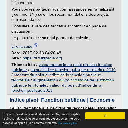
l' économie .
Vous pouvez partager vos connaissances en l'améliorant
( comment ? ) selon les recommandations des projets
correspondants .
Consultez la liste des tâches à accomplir en page de
discussion .
Le point d'indice salarial permet de calculer...
Lire la suite
Date:
2017-02-13 04:20:48
Site :
https://fr.wikipedia.org
Thèmes liés :
valeur annuelle du point d'indice fonction
publique
/
point d'indice fonction publique territoriale 2010
/
montant du point d'indice de la fonction publique
territoriale
/
augmentation du point d'indice de la fonction
publique territoriale
/
valeur du point d'indice de la
fonction publique 2013
Indice pivot, Fonction publique | Economie
Le FMI demande à la Belgique de reconsidérer l'indexation
des salaires
En poursuivant votre navigation sur ce site, vous acceptez
X
l'utilisation de cookies pour vous proposer des contenus et
Le Fonds monétaire international (FMI) a de nouveau
services adaptés à vos centres d'intérêts.
En savoir plus
critiqué vendredi le système d'indexation automatique des