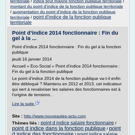
territoriale
/
indice brut majore fonction publique territoriale
/
montant du point d'indice de la fonction publique territoriale
/
augmentation du point d'indice de la fonction publique
point d'indice de la fonction publique
territoriale
/
territoriale
Point d’indice 2014 fonctionnaire : Fin du
gel à la ...
Point d'indice 2014 fonctionnaire : Fin du gel à la fonction
publique
jeudi 16 janvier 2014
Accueil » Eco-Social » Point d'indice 2014 fonctionnaire :
Fin du gel à la fonction publique
Le point d'indice 2014 de la fonction publique va-t-il enfin
être débloqué ? Maintenu en 2012 et 2013, cet indicateur
qui sert à revaloriser les salaires des fonctionnaires est à
l'origine de tensions...
Lire la suite
Site :
http://www.nouveautes-actu.com
point d indice salaire fonctionnaire
Thèmes liés :
/
point d indice dans la fonction publique
point
/
d indice des fonctionnaire
point indice salaire
/