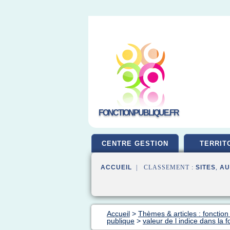
FONCTIONPUBLIQUE.FR
CENTRE GESTION
TERRIT
ACCUEIL
| CLASSEMENT :
SITES
,
AU
Accueil
>
Thèmes & articles : fonction
publique
>
valeur de l indice dans la 