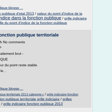
blique.blogsp ...
on publique d'etat 2013
/
valeur du point d'indice de la
indice dans la fonction publique
/
grille indiciaire
e du point d'indice de la fonction publique
fonction publique territoriale
ith No comments
P
raitement brut -
IQUE
r du point reste stable.
le...
blique.blogsp ...
/
lique territoriale 2013 categorie c
grille indiciaire fonction
on publique territoriale grille indiciaire
/
grilles
3
/
grille indiciaire fonction publique 2013