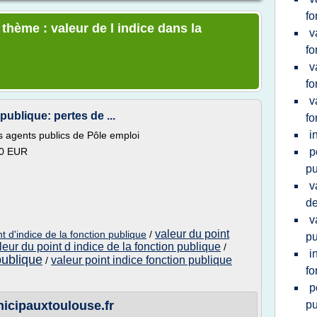
fo
 thème : valeur de l indice dans la
v
fo
v
fo
v
publique: pertes de ...
fo
i
es agents publics de Pôle emploi
30 EUR
p
pu
v
de
v
valeur du point
t d'indice de la fonction publique
/
pu
leur du point d indice de la fonction publique
/
i
publique
valeur point indice fonction publique
/
fo
p
nicipauxtoulouse.fr
pu