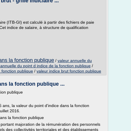
ut - grille indiciaire ...
iaire (ITB-GI) est calculé à partir des fichiers de paie
Cet indice de salaire, à structure de qualification
dans la fonction publique
/
valeur annuelle du
 annuelle du point d indice de la fonction publique
/
a fonction publique
/
valeur indice brut fonction publique
ns la fonction publique ...
tion publique
ans, la valeur du point d'indice dans la fonction
uillet 2016.
dans la fonction publique
portant majoration de la rémunération des personnels
nels des collectivités territoriales et des établissements