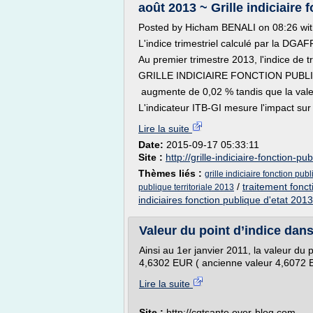
août 2013 ~ Grille indiciaire 
Posted by Hicham BENALI on 08:26 wi
L'indice trimestriel calculé par la DGAF
Au premier trimestre 2013, l'indice de t
GRILLE INDICIAIRE FONCTION PUBL
augmente de 0,02 % tandis que la valeu
L'indicateur ITB-GI mesure l'impact sur l
Lire la suite
Date:
2015-09-17 05:33:11
Site :
http://grille-indiciaire-fonction-pu
Thèmes liés :
grille indiciaire fonction pub
/
traitement foncti
publique territoriale 2013
indiciaires fonction publique d'etat 2013
Valeur du point d’indice dans 
Ainsi au 1er janvier 2011, la valeur du p
4,6302 EUR ( ancienne valeur 4,6072 EU
Lire la suite
Site :
http://cgtsante.over-blog.com