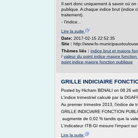
Il sert donc uniquement à savoir où on 
publique. A chaque indice brut (indice 
traitement).
- l'indice...
Lire la suite
Date:
2017-02-15 22:52:35
Site :
http://www.fo-municipauxtoulouse
Thèmes liés :
indice brut et majore fo
/
valeur du point indice majore fonction
point indice majore fonction publique
GRILLE INDICIAIRE FONCT
Posted by Hicham BENALI on 08:26 wi
L'indice trimestriel calculé par la DGAF
Au premier trimestre 2013, l'indice de t
GRILLE INDICIAIRE FONCTION PUBL
augmente de 0,02 % tandis que la valeu
L'indicateur ITB-GI mesure l'impact sur l
Lire la suite