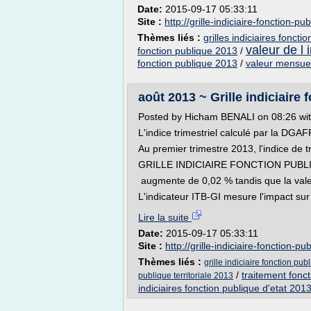
Date:
2015-09-17 05:33:11
Site :
http://grille-indiciaire-fonction-pu
Thèmes liés :
grilles indiciaires foncti
valeur de l 
fonction publique 2013
/
fonction publique 2013
/
valeur mensuell
août 2013 ~ Grille indiciaire 
Posted by Hicham BENALI on 08:26 w
L'indice trimestriel calculé par la DGAF
Au premier trimestre 2013, l'indice de t
GRILLE INDICIAIRE FONCTION PUBL
augmente de 0,02 % tandis que la valeu
L'indicateur ITB-GI mesure l'impact sur 
Lire la suite
Date:
2015-09-17 05:33:11
Site :
http://grille-indiciaire-fonction-pu
Thèmes liés :
grille indiciaire fonction pub
/
traitement foncti
publique territoriale 2013
indiciaires fonction publique d'etat 201