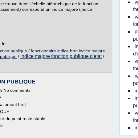
v
se trouve dans l'échelle hiérarchique de la fonction
classement) correspond un indice majoré (indice
fo
v
fo
p
pu
.fr
i
nction publique
/
fonctionnaire indice brut indice majore
d'
indice majore fonction publique d'etat
 publique
/
/
v
fo
r
ION PUBLIQUE
po
th No comments
i
P
i
raitement brut -
pu
IQUE
v
r du point reste stable.
fo
e...
i