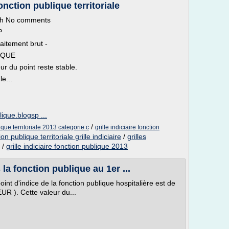
fonction publique territoriale
th No comments
P
raitement brut -
IQUE
r du point reste stable.
e...
blique.blogsp ...
/
lique territoriale 2013 categorie c
grille indiciaire fonction
on publique territoriale grille indiciaire
/
grilles
/
grille indiciaire fonction publique 2013
la fonction publique au 1er ...
oint d'indice de la fonction publique hospitalière est de
R ). Cette valeur du...