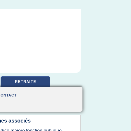
RETRAITE
CONTACT
es associés
ndice majore fonction publique