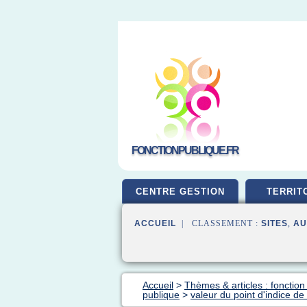
FONCTIONPUBLIQUE.FR
CENTRE GESTION
TERRIT
ACCUEIL
| CLASSEMENT :
SITES
,
AU
Accueil
>
Thèmes & articles : fonction
publique
>
valeur du point d'indice de