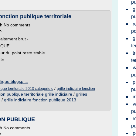
pu
g
fonction publique territoriale
pu
r
ith No comments
po
P
g
raitement brut -
te
IQUE
r du point reste stable.
t
le...
te
v
pu
blique.blogsp ...
p
/
lique territoriale 2013 categorie c
grille indiciaire fonction
pu
on publique territoriale grille indiciaire
/
grilles
i
3
/
grille indiciaire fonction publique 2013
v
pu
r
ION PUBLIQUE
pu
th No comments
p
P