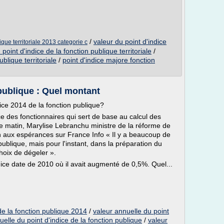
/
valeur du point d'indice
lique territoriale 2013 categorie c
 point d'indice de la fonction publique territoriale
/
ublique territoriale
/
point d'indice majore fonction
 publique : Quel montant
ice 2014 de la fonction publique?
ice des fonctionnaires qui sert de base au calcul des
ce matin, Marylise Lebranchu ministre de la réforme de
fin aux espérances sur France Info « Il y a beaucoup de
ublique, mais pour l'instant, dans la préparation du
hoix de dégeler ».
ndice date de 2010 où il avait augmenté de 0,5%. Quel...
 de la fonction publique 2014
/
valeur annuelle du point
elle du point d'indice de la fonction publique
/
valeur