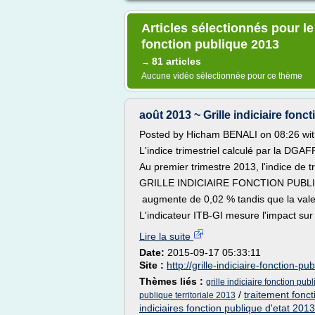
Articles sélectionnés pour le
fonction publique 2013
81 articles
→
Aucune vidéo sélectionnée pour ce thème
août 2013 ~ Grille indiciaire fonct
Posted by Hicham BENALI on 08:26 wi
L'indice trimestriel calculé par la DGAF
Au premier trimestre 2013, l'indice de t
GRILLE INDICIAIRE FONCTION PUBL
augmente de 0,02 % tandis que la valeu
L'indicateur ITB-GI mesure l'impact sur l
Lire la suite
Date:
2015-09-17 05:33:11
Site :
http://grille-indiciaire-fonction-pu
Thèmes liés :
grille indiciaire fonction pub
/
traitement foncti
publique territoriale 2013
indiciaires fonction publique d'etat 2013