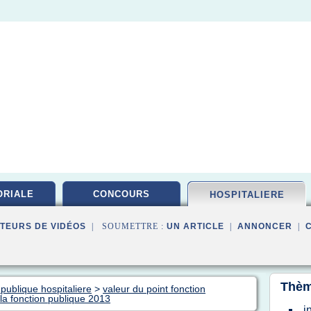
ORIALE
CONCOURS
HOSPITALIERE
TEURS DE VIDÉOS
| SOUMETTRE :
UN ARTICLE
|
ANNONCER
|
Thèm
 publique hospitaliere
>
valeur du point fonction
 la fonction publique 2013
i