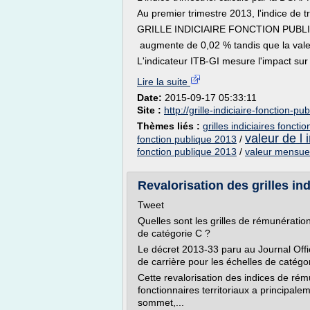
Au premier trimestre 2013, l'indice de t
GRILLE INDICIAIRE FONCTION PUBL
augmente de 0,02 % tandis que la valeu
L'indicateur ITB-GI mesure l'impact sur l
Lire la suite
Date:
2015-09-17 05:33:11
Site :
http://grille-indiciaire-fonction-pu
Thèmes liés :
grilles indiciaires foncti
valeur de l 
fonction publique 2013
/
fonction publique 2013
/
valeur mensuell
Revalorisation des grilles ind
Tweet
Quelles sont les grilles de rémunération
de catégorie C ?
Le décret 2013-33 paru au Journal Offic
de carrière pour les échelles de catégor
Cette revalorisation des indices de rém
fonctionnaires territoriaux a principalem
sommet,...