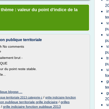
2
 thème : valeur du point d'indice de la
i
te
v
pu
v
ion publique territoriale
pu
v
th No comments
P
pu
raitement brut -
t
IQUE
pu
r du point reste stable.
v
e...
fo
g
te
blique.blogsp ...
g
/
lique territoriale 2013 categorie c
grille indiciaire fonction
2
on publique territoriale grille indiciaire
/
grilles
v
/
grille indiciaire fonction publique 2013