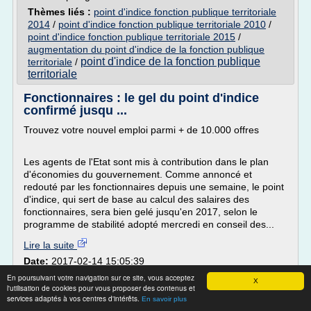
Thèmes liés :
point d'indice fonction publique territoriale
2014
/
point d'indice fonction publique territoriale 2010
/
point d'indice fonction publique territoriale 2015
/
augmentation du point d'indice de la fonction publique
point d'indice de la fonction publique
territoriale
/
territoriale
Fonctionnaires : le gel du point d'indice
confirmé jusqu ...
Trouvez votre nouvel emploi parmi + de 10.000 offres
Les agents de l'Etat sont mis à contribution dans le plan
d'économies du gouvernement. Comme annoncé et
redouté par les fonctionnaires depuis une semaine, le point
d'indice, qui sert de base au calcul des salaires des
fonctionnaires, sera bien gelé jusqu'en 2017, selon le
programme de stabilité adopté mercredi en conseil des...
Lire la suite
Date:
2017-02-14 15:05:39
Site :
http://www.leparisien.fr
En poursuivant votre navigation sur ce site, vous acceptez
X
l'utilisation de cookies pour vous proposer des contenus et
point d indice salaire fonctionnaire
Thèmes liés :
/
services adaptés à vos centres d'intérêts.
En savoir plus
valeur du point d indice des fonctionnaire
/
valeur du point