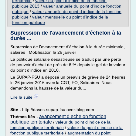
territoriale
/
valeur du point d'indice de la fonction
publique 2013
/
valeur annuelle du point d'indice fonction
publique
/
valeur annuelle du point d indice de la fonction
publique
/
valeur mensuelle du point d'indice de la
fonction publique
Supression de l'avancement d'échelon à la
durée ...
Supression de l'avancement d'échelon à la durée minimale,
salaires : Mobilisation le 26 janvier
La politique salariale désastreuse se traduit par une perte
de pouvoir d'achat de près de 6 % depuis le gel de la valeur
du point d'indice en 2010.
Le SUPAP-FSU a déposé un préavis de grève de 24 heures
le 26 janvier 2016 avec la CGT, FO, Solidaires. Nous
demandons la hausse de la valeur du...
Lire la suite
Site :
http://dases-supap-fsu.over-blog.com
avancement d echelon fonction
Thèmes liés :
publique territoriale
/
valeur du point d'indice de la
fonction publique territoriale
/
valeur du point d indice de la
fonction publique territoriale
/
augmentation du point