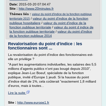
Date:
2015-03-20 07:04:47
Site :
http://www.20minutes.fr
Thèmes liés :
valeur du point d'indice de la fonction publique
/
valeur du point d'indice de la fonction
territoriale 2015
publique hospitaliere
/
valeur du point d'indice de la
fonction publique territoriale
/
valeur du point d indice de
la fonction publique territoriale
/
valeur du point d'indice
de la fonction publique 2014
Revalorisation du point d'indice : les
fonctionnaires sont ...
La revalorisation du point d'indice des fonctionnaires est-
elle un privilège ?
"A part les augmentations individuelles, les salaires des 5,5
millions d'agents publics n'ont pas bougé depuis 2010",
explique Jean-Luc Boeuf, spécialiste de la fonction
publique, invité d'Europe 1 jeudi. Si la hausse du point
d'indice était de 1%, cela coûterait "exactement 1,8 milliard
d'euros, mais à toutes...
Lire la suite
Site :
http://www.europe1.fr