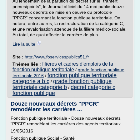
Au lendemain de la parution du décret sur le "tranfert
primes/points", le Journal officiel du 14 mai publie douze
nouveaux décrets de mise en oeuvre du protocole
"PPCR" concernant la fonction publique territoriale. On
notera, entre autres, la restructuration de la catégorie C,
et une revalorisation attendue de la filière médico-sociale.
Au total, de quoi affecter la carrière de plus...
Lire la suite
Site :
http://www.foservicespublics51.fr
filieres et cadres d'emplois de la
Thèmes liés :
fonction publique territoriale
/
grade fonction publique
fonction publique territoriale
territoriale 2016
/
categorie a b c
grade fonction publique
/
territoriale categorie b
decret categorie c
/
fonction publique
Douze nouveaux décrets "PPCR"
remodèlent les carrières ...
Fonction publique territoriale - Douze nouveaux décrets
"PPCR" remodèlent les carrières des agents territoriaux
19/05/2016
Fonction publique Social - Santé