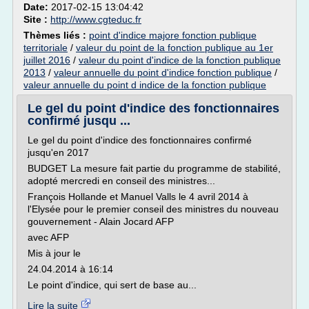
Date:
2017-02-15 13:04:42
Site :
http://www.cgteduc.fr
Thèmes liés :
point d'indice majore fonction publique
territoriale
/
valeur du point de la fonction publique au 1er
juillet 2016
/
valeur du point d'indice de la fonction publique
2013
/
valeur annuelle du point d'indice fonction publique
/
valeur annuelle du point d indice de la fonction publique
Le gel du point d'indice des fonctionnaires
confirmé jusqu ...
Le gel du point d'indice des fonctionnaires confirmé
jusqu'en 2017
BUDGET La mesure fait partie du programme de stabilité,
adopté mercredi en conseil des ministres...
François Hollande et Manuel Valls le 4 avril 2014 à
l'Elysée pour le premier conseil des ministres du nouveau
gouvernement - Alain Jocard AFP
avec AFP
Mis à jour le
24.04.2014 à 16:14
Le point d'indice, qui sert de base au...
Lire la suite