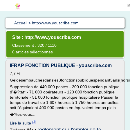
M
Accueil
>
http://www.youscribe.com
Site : http://www.youscribe.com
Classement : 320 / 1110
6 articles sélectionnés
IFRAP FONCTION PUBLIQUE - youscribe.com
7,7 %
Geldesembauchesdansles3fonctionspubliquespendant5ans(horsr
Suppression de 440 000 postes - 200 000 fonction publique
d'�?tat* - 71 000 opérateurs - 120 000 fonction publique
territoriale - 51 000 fonction publique hospitalière Passer le
temps de travail de 1 607 heures à 1 750 heures annuelles,
soit l'équivalent 400 000 postes en équivalent temps plein.
�?tes-vous...
Lire la suite
reglement sur l'emploi de la