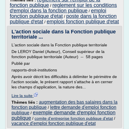
Thèmes liés :
fonction publique
reglement sur les conditions
/
d'emploi dans la fonction publique
emploi
/
fonction publique d'etat
poste dans la fonction
/
publique d'etat
emplois fonction publique d'etat
/
L'action sociale dans la Fonction publique
territoriale ...
L'action sociale dans la Fonction publique territoriale
De LEROY Daniel (Auteur), Conseil supérieur de la
fonction publique territoriale (Auteur) -- 58 pages
Publié par
rapports-droit-institutions
Après avoir décrit les difficultés à délimiter le périmètre de
l'action sociale, le présent rapport s'attache à en cerner
les champs d'application, la nature des...
Lire la suite
augmentation des bas salaires dans la
Thèmes liés :
fonction publique
lettre demande d'emploi fonction
/
exemple demande d'emploi fonction
publique
/
publique
/
comite d'entreprise fonction publique d'etat
/
vacance d'emploi fonction publique d'etat