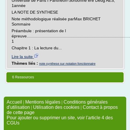
Université de Paris I Panthéon-Sorbonne ère Deug AES,
1année
LA NOTE DE SYNTHESE
Note méthodologique réalisée parMax BRICHET
Sommaire
Préambule : présentation de l
épreuve.........................................................................................
1
Chapitre 1 : La lecture du...
Lire la suite
Thèmes liés :
note synthese sur notation fonctionnaire
6 Ressources
Accueil
|
Mentions légales
|
Conditions générales
d'utilisation
|
Utilisation des cookies
|
Contact à propos
de cette page
Pour ajouter ou supprimer un site, voir l'article 4 des
CGUs