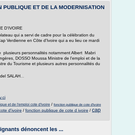
N PUBLIQUE ET DE LA MODERNISATION
E D'IVOIRE
plateau qui a servi de cadre pour la célébration du
p Verdienne en Côte d'Ivoire qui a eu lieu ce mardi
de plusieurs personnalités notamment Albert Mabri
ngères, DOSSO Moussa Ministre de l'emploi et de la
tre du Tourisme et plusieurs autres personnalités du
bdel SALAH...
.ci
/
ique et de l'emploi cote d'ivoire
fonction publique de cote d'ivoire
cap
ote d'ivoire
/
fonction publique de cote d ivoire
/
ignants dénoncent les ...