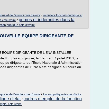
/
ique et de l'emploi cote d'ivoire
ministere fonction publique et
primes et indemnites dans la
/
e cote ivoire
tion publique cote d'ivoire
NOUVELLE EQUIPE DIRIGEANTE DE
 EQUIPE DIRIGEANTE DE L'ENA INSTALLEE
e l'Emploi a organisé, le mercredi 7 juillet 2010, la
équipe dirigeante de l'Ecole Nationale d'Administration
nces dirigeantes de l'ENA a été désignée au cours du
/
que et de l'emploi cote d'ivoire
fonction publique de cote d'ivoire
ique d'etat
cadres d emploi de la fonction
/
mploi cote ivoire