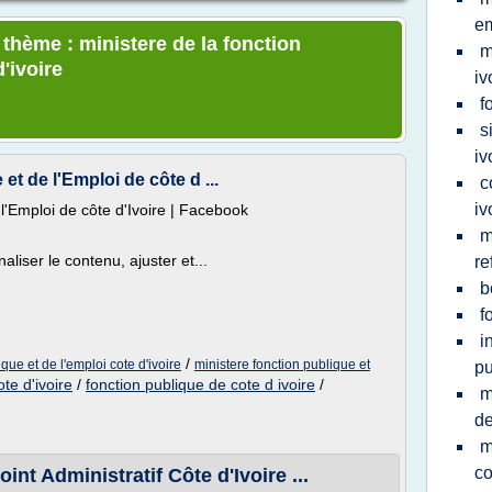
em
 thème : ministere de la fonction
m
'ivoire
iv
f
s
iv
et de l'Emploi de côte d ...
c
iv
 l'Emploi de côte d'Ivoire | Facebook
m
liser le contenu, ajuster et...
re
b
f
i
/
que et de l'emploi cote d'ivoire
ministere fonction publique et
pu
te d'ivoire
/
fonction publique de cote d ivoire
/
m
de
m
c
t Administratif Côte d'Ivoire ...