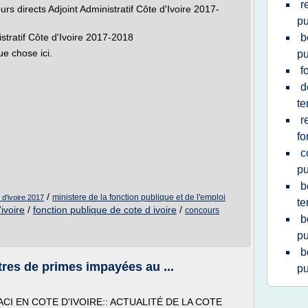
r
s directs Adjoint Administratif Côte d'Ivoire 2017-
pu
tratif Côte d'Ivoire 2017-2018
b
e chose ici.
pu
f
d
te
r
fo
c
pu
b
/
ministere de la fonction publique et de l'emploi
 d'ivoire 2017
te
ivoire
/
fonction publique de cote d ivoire
/
concours
b
pu
b
res de primes impayées au ...
pu
ACI EN COTE D'IVOIRE:: ACTUALITÉ DE LA COTE