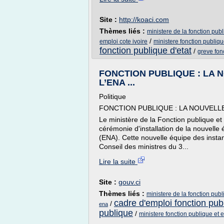
Site :
http://koaci.com
Thèmes liés :
ministere de la fonction publ
/
emploi cote ivoire
ministere fonction publiqu
fonction publique d'etat
/
greve fonc
FONCTION PUBLIQUE : LA 
L’ENA ...
Politique
FONCTION PUBLIQUE : LA NOUVELLE
Le ministère de la Fonction publique et d
cérémonie d'installation de la nouvelle 
(ENA). Cette nouvelle équipe des insta
Conseil des ministres du 3...
Lire la suite
Site :
gouv.ci
Thèmes liés :
ministere de la fonction publi
cadre d'emploi fonction publ
/
ena
publique
/
ministere fonction publique et e