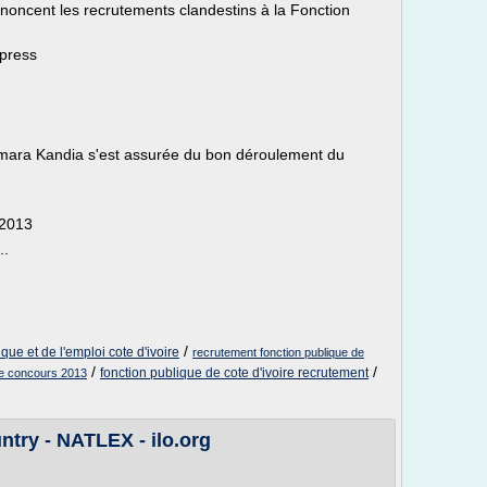
noncent les recrutements clandestins à la Fonction
xpress
Camara Kandia s'est assurée du bon déroulement du
 2013
..
/
que et de l'emploi cote d'ivoire
recrutement fonction publique de
/
/
fonction publique de cote d'ivoire recrutement
ire concours 2013
ntry - NATLEX - ilo.org