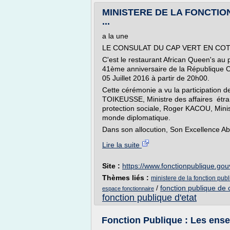
MINISTERE DE LA FONCTIO
...
a la une
LE CONSULAT DU CAP VERT EN COT
C'est le restaurant African Queen's au 
41ème anniversaire de la République Ca
05 Juillet 2016 à partir de 20h00.
Cette cérémonie a vu la participation 
TOIKEUSSE, Ministre des affaires étra
protection sociale, Roger KACOU, Minis
monde diplomatique.
Dans son allocution, Son Excellence A
Lire la suite
Site :
https://www.fonctionpublique.gouv
Thèmes liés :
ministere de la fonction publ
/
fonction publique de c
espace fonctionnaire
fonction publique d'etat
Fonction Publique : Les ense