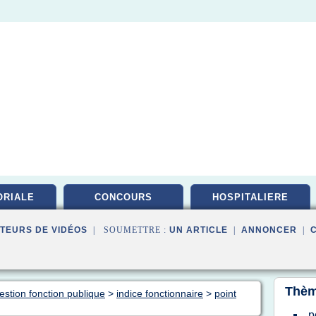
ORIALE
CONCOURS
HOSPITALIERE
TEURS DE VIDÉOS
| SOUMETTRE :
UN ARTICLE
|
ANNONCER
|
Thèm
estion fonction publique
>
indice fonctionnaire
>
point
p