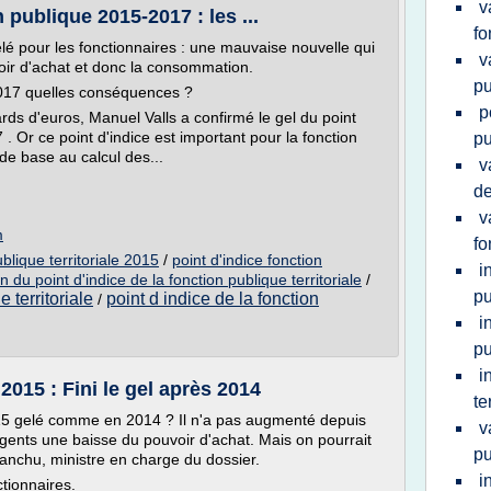
v
 publique 2015-2017 : les ...
fo
lé pour les fonctionnaires : une mauvaise nouvelle qui
v
oir d'achat et donc la consommation.
pu
-2017 quelles conséquences ?
p
ds d'euros, Manuel Valls a confirmé le gel du point
. Or ce point d'indice est important pour la fonction
pu
rt de base au calcul des...
v
de
v
m
fo
ublique territoriale 2015
/
point d'indice fonction
i
 du point d'indice de la fonction publique territoriale
/
pu
 territoriale
point d indice de la fonction
/
i
pu
i
2015 : Fini le gel après 2014
te
015 gelé comme en 2014 ? Il n'a pas augmenté depuis
v
gents une baisse du pouvoir d'achat. Mais on pourrait
pu
ranchu, ministre en charge du dossier.
i
tionnaires.