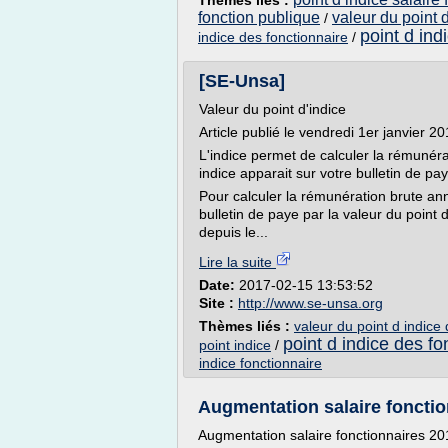
Thèmes liés :
fonction publique
valeur du point 
/
point d ind
indice des fonctionnaire
/
[SE-Unsa]
Valeur du point d'indice
Article publié le vendredi 1er janvier 20
L'indice permet de calculer la rémunér
indice apparait sur votre bulletin de pay
Pour calculer la rémunération brute annuel
bulletin de paye par la valeur du point
depuis le...
Lire la suite
Date:
2017-02-15 13:53:52
Site :
http://www.se-unsa.org
Thèmes liés :
valeur du point d indice
point d indice des fo
point indice
/
indice fonctionnaire
Augmentation salaire fonction
Augmentation salaire fonctionnaires 201