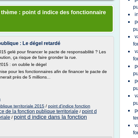
pu
 thème : point d indice des fonctionnaire
i
p
pu
v
publique : Le dégel retardé
fo
v
2015 gelé pour financer le pacte de responsabilité ? Les
tion, ça risque de faire gronder la rue.
fo
2015 : on oublie le dégel
p
ise pour les fonctionnaires afin de financer le pacte de
pu
erait près de 5 millions...
p
pu
v
m
pu
ublique territoriale 2015
/
point d'indice fonction
p
ce de la fonction publique territoriale
point d
/
point d indice dans la fonction
oriale
/
te
v
fo