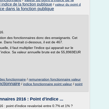
/
d indice de la fonction publique
/
valeur du point d
ice dans la fonction publique
16.
ation des fonctionnaires donc des enseignants. Cet
e. Dans l'extrait ci-dessous, il est de 467.
le, il faut multiplier l'indice qui apparait sur le
 d'indice. Sa valeur annuelle brute est de 55,8969EUR
 des fonctionnaire
/
remuneration fonctionnaire valeur
nctionnaire
/
indice fonctionnaire point valeur
/
point
naires 2016 : Point d'indice ...
6 : point d'indice revalorisé entre 0.7% et 1% ?