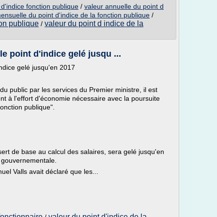
 d'indice fonction publique
/
valeur annuelle du point d
ensuelle du point d'indice de la fonction publique
/
ion publique
valeur du point d indice de la
/
e point d'indice gelé jusqu ...
'indice gelé jusqu'en 2017
u public par les services du Premier ministre, il est
ont à l'effort d'économie nécessaire avec la poursuite
fonction publique".
 sert de base au calcul des salaires, sera gelé jusqu'en
e gouvernementale.
uel Valls avait déclaré que les...
 fonctionnaire
valeur du point d'indice de la