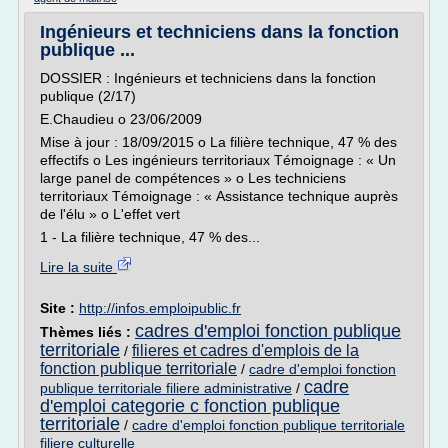
Ingénieurs et techniciens dans la fonction
publique ...
DOSSIER : Ingénieurs et techniciens dans la fonction
publique (2/17)
E.Chaudieu o 23/06/2009
Mise à jour : 18/09/2015 o La filière technique, 47 % des
effectifs o Les ingénieurs territoriaux Témoignage : « Un
large panel de compétences » o Les techniciens
territoriaux Témoignage : « Assistance technique auprès
de l'élu » o L'effet vert
1 - La filière technique, 47 % des...
Lire la suite
Site :
http://infos.emploipublic.fr
cadres d'emploi fonction publique
Thèmes liés :
territoriale
filieres et cadres d'emplois de la
/
fonction publique territoriale
/
cadre d'emploi fonction
cadre
publique territoriale filiere administrative
/
d'emploi categorie c fonction publique
territoriale
/
cadre d'emploi fonction publique territoriale
filiere culturelle