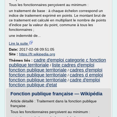
Tous les fonctionnaires perçoivent au minimum :
un traitement de base : à chaque échelon correspond un
indice de traitement exprimé en points. Le montant brut de
ce traitement est calculé en multipliant le nombre de points
d'indice par la valeur du point, commune à tous les
fonctionnaires ;
une indemnité de...
Lire la suite
Date:
2017-02-08 09:51:05
Site :
https://fr.wikipedia.org
cadre d'emploi categorie c fonction
Thèmes liés :
publique territoriale
liste cadres d'emploi
/
fonction publique territoriale
cadres d'emploi
/
fonction publique territoriale
cadres d emploi
/
fonction publique territoriale
cadre d'emploi
/
fonction publique d'etat
Fonction publique française — Wikipédia
Article détaillé : Traitement dans la fonction publique
française .
Tous les fonctionnaires perçoivent au minimum :