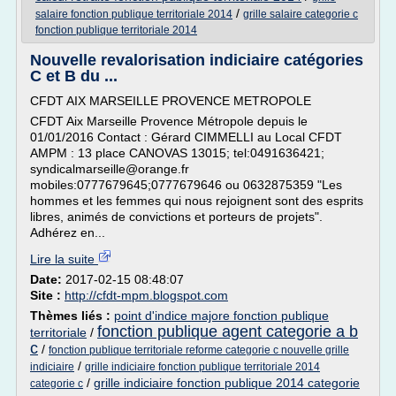
/
salaire fonction publique territoriale 2014
grille salaire categorie c
fonction publique territoriale 2014
Nouvelle revalorisation indiciaire catégories
C et B du ...
CFDT AIX MARSEILLE PROVENCE METROPOLE
CFDT Aix Marseille Provence Métropole depuis le
01/01/2016 Contact : Gérard CIMMELLI au Local CFDT
AMPM : 13 place CANOVAS 13015; tel:0491636421;
syndicalmarseille@orange.fr
mobiles:0777679645;0777679646 ou 0632875359 "Les
hommes et les femmes qui nous rejoignent sont des esprits
libres, animés de convictions et porteurs de projets".
Adhérez en...
Lire la suite
Date:
2017-02-15 08:48:07
Site :
http://cfdt-mpm.blogspot.com
Thèmes liés :
point d'indice majore fonction publique
fonction publique agent categorie a b
territoriale
/
c
/
fonction publique territoriale reforme categorie c nouvelle grille
/
indiciaire
grille indiciaire fonction publique territoriale 2014
/
grille indiciaire fonction publique 2014 categorie
categorie c