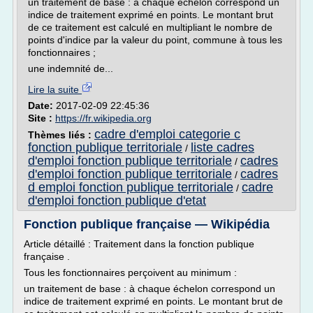
un traitement de base : à chaque échelon correspond un
indice de traitement exprimé en points. Le montant brut
de ce traitement est calculé en multipliant le nombre de
points d'indice par la valeur du point, commune à tous les
fonctionnaires ;
une indemnité de...
Lire la suite
Date:
2017-02-09 22:45:36
Site :
https://fr.wikipedia.org
cadre d'emploi categorie c
Thèmes liés :
fonction publique territoriale
liste cadres
/
d'emploi fonction publique territoriale
cadres
/
d'emploi fonction publique territoriale
cadres
/
d emploi fonction publique territoriale
cadre
/
d'emploi fonction publique d'etat
Fonction publique française — Wikipédia
Article détaillé : Traitement dans la fonction publique
française .
Tous les fonctionnaires perçoivent au minimum :
un traitement de base : à chaque échelon correspond un
indice de traitement exprimé en points. Le montant brut de