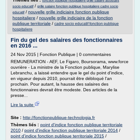
Thèmes liés :
fonction publique hospitaliere grille salaire assistant
/
socio educatif
grille salaire fonction publique hospitaliere cadre socio
/
nouvelle grille indiciaire fonction publique
educatif
hospitaliere
/
nouvelle grille indiciaire de la fonction
publique territoriale
/
cadre socio educatif fonction publique
hospitaliere
Fin du gel des salaires des fonctionnaires
en 2016 ...
24 Nov 2015 | Fonction Publique | 0 commentaires
REMUNERATION - AEF, Le Figaro, Boursorama, www.force
ouvrière - La ministre de la Fonction publique, Marylise
Lebranchu, a laissé entendre que le gel du point d'indice,
en vigueur depuis 2010, pourrait être débloqué l'an
prochain. Pour autant, la hausse des salaires des
fonctionnaires devrait être modeste. Des articles de la
presse...
Lire la suite
Site :
http://fonctionpublique-technologia.fr
Thèmes liés :
point d'indice fonction publique territoriale
2010
/
point d'indice fonction publique territoriale 2014
/
point d'indice fonction publique territoriale 2015
/