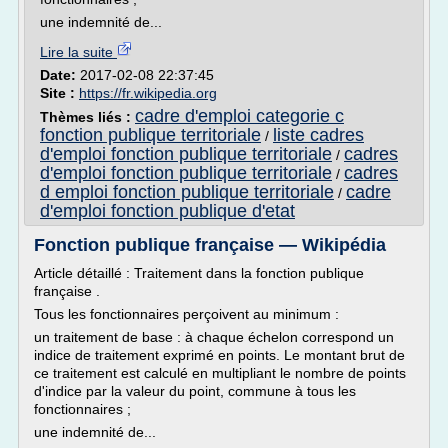
une indemnité de...
Lire la suite
Date:
2017-02-08 22:37:45
Site :
https://fr.wikipedia.org
cadre d'emploi categorie c
Thèmes liés :
fonction publique territoriale
liste cadres
/
d'emploi fonction publique territoriale
cadres
/
d'emploi fonction publique territoriale
cadres
/
d emploi fonction publique territoriale
cadre
/
d'emploi fonction publique d'etat
Fonction publique française — Wikipédia
Article détaillé : Traitement dans la fonction publique
française .
Tous les fonctionnaires perçoivent au minimum :
un traitement de base : à chaque échelon correspond un
indice de traitement exprimé en points. Le montant brut de
ce traitement est calculé en multipliant le nombre de points
d'indice par la valeur du point, commune à tous les
fonctionnaires ;
une indemnité de...