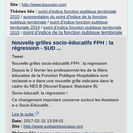
Site :
http://www.boursier.com
Thèmes liés :
point d'indice fonction publique territoriale
2010
/
augmentation du point d'indice de la fonction
publique territoriale
/
point d'indice fonction publique
territoriale 2014
/
point d'indice fonction publique territoriale
point d'indice de la fonction publique territoriale
2015
/
Nouvelle grilles socio-éducatifs FPH : la
régression - SUD ...
Tweet
Nouvelle grilles socio-éducatifs FPH : la régression
Depuis le 2 février les professionnel-les de la filière
éducative de la Fonction Publique Hospitalière sont
reclassé-e-s dans une nouvelle grille indiciaire dans le
cadre du NES B (Nouvel Espace Statutaire B).
Socio-éducatif, la régression !
Ce changement important concerne surtout les Assistant-
e-s Socio-Educatifs...
Lire la suite
Date:
2017-02-15 13:59:01
Site :
http://www.sudsantesociaux.org