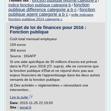
fonction publique reforme categorie b
Thèmes liés :
/
fonction
indice fonction publique categorie b
/
publique difference categorie a b c
fonction
/
publique agent categorie a b c
/
grille indiciaire
fonction publique 2014 categorie c
Projet de loi de finances pour 2016 :
Fonction publique
Coût total mensuel employeur
159 euros
366 euros
Source : DGAFP
Si une aide spécifique de 30 millions d'euros est prévue
dans le PLF pour 2016 (Cf. supra), elle ne concerne que
la fonction publique d'État et ne répond donc pas aux
enjeux financiers de l'apprentissage dans les deux autres
versants de la fonction publique.
d) Des activités « réglementées » nécessitant une
intervention...
Lire la suite
Date:
2015-11-25 22:19:03
Site :
senat.fr