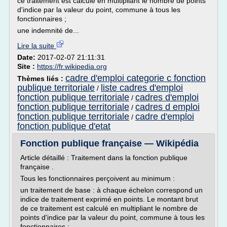
ce traitement est calculé en multipliant le nombre de points
d'indice par la valeur du point, commune à tous les
fonctionnaires ;
une indemnité de...
Lire la suite
Date:
2017-02-07 21:11:31
Site :
https://fr.wikipedia.org
cadre d'emploi categorie c fonction
Thèmes liés :
publique territoriale
liste cadres d'emploi
/
fonction publique territoriale
cadres d'emploi
/
fonction publique territoriale
cadres d emploi
/
fonction publique territoriale
cadre d'emploi
/
fonction publique d'etat
Fonction publique française — Wikipédia
Article détaillé : Traitement dans la fonction publique
française .
Tous les fonctionnaires perçoivent au minimum :
un traitement de base : à chaque échelon correspond un
indice de traitement exprimé en points. Le montant brut
de ce traitement est calculé en multipliant le nombre de
points d'indice par la valeur du point, commune à tous les
fonctionnaires ;