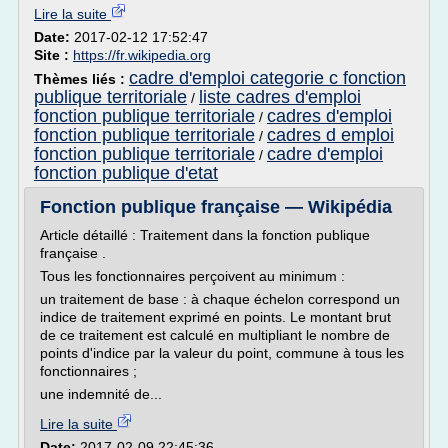
Lire la suite
Date:
2017-02-12 17:52:47
Site :
https://fr.wikipedia.org
cadre d'emploi categorie c fonction
Thèmes liés :
publique territoriale
liste cadres d'emploi
/
fonction publique territoriale
cadres d'emploi
/
fonction publique territoriale
cadres d emploi
/
fonction publique territoriale
cadre d'emploi
/
fonction publique d'etat
Fonction publique française — Wikipédia
Article détaillé : Traitement dans la fonction publique
française .
Tous les fonctionnaires perçoivent au minimum :
un traitement de base : à chaque échelon correspond un
indice de traitement exprimé en points. Le montant brut
de ce traitement est calculé en multipliant le nombre de
points d'indice par la valeur du point, commune à tous les
fonctionnaires ;
une indemnité de...
Lire la suite
Date:
2017-02-09 22:45:36