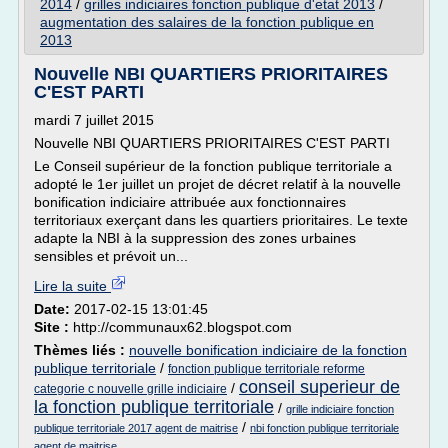
2014
/
grilles indiciaires fonction publique d'etat 2013
/
augmentation des salaires de la fonction publique en
2013
Nouvelle NBI QUARTIERS PRIORITAIRES
C'EST PARTI
mardi 7 juillet 2015
Nouvelle NBI QUARTIERS PRIORITAIRES C'EST PARTI
Le Conseil supérieur de la fonction publique territoriale a
adopté le 1er juillet un projet de décret relatif à la nouvelle
bonification indiciaire attribuée aux fonctionnaires
territoriaux exerçant dans les quartiers prioritaires. Le texte
adapte la NBI à la suppression des zones urbaines
sensibles et prévoit un...
Lire la suite
Date:
2017-02-15 13:01:45
Site :
http://communaux62.blogspot.com
Thèmes liés :
nouvelle bonification indiciaire de la fonction
publique territoriale
/
fonction publique territoriale reforme
conseil superieur de
/
categorie c nouvelle grille indiciaire
la fonction publique territoriale
/
grille indiciaire fonction
/
publique territoriale 2017 agent de maitrise
nbi fonction publique territoriale
agent de maitrise