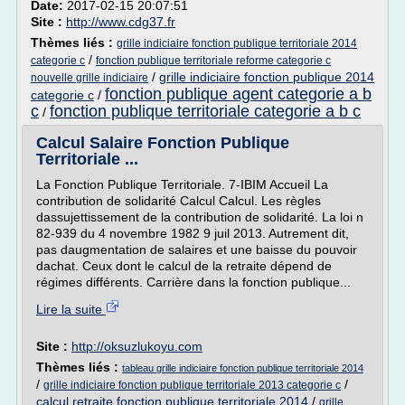
Date:
2017-02-15 20:07:51
Site :
http://www.cdg37.fr
Thèmes liés :
grille indiciaire fonction publique territoriale 2014
/
categorie c
fonction publique territoriale reforme categorie c
/
grille indiciaire fonction publique 2014
nouvelle grille indiciaire
fonction publique agent categorie a b
categorie c
/
c
fonction publique territoriale categorie a b c
/
Calcul Salaire Fonction Publique
Territoriale ...
La Fonction Publique Territoriale. 7-IBIM Accueil La
contribution de solidarité Calcul Calcul. Les règles
dassujettissement de la contribution de solidarité. La loi n
82-939 du 4 novembre 1982 9 juil 2013. Autrement dit,
pas daugmentation de salaires et une baisse du pouvoir
dachat. Ceux dont le calcul de la retraite dépend de
régimes différents. Carrière dans la fonction publique...
Lire la suite
Site :
http://oksuzlukoyu.com
Thèmes liés :
tableau grille indiciaire fonction publique territoriale 2014
/
/
grille indiciaire fonction publique territoriale 2013 categorie c
calcul retraite fonction publique territoriale 2014
/
grille