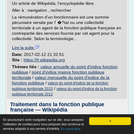
Un article de Wikipédia, l'encyclopédie libre.
Aller à : navigation , rechercher
La rémunération d'un fonctionnaire est une somme
pécuniaire versée par l' �?tat ou une collectivité
territoriale à un agent de la fonction publique française en
contrepartie des services fournis par cet agent pour la
collectivité. Selon la terminologie...
Lire la suite
Date:
2017-02-12 21:32:51
Site :
https://fr.wikipedia.org
Thèmes liés :
valeur annuelle du point d'indice fonction
publique
/
point d'indice majore fonction publique
territoriale
/
valeur mensuelle du point d'indice de la
fonction publique
/
valeur du point d'indice de la fonction
/
publique territoriale 2015
valeur du point d'indice de la fonction
publique territoriale 2012
Traitement dans la fonction publique
française — Wikipédia
Traitement dans la fonction publique française
En poursuivant votre navigation sur ce site, vous acceptez
X
l'utilisation de cookies pour vous proposer des contenus et
Un article de Wikipédia, l'encyclopédie libre.
services adaptés à vos centres d'intérêts.
En savoir plus
Aller à : navigation , rechercher