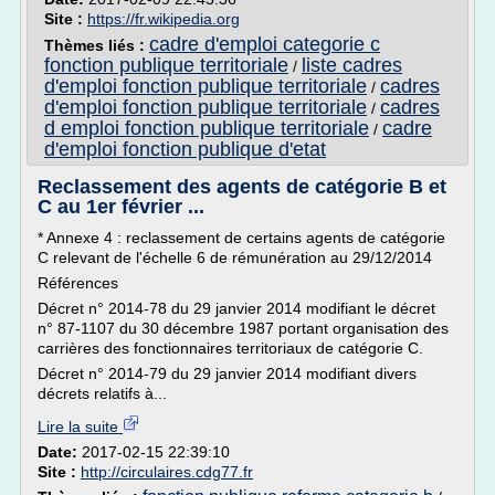
Site :
https://fr.wikipedia.org
cadre d'emploi categorie c
Thèmes liés :
fonction publique territoriale
liste cadres
/
d'emploi fonction publique territoriale
cadres
/
d'emploi fonction publique territoriale
cadres
/
d emploi fonction publique territoriale
cadre
/
d'emploi fonction publique d'etat
Reclassement des agents de catégorie B et
C au 1er février ...
* Annexe 4 : reclassement de certains agents de catégorie
C relevant de l'échelle 6 de rémunération au 29/12/2014
Références
Décret n° 2014-78 du 29 janvier 2014 modifiant le décret
n° 87-1107 du 30 décembre 1987 portant organisation des
carrières des fonctionnaires territoriaux de catégorie C.
Décret n° 2014-79 du 29 janvier 2014 modifiant divers
décrets relatifs à...
Lire la suite
Date:
2017-02-15 22:39:10
Site :
http://circulaires.cdg77.fr