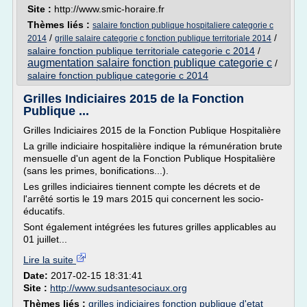
Site :
http://www.smic-horaire.fr
Thèmes liés :
salaire fonction publique hospitaliere categorie c
/
/
2014
grille salaire categorie c fonction publique territoriale 2014
salaire fonction publique territoriale categorie c 2014
/
augmentation salaire fonction publique categorie c
/
salaire fonction publique categorie c 2014
Grilles Indiciaires 2015 de la Fonction
Publique ...
Grilles Indiciaires 2015 de la Fonction Publique Hospitalière
La grille indiciaire hospitalière indique la rémunération brute
mensuelle d'un agent de la Fonction Publique Hospitalière
(sans les primes, bonifications...).
Les grilles indiciaires tiennent compte les décrets et de
l'arrêté sortis le 19 mars 2015 qui concernent les socio-
éducatifs.
Sont également intégrées les futures grilles applicables au
01 juillet...
Lire la suite
Date:
2017-02-15 18:31:41
Site :
http://www.sudsantesociaux.org
Thèmes liés :
grilles indiciaires fonction publique d'etat