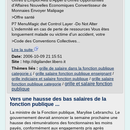
Offres d'Emploi Avis d'Appel d'Offres Opportunités
d'Affaires Nouvelles Economiques Convertisseur de
Monnaies Envoyer Malipage
>Offre santé
P7 MenuMagic dwt Control Layer -Do Not Alter
L'indemnité en cas de perte de ressources Vous êtes
longuement malade ou victime d'un accident, votre
>Code des Conventions Collectives...
Lire la suite
Date:
2006-10-09 21:15:51
Site :
http://digilander.libero.it
Thèmes liés :
grille de salaire dans la fonction publique
categorie c
/
grille salaire fonction publique enseignant
/
grille indiciaire et salaire fonction publique
/
grille salaire
grille et salaire fonction
fonction publique categorie
/
publique
Vers une hausse des bas salaires de la
fonction publique ...
La ministre de la Fonction publique, Marylise Lebranchu. Le
gouvernement devrait annoncer la semaine prochaine une
hausse des rémunérations des fonctionnaires les moins
payés, conformément aux engagements pris après