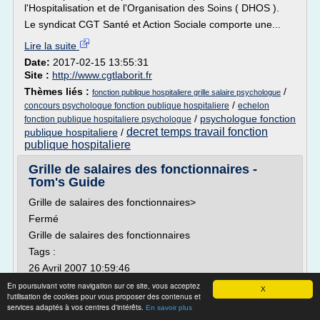
l'Hospitalisation et de l'Organisation des Soins ( DHOS ).
Le syndicat CGT Santé et Action Sociale comporte une...
Lire la suite
Date:
2017-02-15 13:55:31
Site :
http://www.cgtlaborit.fr
Thèmes liés :
/
fonction publique hospitaliere grille salaire psychologue
/
concours psychologue fonction publique hospitaliere
echelon
/
psychologue fonction
fonction publique hospitaliere psychologue
decret temps travail fonction
publique hospitaliere
/
publique hospitaliere
Grille de salaires des fonctionnaires -
Tom's Guide
Grille de salaires des fonctionnaires>
Fermé
Grille de salaires des fonctionnaires
Tags :
26 Avril 2007 10:59:46
Bonjour à tous,
En poursuivant votre navigation sur ce site, vous acceptez
X
l'utilisation de cookies pour vous proposer des contenus et
Est ce que le niveau d'études des fonctionnaires est pris
services adaptés à vos centres d'intérêts.
En savoir plus
en compte pour établir le niveau de salaire ?