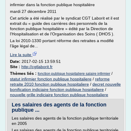
infirmier dans la fonction publique hospitalière
mardi 27 décembre 2011
Cet article a été réalisé par le syndicat CGT Laborit et il est
extrait du « guide des carrières des personnels de la
fonction publique hospitalière » édité par la Direction de
l'Hospitalisation et de l'Organisation des Soins ( DHOS ).
La loi 2010-1330 portant réforme des retraites a modifié
l'âge légal de...
Lire la suite
Date:
2017-02-15 13:59:51
Site :
http://cgtlaborit.fr
Thèmes liés :
/
fonction publique hospitaliere salaire infirmier
statut infirmier fonction publique hospitaliere
/
reforme
retraite 2010 fonction publique hospitaliere
/
decret nouvelle
bonification indiciaire fonction publique hospitaliere
/
nouvelle grille indiciaire fonction publique hospitaliere
Les salaires des agents de la fonction
publique ...
Les salaires des agents de la fonction publique territoriale
en 2005
Les salaires des agents de la fonction publique territoriale