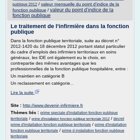
/
valeur mensuelle du point d'indice de la
publique 2012
valeur du point d'indice de la
fonction publique
/
fonction publique
Le traitement de l’infirmière dans la fonction
publique
Dans la fonction publique territoriale, suite au décret n°
2012-1420 du 18 décembre 2012 portant statut particulier
du cadre d'emplois des infirmiers territoriaux en soins
généraux, les IDE ont également eu le choix, en
contrepartie des mêmes avantages que les
professionnelles de la fonction publique hospitalière, entre :
Un maintien en catégorie B
Un reclassement en catégorie...
Lire la suite
Site :
http://www.devenir-infirmiere.fr
Thèmes liés :
prime speciale d'installation fonction publique
/
/
territoriale
decret
prime d'installation fonction publique territoriale 2012
/
prime d'installation fonction publique territoriale
prime d'installation
/
fonction publique territoriale
prime d installation fonction publique
territoriale