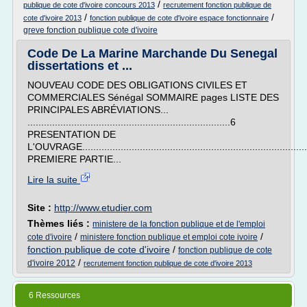
/
publique de cote d'ivoire concours 2013
recrutement fonction publique de
/
/
cote d'ivoire 2013
fonction publique de cote d'ivoire espace fonctionnaire
greve fonction publique cote d'ivoire
Code De La Marine Marchande Du Senegal
dissertations et ...
NOUVEAU CODE DES OBLIGATIONS CIVILES ET
COMMERCIALES Sénégal SOMMAIRE pages LISTE DES
PRINCIPALES ABRÉVIATIONS...
..........................................................................6
PRESENTATION DE
L'OUVRAGE..................................................................................
PREMIERE PARTIE...
Lire la suite
Site :
http://www.etudier.com
Thèmes liés :
ministere de la fonction publique et de l'emploi
/
/
cote d'ivoire
ministere fonction publique et emploi cote ivoire
fonction publique de cote d'ivoire
/
fonction publique de cote
/
d'ivoire 2012
recrutement fonction publique de cote d'ivoire 2013
6 Ressources