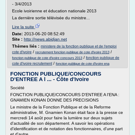
- 3/4/2013
Ecole ivoirienne et éducation nationale 2013
La dernière sortie télévisée du ministre...
Lire la suite
Date:
2013-06-20 08:52:49
Site :
http://news.abidjan.net
Thèmes liés :
ministere de la fonction publique et de l'emploi
/
/
cote d'ivoire
recrutement fonction publique de cote d'ivoire 2013
/
fonction publique de
fonction publique de cote d'ivoire concours 2013
/
cote d'ivoire recrutement
fonction publique de cote d'ivoire ena
FONCTION PUBLIQUE/CONCOURS
D’ENTREE A l ... - Côte d'Ivoire
Société
FONCTION PUBLIQUE/CONCOURS D'ENTREE A l'ENA :
GNAMIEN KONAN DONNE DES PRECISIONS
Le ministre de la Fonction Publique et de la Reforme
administrative, M. Gnamien Konan était face à la presse ce
mercredi 14 août pour faire la lumière sur deux sujets
d'actualité de son département. A savoir les opérations
d'identification et de notation des fonctionnaires, d'une part
et d'autre...