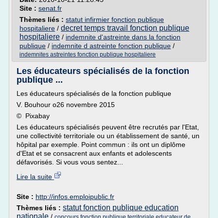
Site :
senat.fr
Thèmes liés :
statut infirmier fonction publique
decret temps travail fonction publique
hospitaliere
/
hospitaliere
/
indemnite d'astreinte dans la fonction
publique
/
indemnite d astreinte fonction publique
/
indemnites astreintes fonction publique hospitaliere
Les éducateurs spécialisés de la fonction
publique ...
Les éducateurs spécialisés de la fonction publique
V. Bouhour o26 novembre 2015
© Pixabay
Les éducateurs spécialisés peuvent être recrutés par l'Etat,
une collectivité territoriale ou un établissement de santé, un
hôpital par exemple. Point commun : ils ont un diplôme
d'Etat et se consacrent aux enfants et adolescents
défavorisés. Si vous vous sentez...
Lire la suite
Site :
http://infos.emploipublic.fr
statut fonction publique education
Thèmes liés :
nationale
/
concours fonction publique territoriale educateur de