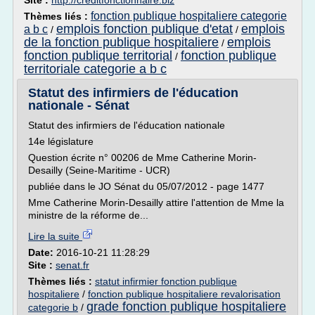
Site :
http://creditfonctionnaire.biz
fonction publique hospitaliere categorie
Thèmes liés :
emplois fonction publique d'etat
emplois
a b c
/
/
de la fonction publique hospitaliere
emplois
/
fonction publique territorial
fonction publique
/
territoriale categorie a b c
Statut des infirmiers de l'éducation
nationale - Sénat
Statut des infirmiers de l'éducation nationale
14e législature
Question écrite n° 00206 de Mme Catherine Morin-
Desailly (Seine-Maritime - UCR)
publiée dans le JO Sénat du 05/07/2012 - page 1477
Mme Catherine Morin-Desailly attire l'attention de Mme la
ministre de la réforme de...
Lire la suite
Date:
2016-10-21 11:28:29
Site :
senat.fr
Thèmes liés :
statut infirmier fonction publique
hospitaliere
/
fonction publique hospitaliere revalorisation
grade fonction publique hospitaliere
categorie b
/