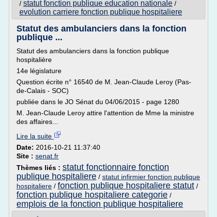
statut fonction publique education nationale
/
/
evolution carriere fonction publique hospitaliere
Statut des ambulanciers dans la fonction
publique ...
Statut des ambulanciers dans la fonction publique
hospitalière
14e législature
Question écrite n° 16540 de M. Jean-Claude Leroy (Pas-
de-Calais - SOC)
publiée dans le JO Sénat du 04/06/2015 - page 1280
M. Jean-Claude Leroy attire l'attention de Mme la ministre
des affaires...
Lire la suite
Date:
2016-10-21 11:37:40
Site :
senat.fr
statut fonctionnaire fonction
Thèmes liés :
publique hospitaliere
/
statut infirmier fonction publique
fonction publique hospitaliere statut
hospitaliere
/
/
fonction publique hospitaliere categorie
/
emplois de la fonction publique hospitaliere