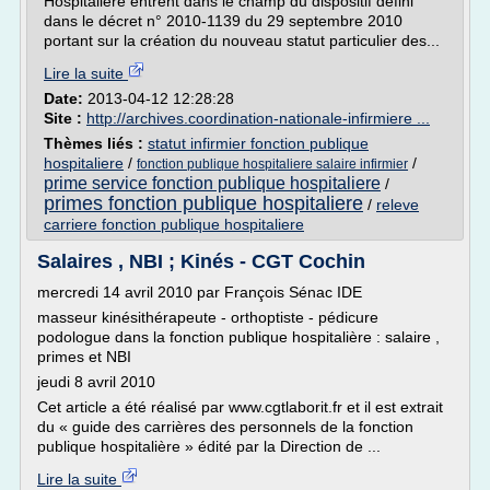
Hospitalière entrent dans le champ du dispositif défini
dans le décret n° 2010-1139 du 29 septembre 2010
portant sur la création du nouveau statut particulier des...
Lire la suite
Date:
2013-04-12 12:28:28
Site :
http://archives.coordination-nationale-infirmiere ...
Thèmes liés :
statut infirmier fonction publique
hospitaliere
/
/
fonction publique hospitaliere salaire infirmier
prime service fonction publique hospitaliere
/
primes fonction publique hospitaliere
/
releve
carriere fonction publique hospitaliere
Salaires , NBI ; Kinés - CGT Cochin
mercredi 14 avril 2010 par François Sénac IDE
masseur kinésithérapeute - orthoptiste - pédicure
podologue dans la fonction publique hospitalière : salaire ,
primes et NBI
jeudi 8 avril 2010
Cet article a été réalisé par www.cgtlaborit.fr et il est extrait
du « guide des carrières des personnels de la fonction
publique hospitalière » édité par la Direction de ...
Lire la suite