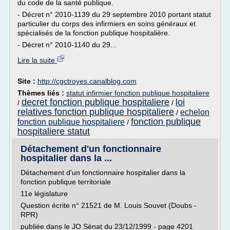
du code de la santé publique.
- Décret n° 2010-1139 du 29 septembre 2010 portant statut
particulier du corps des infirmiers en soins généraux et
spécialisés de la fonction publique hospitalière.
- Décret n° 2010-1140 du 29...
Lire la suite
Site :
http://cgctroyes.canalblog.com
Thèmes liés :
statut infirmier fonction publique hospitaliere
decret fonction publique hospitaliere
loi
/
/
relatives fonction publique hospitaliere
echelon
/
fonction publique
fonction publique hospitaliere
/
hospitaliere statut
Détachement d'un fonctionnaire
hospitalier dans la ...
Détachement d'un fonctionnaire hospitalier dans la
fonction publique territoriale
11e législature
Question écrite n° 21521 de M. Louis Souvet (Doubs -
RPR)
publiée dans le JO Sénat du 23/12/1999 - page 4201