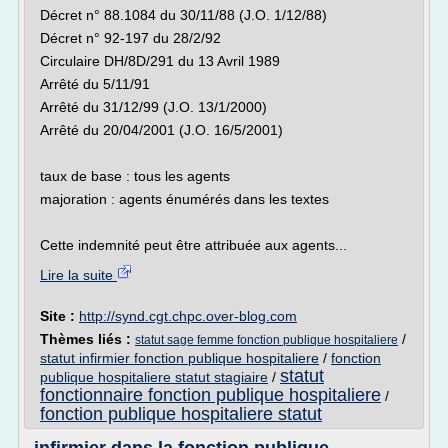
Décret n° 88.1084 du 30/11/88 (J.O. 1/12/88)
Décret n° 92-197 du 28/2/92
Circulaire DH/8D/291 du 13 Avril 1989
Arrêté du 5/11/91
Arrêté du 31/12/99 (J.O. 13/1/2000)
Arrêté du 20/04/2001 (J.O. 16/5/2001)
taux de base : tous les agents
majoration : agents énumérés dans les textes
Cette indemnité peut être attribuée aux agents...
Lire la suite
Site :
http://synd.cgt.chpc.over-blog.com
Thèmes liés :
/
statut sage femme fonction publique hospitaliere
statut infirmier fonction publique hospitaliere
/
fonction
statut
publique hospitaliere statut stagiaire
/
fonctionnaire fonction publique hospitaliere
/
fonction publique hospitaliere statut