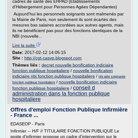
cadres de santé des EHPAD (Etablissements
d'Hébergement pour Personnes Agées Dépendantes)
Aujourd'hui les personnels soignants sont malmenés par
la Mairie de Paris, non seulement ils sont écartés des
mesures bas salaires accordées aux autres agents, mais
ils ne bénéficient pas pour des fonctions identiques de la
NBI (nouvelle...
Lire la suite
Date:
2017-02-12 14:05:15
Site :
http://cgt-casvp.blogspot.com
Thèmes liés :
decret nouvelle bonification indiciaire
fonction publique hospitaliere
/
nouvelle bonification
indiciaire nbi fonction publique hospitaliere
/
nbi aide soignante
/
nouvelle bonification indiciaire
fonction publique hospitaliere
conseil d
fonction publique hospitaliere
/
administration dans la fonction publique
hospitaliere
Offres d'emploi Fonction Publique Infirmière
- France ...
EDASEOP - Paris
Infirmier -- H/F // TITULAIRE FONCTION PUBLIQUE Le
poste d'infirmier propose un cadre d'intervention sur le