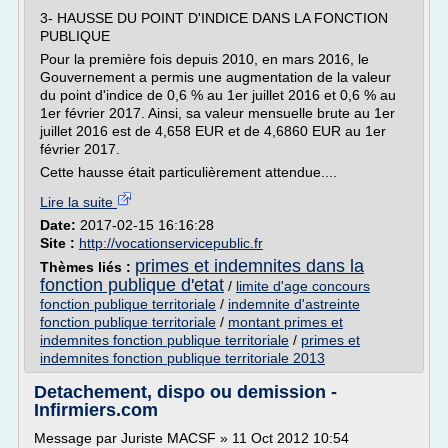
3- HAUSSE DU POINT D'INDICE DANS LA FONCTION
PUBLIQUE
Pour la première fois depuis 2010, en mars 2016, le
Gouvernement a permis une augmentation de la valeur
du point d'indice de 0,6 % au 1er juillet 2016 et 0,6 % au
1er février 2017. Ainsi, sa valeur mensuelle brute au 1er
juillet 2016 est de 4,658 EUR et de 4,6860 EUR au 1er
février 2017.
Cette hausse était particulièrement attendue....
Lire la suite
Date:
2017-02-15 16:16:28
Site :
http://vocationservicepublic.fr
primes et indemnites dans la
Thèmes liés :
fonction publique d'etat
/
limite d'age concours
fonction publique territoriale
/
indemnite d'astreinte
fonction publique territoriale
/
montant primes et
indemnites fonction publique territoriale
/
primes et
indemnites fonction publique territoriale 2013
Detachement, dispo ou demission -
Infirmiers.com
Message par Juriste MACSF » 11 Oct 2012 10:54