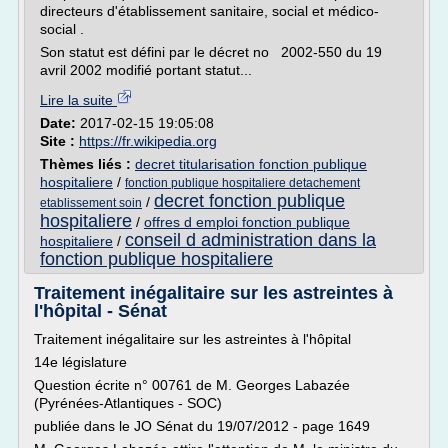
directeurs d'établissement sanitaire, social et médico-
social .
Son statut est défini par le décret no 2002-550 du 19
avril 2002 modifié portant statut...
Lire la suite
Date:
2017-02-15 19:05:08
Site :
https://fr.wikipedia.org
Thèmes liés :
decret titularisation fonction publique
hospitaliere
/
fonction publique hospitaliere detachement
decret fonction publique
/
etablissement soin
hospitaliere
/
offres d emploi fonction publique
conseil d administration dans la
hospitaliere
/
fonction publique hospitaliere
Traitement inégalitaire sur les astreintes à
l'hôpital - Sénat
Traitement inégalitaire sur les astreintes à l'hôpital
14e législature
Question écrite n° 00761 de M. Georges Labazée
(Pyrénées-Atlantiques - SOC)
publiée dans le JO Sénat du 19/07/2012 - page 1649