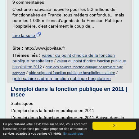
9 commentaires
C'est une mauvaise nouvelle pour les 5.2 millions de
fonctionnaires en France, tous métiers confondus... mais
pour les 1.035 millions d'agents de la Fonction Publique
Hospitalière, c'est carrément le coup de...
Lire la suite
Site :
http://www.jobvitae.fr
Thèmes liés :
valeur du point d'indice de la fonction
publique hospitaliere
/
valeur du point d'indice fonction publique
/
hospitaliere 2012
grille des salaires fonction publique hospitaliere aide
/
/
aide soignant fonction publique hospitaliere salaire
soignant
grille salaire cadre a fonction publique hospitaliere
L’emploi dans la fonction publique en 2011 |
Insee
Statistiques
L'emploi dans la fonction publique en 2011
L'emploi dans la fonction publique en 2011 Baisse dans la
fonction publique de l'État, hausse globale dans le versant
En poursuivant votre navigation sur ce site, vous acceptez
X
l'utilisation de cookies pour vous proposer des contenus et
hospitalier
services adaptés à vos centres d'intérêts.
En savoir plus
Émilie Ernst, division Exploitation de fichiers administratifs