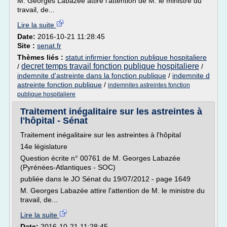
M. Georges Labazée attire l'attention de M. le ministre du
travail, de...
Lire la suite
Date:
2016-10-21 11:28:45
Site :
senat.fr
Thèmes liés :
statut infirmier fonction publique hospitaliere
decret temps travail fonction publique hospitaliere
/
/
indemnite d'astreinte dans la fonction publique
/
indemnite d
astreinte fonction publique
/
indemnites astreintes fonction
publique hospitaliere
Traitement inégalitaire sur les astreintes à
l'hôpital - Sénat
Traitement inégalitaire sur les astreintes à l'hôpital
14e législature
Question écrite n° 00761 de M. Georges Labazée
(Pyrénées-Atlantiques - SOC)
publiée dans le JO Sénat du 19/07/2012 - page 1649
M. Georges Labazée attire l'attention de M. le ministre du
travail, de...
Lire la suite
Date:
2016-10-21 11:28:45