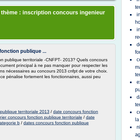
te
e thème : inscription concours ingenieur
i
ho
i
re
d
onction publique ...
fo
c
ion publique territoriale -CNFPT- 2013? Quels concours
document principal à ne pas manquer pour respecter les
ma
sions nécessaires au concours 2013 cnfpt de votre choix.
te
ce pénalise fortement les fonctionnaires, aussi peu
e
pu
d
te
publique territoriale 2013
/
date concours fonction
c
rier concours fonction publique territoriale
/
date
la
categorie b
/
dates concours fonction publique
n
ag