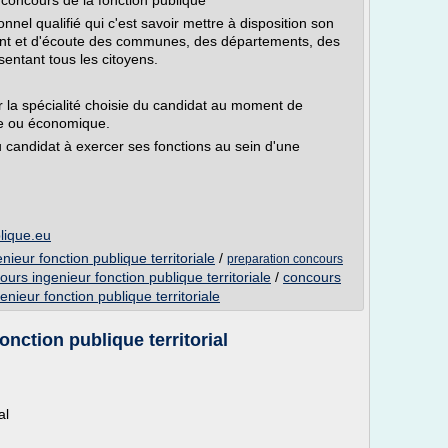
u concours de la fonction publique
ionnel qualifié qui c'est savoir mettre à disposition son
nt et d'écoute des communes, des départements, des
sentant tous les citoyens.
ur la spécialité choisie du candidat au moment de
ique ou économique.
 du candidat à exercer ses fonctions au sein d'une
lique.eu
nieur fonction publique territoriale
/
preparation concours
ours ingenieur fonction publique territoriale
/
concours
enieur fonction publique territoriale
ction publique territorial
al