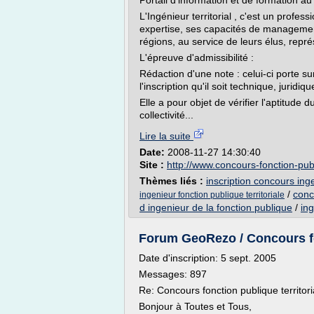
Portail d'information et de formation a
L'Ingénieur territorial , c'est un profess
expertise, ses capacités de manageme
régions, au service de leurs élus, repré
L'épreuve d'admissibilité :
Rédaction d'une note : celui-ci porte s
l'inscription qu'il soit technique, jurid
Elle a pour objet de vérifier l'aptitude
collectivité...
Lire la suite
Date:
2008-11-27 14:30:40
Site :
http://www.concours-fonction-pub
Thèmes liés :
inscription concours inge
/
conc
ingenieur fonction publique territoriale
d ingenieur de la fonction publique
/
ing
Forum GeoRezo / Concours fon
Date d'inscription: 5 sept. 2005
Messages: 897
Re: Concours fonction publique territori
Bonjour à Toutes et Tous,