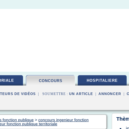
ORIALE
HOSPITALIERE
CONCOURS
TEURS DE VIDÉOS
| SOUMETTRE :
UN ARTICLE
|
ANNONCER
|
Thèm
s fonction publique
>
concours ingenieur fonction
ur fonction publique territoriale
i