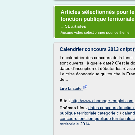
Articles sélectionnés pour l
fonction publique territoriale
51 articles
→
Aucune vidéo sélectionnée pour ce thème
Calendrier concours 2013 cnfpt (f
Le calendrier des concours de la fonct
sont ouverts , à quelle date? C'est le 
dates d'inscription et débuter les révi
La crise économique qui touche la Fran
de...
Lire la suite
Site :
http://www.chomage-emploi.com
Thèmes liés :
dates concours fonction 
publique territoriale categorie c
/
calend
concours fonction publique territoriale 
territoriale 2014