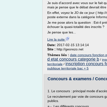
Je suis d'accord avec vous sur le fait q
mais je pense que le débat devrait être
En effet, voyez le JO de ce jour ( http://
poste externe dans la catégorie Informa
Je me pose alors la question : Est-il pr
échouer la quasi-totalité des inscrits ?
Je pense que les...
Lire la suite
Date:
2017-02-15 13:14:14
Site :
http://georezo.net
Thèmes liés :
date concours fonction pu
d etat concours categorie b
/
ins
inscription concours fo
territoriale
/
publique territoriale bac + 5
Concours & examens / Conco
1. Le concours : principal mode d'accès 
Le recrutement par voie de concours gar
publics.
a - Les différents concours