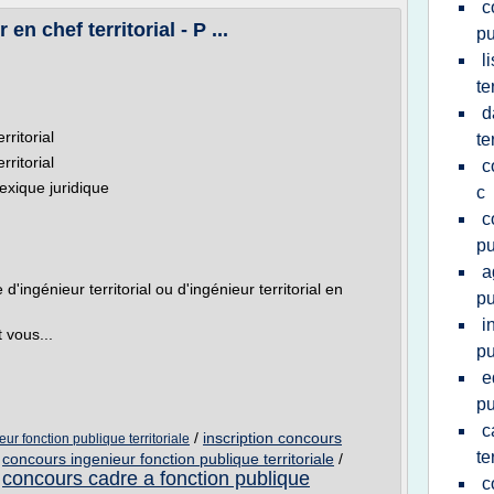
c
 en chef territorial - P ...
pu
l
te
d
rritorial
te
rritorial
c
exique juridique
c
c
pu
a
'ingénieur territorial ou d'ingénieur territorial en
pu
i
 vous...
pu
e
pu
c
/
inscription concours
ur fonction publique territoriale
te
/
concours ingenieur fonction publique territoriale
/
concours cadre a fonction publique
/
c