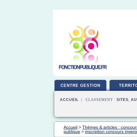
FONCTIONPUBLIQUE.FR
CENTRE GESTION
TERRIT
ACCUEIL
| CLASSEMENT :
SITES
,
AU
Accueil
>
Thèmes & articles : concour
publique
>
inscription concours ingenie