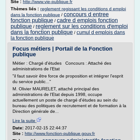
Site :
http://www.vie-publique.fr
Thèmes liés :
reglement regissant les conditions d emploi
concours d entree
dans la fonction publique
/
fonction publique
cadre d emplois fonction
/
publique
reglement sur les conditions d'emploi
/
dans la fonction publique
cumul d emplois dans
/
la fonction publique
Focus métiers | Portail de la Fonction
publique
Métier : Chargé d'études Concours : Attaché des
administrations de l'Etat
"il faut savoir être force de proposition et intégrer l'esprit
du service public..."
M. Olivier MAURELET, attaché principal des
administrations de l'Etat depuis 1998, occupe
actuellement un poste de chargé d'études au sein du
bureau des politiques de recrutement et de formation à la
Direction générale de...
Lire la suite
Date:
2017-02-15 22:44:37
Site :
http://www.fonction-publique.gouv.fr