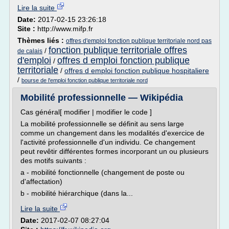
Lire la suite
Date:
2017-02-15 23:26:18
Site :
http://www.mifp.fr
Thèmes liés :
offres d'emploi fonction publique territoriale nord pas
fonction publique territoriale offres
/
de calais
d'emploi
offres d emploi fonction publique
/
territoriale
/
offres d emploi fonction publique hospitaliere
/
bourse de l'emploi fonction publique territoriale nord
Mobilité professionnelle — Wikipédia
Cas général[ modifier | modifier le code ]
La mobilité professionnelle se définit au sens large
comme un changement dans les modalités d'exercice de
l'activité professionnelle d'un individu. Ce changement
peut revêtir différentes formes incorporant un ou plusieurs
des motifs suivants :
a - mobilité fonctionnelle (changement de poste ou
d'affectation)
b - mobilité hiérarchique (dans la...
Lire la suite
Date:
2017-02-07 08:27:04