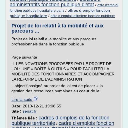
administratifs fonction publique d'etat
/
offre d'emploi
/
offres d emploi fonction
fonction publique hospitaliere paris
publique hospitaliere
/
offre d emploi infirmiere fonction publique
Projet de loi relatif à la mobilité et aux
parcours ...
Projet de loi relatif à la mobilité et aux parcours
professionnels dans la fonction publique
Page suivante
II. LES NOVATIONS PROPOSÉES PAR LE PROJET DE
LOI : UNE « BOÎTE À OUTILS » POUR FACILITER LA
MOBILITÉ DES FONCTIONNAIRES ET ACCOMPAGNER
LA RÉFORME DE L'ADMINISTRATION
L'objectif assigné au projet de loi est de placer « la
gestion des ressources humaines au coeur de la...
Lire la suite
Date:
2010-12-21 19:08:55
Site :
senat.fr
cadres d emplois de la fonction
Thèmes liés :
publique territoriale
cadre d emplois fonction
/