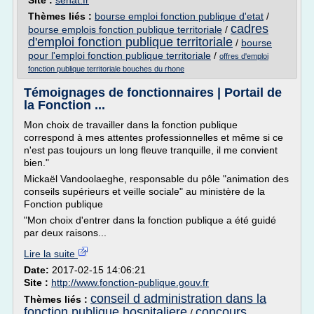
Site :
senat.fr
Thèmes liés :
bourse emploi fonction publique d'etat
/
cadres
bourse emplois fonction publique territoriale
/
d'emploi fonction publique territoriale
/
bourse
pour l'emploi fonction publique territoriale
/
offres d'emploi
fonction publique territoriale bouches du rhone
Témoignages de fonctionnaires | Portail de
la Fonction ...
Mon choix de travailler dans la fonction publique
correspond à mes attentes professionnelles et même si ce
n'est pas toujours un long fleuve tranquille, il me convient
bien."
Mickaël Vandoolaeghe, responsable du pôle "animation des
conseils supérieurs et veille sociale" au ministère de la
Fonction publique
"Mon choix d'entrer dans la fonction publique a été guidé
par deux raisons...
Lire la suite
Date:
2017-02-15 14:06:21
Site :
http://www.fonction-publique.gouv.fr
conseil d administration dans la
Thèmes liés :
fonction publique hospitaliere
concours
/