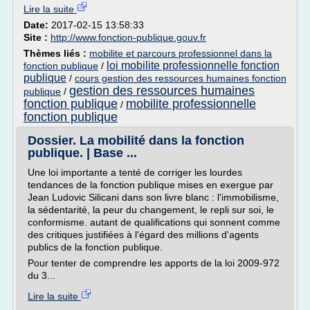
Lire la suite
Date:
2017-02-15 13:58:33
Site :
http://www.fonction-publique.gouv.fr
Thèmes liés :
mobilite et parcours professionnel dans la
loi mobilite professionnelle fonction
fonction publique
/
publique
/
cours gestion des ressources humaines fonction
gestion des ressources humaines
publique
/
fonction publique
mobilite professionnelle
/
fonction publique
Dossier. La mobilité dans la fonction
publique. | Base ...
Une loi importante a tenté de corriger les lourdes
tendances de la fonction publique mises en exergue par
Jean Ludovic Silicani dans son livre blanc : l'immobilisme,
la sédentarité, la peur du changement, le repli sur soi, le
conformisme. autant de qualifications qui sonnent comme
des critiques justifiées à l'égard des millions d'agents
publics de la fonction publique.
Pour tenter de comprendre les apports de la loi 2009-972
du 3...
Lire la suite