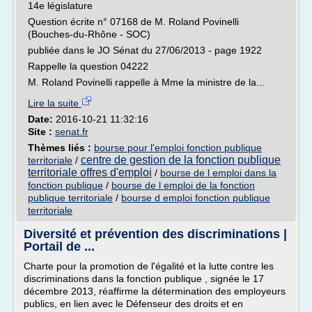
14e législature
Question écrite n° 07168 de M. Roland Povinelli
(Bouches-du-Rhône - SOC)
publiée dans le JO Sénat du 27/06/2013 - page 1922
Rappelle la question 04222
M. Roland Povinelli rappelle à Mme la ministre de la...
Lire la suite
Date:
2016-10-21 11:32:16
Site :
senat.fr
Thèmes liés :
bourse pour l'emploi fonction publique
centre de gestion de la fonction publique
territoriale
/
territoriale offres d'emploi
/
bourse de l emploi dans la
fonction publique
/
bourse de l emploi de la fonction
publique territoriale
/
bourse d emploi fonction publique
territoriale
Diversité et prévention des discriminations |
Portail de ...
Charte pour la promotion de l'égalité et la lutte contre les
discriminations dans la fonction publique , signée le 17
décembre 2013, réaffirme la détermination des employeurs
publics, en lien avec le Défenseur des droits et en