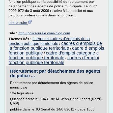
fonction publique sur la possibilité de recrutement par
détachement des agents de police municipale. La loi n°
2009-972 du 3 août 2009 relative à la mobilité et aux
parcours professionnels dans la fonction...
Lire la suite
Site :
http://policerurale.over-blog.com
filieres et cadres d'emplois de la
Thèmes liés :
cadres d emplois de
fonction publique territoriale
/
la fonction publique territoriale
cadre d emplois
/
fonction publique
cadre d'emploi categorie c
/
fonction publique territoriale
cadres d'emploi
/
fonction publique territoriale
Recrutement par détachement des agents
de police ...
Recrutement par détachement des agents de police
municipale
13e législature
Question écrite n° 19431 de M. Jean-René Lecerf (Nord -
UMP)
publiée dans le JO Sénat du 14/07/2011 - page 1853