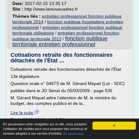
Date:
2017-02-15 13:35:17
Site :
http://www.larevuecadres.fr
Thèmes liés :
entretien professionnel fonction publique
territoriale 2014
/
fonction publique hospitaliere entretien
professionnel
/
entretien professionnel fonction publique
territoriale obligatoire
/
entretien professionnel fonction
fonction publique
publique territoriale 2013
/
territoriale entretien professionnel
Cotisations retraite des fonctionnaires
détachés de l'État ...
Cotisations retraite des fonctionnaires détachés de l'État
13e législature
Question orale n° 0467S de M. Gérard Miquel (Lot - SOC)
publiée dans le JO Sénat du 05/03/2009 - page 535
M. Gérard Miquel attire l'attention de M. le ministre du
budget, des comptes publics et de la...
Lire la suite
Date:
2016-10-21 11:19:52
En poursuivant votre navigation sur ce site, vous acceptez
Site :
senat.fr
X
l'utilisation de cookies pour vous proposer des contenus et
Thèmes liés :
mobilite et parcours professionnel dans la
services adaptés à vos centres d'intérêts.
En savoir plus
retraite fonctionnaire de la
fonction publique
/