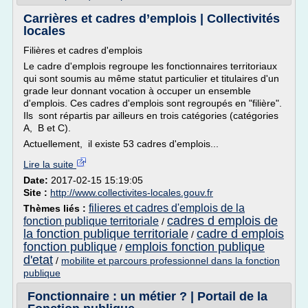
Carrières et cadres d’emplois | Collectivités
locales
Filières et cadres d'emplois
Le cadre d'emplois regroupe les fonctionnaires territoriaux
qui sont soumis au même statut particulier et titulaires d'un
grade leur donnant vocation à occuper un ensemble
d'emplois. Ces cadres d'emplois sont regroupés en "filière".
Ils sont répartis par ailleurs en trois catégories (catégories
A, B et C).
Actuellement, il existe 53 cadres d'emplois...
Lire la suite
Date:
2017-02-15 15:19:05
Site :
http://www.collectivites-locales.gouv.fr
filieres et cadres d'emplois de la
Thèmes liés :
cadres d emplois de
fonction publique territoriale
/
la fonction publique territoriale
cadre d emplois
/
fonction publique
emplois fonction publique
/
d'etat
/
mobilite et parcours professionnel dans la fonction
publique
Fonctionnaire : un métier ? | Portail de la