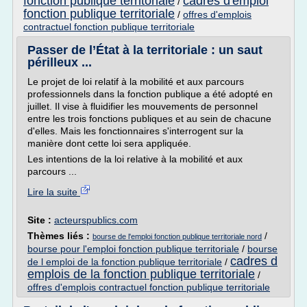
fonction publique territoriale
cadres d'emploi
/
fonction publique territoriale
/
offres d'emplois
contractuel fonction publique territoriale
Passer de l’État à la territoriale : un saut
périlleux ...
Le projet de loi relatif à la mobilité et aux parcours
professionnels dans la fonction publique a été adopté en
juillet. Il vise à fluidifier les mouvements de personnel
entre les trois fonctions publiques et au sein de chacune
d'elles. Mais les fonctionnaires s'interrogent sur la
manière dont cette loi sera appliquée.
Les intentions de la loi relative à la mobilité et aux
parcours ...
Lire la suite
Site :
acteurspublics.com
Thèmes liés :
/
bourse de l'emploi fonction publique territoriale nord
bourse pour l'emploi fonction publique territoriale
/
bourse
cadres d
de l emploi de la fonction publique territoriale
/
emplois de la fonction publique territoriale
/
offres d'emplois contractuel fonction publique territoriale