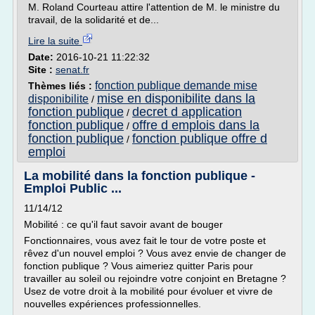
M. Roland Courteau attire l'attention de M. le ministre du
travail, de la solidarité et de...
Lire la suite
Date:
2016-10-21 11:22:32
Site :
senat.fr
fonction publique demande mise
Thèmes liés :
mise en disponibilite dans la
disponibilite
/
fonction publique
decret d application
/
fonction publique
offre d emplois dans la
/
fonction publique
fonction publique offre d
/
emploi
La mobilité dans la fonction publique -
Emploi Public ...
11/14/12
Mobilité : ce qu'il faut savoir avant de bouger
Fonctionnaires, vous avez fait le tour de votre poste et
rêvez d'un nouvel emploi ? Vous avez envie de changer de
fonction publique ? Vous aimeriez quitter Paris pour
travailler au soleil ou rejoindre votre conjoint en Bretagne ?
Usez de votre droit à la mobilité pour évoluer et vivre de
nouvelles expériences professionnelles.