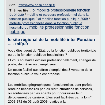
Site :
http://www.bdsp.ehesp.fr
loi mobilite professionnelle fonction
Thèmes liés :
publique
/
mobilite et parcours professionnel dans la
fonction publique
/
loi mobilite fonction publique 2009
/
mobilite professionnelle dans la fonction publique
mobilite professionnelle fonction
hospitaliere
/
publique
le site régional de la mobilité inter Fonction
... - mifp.fr
Vous êtes agent de l'Etat, de la fonction publique territoriale
ou de la fonction publique hospitalière ?
Et vous souhaitez évoluer professionnellement, changer de
poste, de métier ou d'employeur...
Un accès facilité aux offres d'emploi des 3 versants de la
fonction publique vous est proposé...
Les mobilités géographiques, fonctionnelles, sont parfois
rendues nécessaires par les restructurations de services,
ou souhaitées par les agents pour poursuivre leur
déroulement de carrière. Elles sont facilitées par la loi n°
2009-972 du 03 août 2009 relative à la...