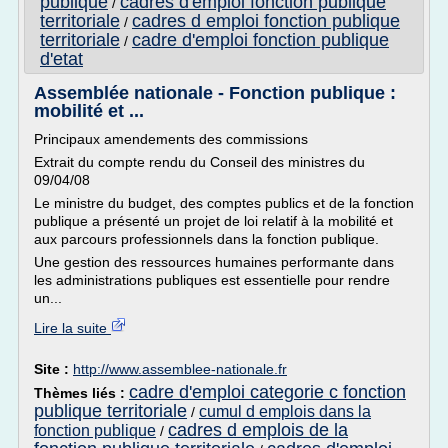
publique
cadres d'emploi fonction publique
/
territoriale
cadres d emploi fonction publique
/
territoriale
cadre d'emploi fonction publique
/
d'etat
Assemblée nationale - Fonction publique :
mobilité et ...
Principaux amendements des commissions
Extrait du compte rendu du Conseil des ministres du
09/04/08
Le ministre du budget, des comptes publics et de la fonction
publique a présenté un projet de loi relatif à la mobilité et
aux parcours professionnels dans la fonction publique.
Une gestion des ressources humaines performante dans
les administrations publiques est essentielle pour rendre
un...
Lire la suite
Site :
http://www.assemblee-nationale.fr
cadre d'emploi categorie c fonction
Thèmes liés :
publique territoriale
cumul d emplois dans la
/
cadres d emplois de la
fonction publique
/