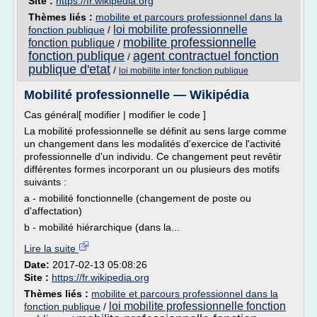
Site :
https://fr.wikipedia.org
Thèmes liés :
mobilite et parcours professionnel dans la
loi mobilite professionnelle
fonction publique
/
mobilite professionnelle
fonction publique
/
fonction publique
agent contractuel fonction
/
publique d'etat
/
loi mobilite inter fonction publique
Mobilité professionnelle — Wikipédia
Cas général[ modifier | modifier le code ]
La mobilité professionnelle se définit au sens large comme
un changement dans les modalités d'exercice de l'activité
professionnelle d'un individu. Ce changement peut revêtir
différentes formes incorporant un ou plusieurs des motifs
suivants :
a - mobilité fonctionnelle (changement de poste ou
d'affectation)
b - mobilité hiérarchique (dans la...
Lire la suite
Date:
2017-02-13 05:08:26
Site :
https://fr.wikipedia.org
Thèmes liés :
mobilite et parcours professionnel dans la
loi mobilite professionnelle fonction
fonction publique
/