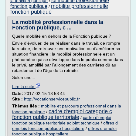
loi mobilite professionnelle
la fonction publique
/
mobilite professionnelle
fonction publique
/
fonction publique
La mobilité professionnelle dans la
Fonction publique, c ...
Quelle mobilité en dehors de la Fonction publique ?
Envie d'évoluer, de se réaliser dans le travail, de rompre
la routine, de retrouver une motivation ou d'améliorer sa
situation financière : la mobilité professionnelle est un
phénomène qui se développe dans le public comme dans
le privé, amplifié par l'allongement des carrières dû au
retardement de l'âge de la retraite.
Selon une...
Lire la suite
Date:
2017-02-15 13:58:44
Site :
http://vocationservicepublic.fr
Thèmes liés :
mobilite et parcours professionnel dans la
cadre d'emploi categorie c
fonction publique
/
fonction publique territoriale
/
cadre d'emploi
fonction publique territoriale adjoint technique
/
offres d
emplois fonction publique hospitaliere
/
offres d emploi
fonction publique hospitaliere