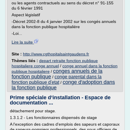
ou les agents contractuels au sens du décret n° 91-155
du 6 février 1991
Aspect législatif
-Décret 2002-8 du 4 janvier 2002 sur les congés annuels
dans la fonction publique hospitalière
-Loi...
Lire la suite
Site :
http://www.cgthopitalsaintgaudens.fr
Thèmes liés :
depart retraite fonction publique
hospitaliere conge annuel
/
conge annuel dans la fonction
conges annuels de la
publique hospitaliere
/
fonction publique
conge parental dans la
/
conge d'adoption dans
fonction publique d'etat
/
la fonction publique
Prime spéciale d’installation - Espace de
documentation ...
détachement pour stage.
1.3.1.2 - Les fonctionnaires dispensés de stage
A l'exception des cadres d'emplois des sapeurs et caporaux
de sapeurs-pompiers professionnels, des sous officiers de