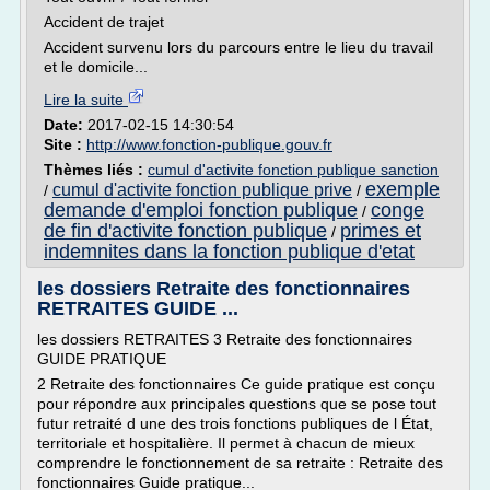
Accident de trajet
Accident survenu lors du parcours entre le lieu du travail
et le domicile...
Lire la suite
Date:
2017-02-15 14:30:54
Site :
http://www.fonction-publique.gouv.fr
Thèmes liés :
cumul d'activite fonction publique sanction
exemple
cumul d'activite fonction publique prive
/
/
demande d'emploi fonction publique
conge
/
de fin d'activite fonction publique
primes et
/
indemnites dans la fonction publique d'etat
les dossiers Retraite des fonctionnaires
RETRAITES GUIDE ...
les dossiers RETRAITES 3 Retraite des fonctionnaires
GUIDE PRATIQUE
2 Retraite des fonctionnaires Ce guide pratique est conçu
pour répondre aux principales questions que se pose tout
futur retraité d une des trois fonctions publiques de l État,
territoriale et hospitalière. Il permet à chacun de mieux
comprendre le fonctionnement de sa retraite : Retraite des
fonctionnaires Guide pratique...