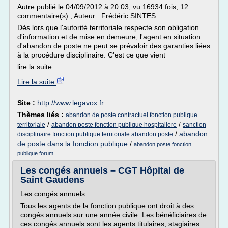
Autre publié le 04/09/2012 à 20:03, vu 16934 fois, 12
commentaire(s) , Auteur : Frédéric SINTES
Dès lors que l'autorité territoriale respecte son obligation
d'information et de mise en demeure, l'agent en situation
d'abandon de poste ne peut se prévaloir des garanties liées
à la procédure disciplinaire. C'est ce que vient
lire la suite...
Lire la suite
Site :
http://www.legavox.fr
Thèmes liés :
abandon de poste contractuel fonction publique
/
/
territoriale
abandon poste fonction publique hospitaliere
sanction
/
abandon
disciplinaire fonction publique territoriale abandon poste
de poste dans la fonction publique
/
abandon poste fonction
publique forum
Les congés annuels – CGT Hôpital de
Saint Gaudens
Les congés annuels
Tous les agents de la fonction publique ont droit à des
congés annuels sur une année civile. Les bénéficiaires de
ces congés annuels sont les agents titulaires, stagiaires