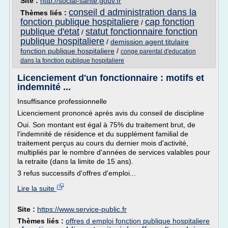
Site :
http://social-sante.gouv.fr
conseil d administration dans la
Thèmes liés :
fonction publique hospitaliere
cap fonction
/
publique d'etat
statut fonctionnaire fonction
/
publique hospitaliere
/
demission agent titulaire
fonction publique hospitaliere
/
conge parental d'education
dans la fonction publique hospitaliere
Licenciement d'un fonctionnaire : motifs et
indemnité ...
Insuffisance professionnelle
Licenciement prononcé après avis du conseil de discipline
Oui. Son montant est égal à 75% du traitement brut, de
l'indemnité de résidence et du supplément familial de
traitement perçus au cours du dernier mois d'activité,
multipliés par le nombre d'années de services valables pour
la retraite (dans la limite de 15 ans).
3 refus successifs d'offres d'emploi...
Lire la suite
Site :
https://www.service-public.fr
Thèmes liés :
offres d emploi fonction publique hospitaliere