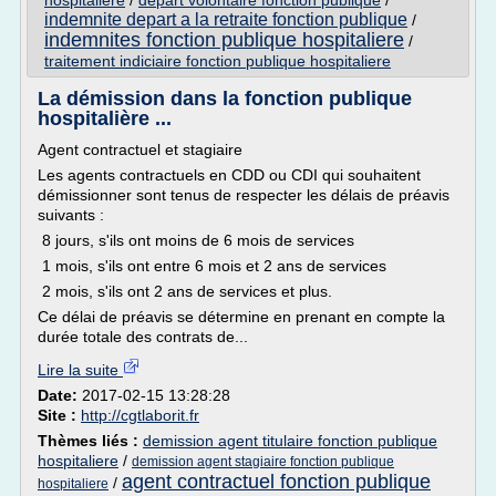
hospitaliere
/
depart volontaire fonction publique
/
indemnite depart a la retraite fonction publique
/
indemnites fonction publique hospitaliere
/
traitement indiciaire fonction publique hospitaliere
La démission dans la fonction publique
hospitalière ...
Agent contractuel et stagiaire
Les agents contractuels en CDD ou CDI qui souhaitent
démissionner sont tenus de respecter les délais de préavis
suivants :
8 jours, s'ils ont moins de 6 mois de services
1 mois, s'ils ont entre 6 mois et 2 ans de services
2 mois, s'ils ont 2 ans de services et plus.
Ce délai de préavis se détermine en prenant en compte la
durée totale des contrats de...
Lire la suite
Date:
2017-02-15 13:28:28
Site :
http://cgtlaborit.fr
Thèmes liés :
demission agent titulaire fonction publique
hospitaliere
/
demission agent stagiaire fonction publique
agent contractuel fonction publique
/
hospitaliere