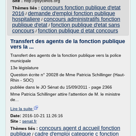
Site :
http://psyclihos.org
concours fonction publique d'etat
Thèmes liés :
2016
demande d'emploi fonction publique
/
hospitaliere
concours administratifs fonction
/
publique d'etat
fonction publique d'etat sans
/
concours
fonction publique d etat concours
/
Transfert des agents de la fonction publique
vers la ...
Transfert des agents de la fonction publique vers la police
municipale
13e législature
Question écrite n° 20028 de Mme Patricia Schillinger (Haut-
Rhin - SOC)
publiée dans le JO Sénat du 15/09/2011 - page 2366
Mme Patricia Schillinger attire l'attention de M. le ministre
de...
Lire la suite
Date:
2016-10-21 11:26:16
Site :
senat.fr
concours agent d accueil fonction
Thèmes liés :
publique
cadre d'emploi categorie c fonction
/