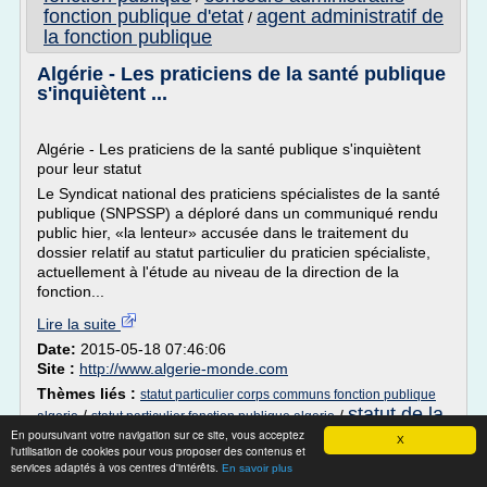
fonction publique d'etat
agent administratif de
/
la fonction publique
Algérie - Les praticiens de la santé publique
s'inquiètent ...
Algérie - Les praticiens de la santé publique s'inquiètent
pour leur statut
Le Syndicat national des praticiens spécialistes de la santé
publique (SNPSSP) a déploré dans un communiqué rendu
public hier, «la lenteur» accusée dans le traitement du
dossier relatif au statut particulier du praticien spécialiste,
actuellement à l'étude au niveau de la direction de la
fonction...
Lire la suite
Date:
2015-05-18 07:46:06
Site :
http://www.algerie-monde.com
Thèmes liés :
statut particulier corps communs fonction publique
statut de la
/
/
algerie
statut particulier fonction publique algerie
fonction publique d etat
statut particulier de la
En poursuivant votre navigation sur ce site, vous acceptez
/
X
l'utilisation de cookies pour vous proposer des contenus et
fonction publique
/
statut de la fonction publique en algerie
services adaptés à vos centres d'intérêts.
En savoir plus