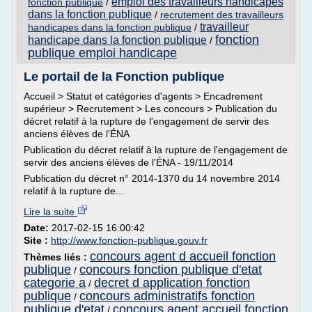
emploi des travailleurs handicapes
fonction publique
/
dans la fonction publique
/
recrutement des travailleurs
travailleur
handicapes dans la fonction publique
/
fonction
handicape dans la fonction publique
/
publique emploi handicape
Le portail de la Fonction publique
Accueil > Statut et catégories d'agents > Encadrement
supérieur > Recrutement > Les concours > Publication du
décret relatif à la rupture de l'engagement de servir des
anciens élèves de l'ÉNA
Publication du décret relatif à la rupture de l'engagement de
servir des anciens élèves de l'ÉNA - 19/11/2014
Publication du décret n° 2014-1370 du 14 novembre 2014
relatif à la rupture de...
Lire la suite
Date:
2017-02-15 16:00:42
Site :
http://www.fonction-publique.gouv.fr
concours agent d accueil fonction
Thèmes liés :
publique
concours fonction publique d'etat
/
categorie a
decret d application fonction
/
publique
concours administratifs fonction
/
publique d'etat
concours agent accueil fonction
/