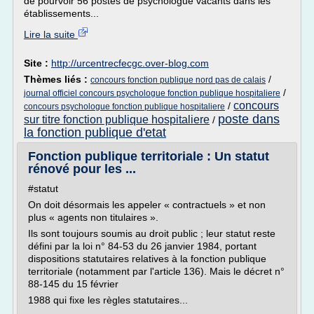
de pourvoir 56 postes de psychologue vacants dans les
établissements...
Lire la suite
Site :
http://urcentrecfecgc.over-blog.com
Thèmes liés :
/
concours fonction publique nord pas de calais
/
journal officiel concours psychologue fonction publique hospitaliere
concours
/
concours psychologue fonction publique hospitaliere
poste dans
sur titre fonction publique hospitaliere
/
la fonction publique d'etat
Fonction publique territoriale : Un statut
rénové pour les ...
#statut
On doit désormais les appeler « contractuels » et non
plus « agents non titulaires ».
Ils sont toujours soumis au droit public ; leur statut reste
défini par la loi n° 84-53 du 26 janvier 1984, portant
dispositions statutaires relatives à la fonction publique
territoriale (notamment par l'article 136). Mais le décret n°
88-145 du 15 février
1988 qui fixe les règles statutaires...