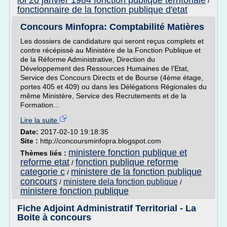
loi 26 janvier 1984 fonction publique territoriale
/
fonctionnaire de la fonction publique d'etat
Concours Minfopra: Comptabilité Matières
Les dossiers de candidature qui seront reçus complets et
contre récépissé au Ministère de la Fonction Publique et
de la Réforme Administrative, Direction du
Développement des Ressources Humaines de l'Etat,
Service des Concours Directs et de Bourse (4ème étage,
portes 405 et 409) ou dans les Délégations Régionales du
même Ministère, Service des Recrutements et de la
Formation...
Lire la suite
Date:
2017-02-10 19:18:35
Site :
http://concoursminfopra.blogspot.com
ministere fonction publique et
Thèmes liés :
reforme etat
fonction publique reforme
/
categorie c
ministere de la fonction publique
/
concours
ministere dela fonction publique
/
/
ministere fonction publique
Fiche Adjoint Administratif Territorial - La
Boite à concours