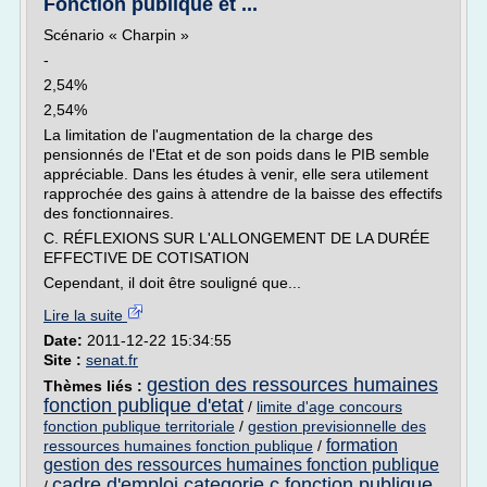
Fonction publique et ...
Scénario « Charpin »
-
2,54%
2,54%
La limitation de l'augmentation de la charge des
pensionnés de l'Etat et de son poids dans le PIB semble
appréciable. Dans les études à venir, elle sera utilement
rapprochée des gains à attendre de la baisse des effectifs
des fonctionnaires.
C. RÉFLEXIONS SUR L'ALLONGEMENT DE LA DURÉE
EFFECTIVE DE COTISATION
Cependant, il doit être souligné que...
Lire la suite
Date:
2011-12-22 15:34:55
Site :
senat.fr
gestion des ressources humaines
Thèmes liés :
fonction publique d'etat
/
limite d'age concours
fonction publique territoriale
/
gestion previsionnelle des
formation
ressources humaines fonction publique
/
gestion des ressources humaines fonction publique
cadre d'emploi categorie c fonction publique
/