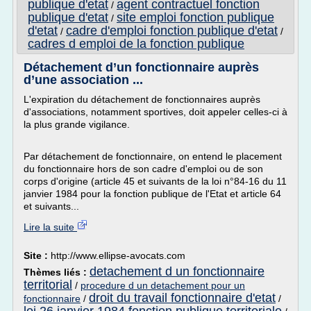
publique d'etat
agent contractuel fonction
/
publique d'etat
site emploi fonction publique
/
d'etat
cadre d'emploi fonction publique d'etat
/
/
cadres d emploi de la fonction publique
Détachement d’un fonctionnaire auprès
d’une association ...
L'expiration du détachement de fonctionnaires auprès
d'associations, notamment sportives, doit appeler celles-ci à
la plus grande vigilance.
Par détachement de fonctionnaire, on entend le placement
du fonctionnaire hors de son cadre d'emploi ou de son
corps d'origine (article 45 et suivants de la loi n°84-16 du 11
janvier 1984 pour la fonction publique de l'Etat et article 64
et suivants...
Lire la suite
Site :
http://www.ellipse-avocats.com
detachement d un fonctionnaire
Thèmes liés :
territorial
/
procedure d un detachement pour un
droit du travail fonctionnaire d'etat
fonctionnaire
/
/