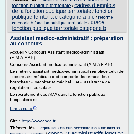
Thèmes liés :
cadres d emplois
fonction publique territoriale
/
de la fonction publique territoriale
fonction
/
publique territoriale categorie a b c
/
reforme
grade
categorie b fonction publique territoriale
/
fonction publique territoriale categorie b
Assistant médico-administratif : préparation
au concours ...
Accueil > Concours Assistant médico-administratif
(A.M.A.F.P.H)
Concours Assistant médico-administratif (A.M.A.F.P.H)
Le métier d'assistant médico-administratif remplace celui de
« secrétaire médicale » et comporte désormais deux
branches : « secrétariat médical » et « assistance de
régulation médicale ».
Le recrutement des AMA dans la fonction publique
hospitalière se...
Lire la suite
Site :
http://www.cned.fr
Thèmes liés :
preparation concours secretaire medicale fonction
concours administratifs fonction
/