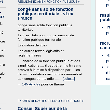
ON
RESULTAT EXAMEN FONCTION PUBLIQUE »
p
congé sans solde fonction
-
publique territoriale - vLex
resu
aux
France
publi
is
congé sans solde fonction publique
r
territoriale
eté
p
170 résultats pour congé sans solde
fonction publique territoriale
ices
recr
Évaluation de vLex
can
té !
Les autres textes législatifs et
e
réglementaires
ces
..., chargé de la fonction publique et des
p
e la
simplifications ..., il peut être mis fin sans
e
e
préavis à la mise à disposition par ... les
d
iale
décisions relatives aux congés annuels et
n
aux congés de maladie ......
[suite...]
c
→
145 Articles
pour ce thème
EXAMEN REDACTEUR FONCTION PUBLIQUE »
-
Conseil Supérieur de la