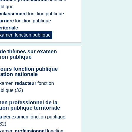
blique
eclassement
fonction publique
arriere
fonction publique
rritoriale
xamen fonction publique
 de thèmes sur
examen
tion publique
ours fonction publique
ation nationale
xamen
redacteur
fonction
ublique
(32)
en professionnel de la
ion publique territoriale
ujets
examen fonction publique
32)
xamen
professionnel
fonction