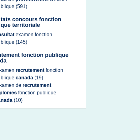
ublique
(591)
ltats concours fonction
que territoriale
esultat
examen fonction
ublique
(145)
utement fonction publique
ada
xamen
recrutement
fonction
ublique
canada
(19)
xamen
de
recrutement
iplomes
fonction publique
anada
(10)