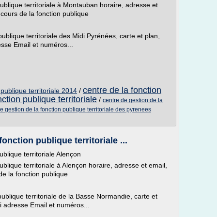
ublique territoriale à Montauban horaire, adresse et
cours de la fonction publique
ublique territoriale des Midi Pyrénées, carte et plan,
esse Email et numéros...
centre de la fonction
publique territoriale 2014
/
ction publique territoriale
/
centre de gestion de la
e gestion de la fonction publique territoriale des pyrenees
nction publique territoriale ...
blique territoriale Alençon
blique territoriale à Alençon horaire, adresse et email,
e la fonction publique
ublique territoriale de la Basse Normandie, carte et
i adresse Email et numéros...