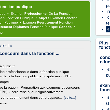
pu
onction publique
r
ique
•
Examen
Professionnel
De La
Fonction
c
en Fonction Publique
•
Sujets
Examen Fonction
ion Publique
•
Examen
Recrutement
Fonction
te
utement Diplomes
Fonction Publique
Canada
•
e
me
Plus
LIQUE »
fonc
oncours dans la fonction ...
conc
educ
-public.fr
e
ion professionnelle dans la fonction publique
p
dans la fonction publique hospitalière (FPH)
compte.
exam
 que la page « Préparation aux examens et concours
fonct
(FPH) » sera mise à jour significativement.
s
 votre abonnement dans votre espace...
[suite...]
thème
(1
e