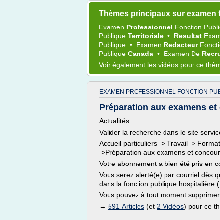
Thèmes principaux sur examen f
Examen
Professionnel
Fonction Publ
Publique
Territoriale
•
Resultat
Exam
Publique
•
Examen
Redacteur
Fonct
Publique
Canada
•
Examen
De
Recr
Voir également
les vidéos
pour ce thè
EXAMEN PROFESSIONNEL FONCTION PUB
Préparation aux examens et c
Actualités
Valider la recherche dans le site service
Accueil particuliers > Travail > Format
>Préparation aux examens et concours 
Votre abonnement a bien été pris en 
Vous serez alerté(e) par courriel dès
dans la fonction publique hospitalière 
Vous pouvez à tout moment supprimer
→
591 Articles
(et
2 Vidéos
) pour ce 