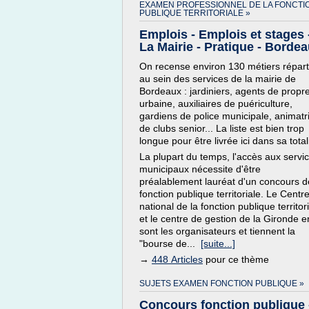
EXAMEN PROFESSIONNEL DE LA FONCTI
PUBLIQUE TERRITORIALE »
Emplois - Emplois et stages 
La Mairie - Pratique - Borde
On recense environ 130 métiers répart
au sein des services de la mairie de
Bordeaux : jardiniers, agents de propr
urbaine, auxiliaires de puériculture,
gardiens de police municipale, animatr
de clubs senior... La liste est bien trop
longue pour être livrée ici dans sa totali
La plupart du temps, l'accès aux servi
municipaux nécessite d'être
préalablement lauréat d'un concours d
fonction publique territoriale. Le Centr
national de la fonction publique territor
et le centre de gestion de la Gironde e
sont les organisateurs et tiennent la
"bourse de...
[suite...]
→
448 Articles
pour ce thème
SUJETS EXAMEN FONCTION PUBLIQUE »
Concours fonction publique 