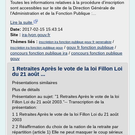
Toutes les informations relatives à la procédure d'inscription
sont accessibles sur le site de la Direction Générale de
l'Administration et de la Fonction Publique :...
Lire la suite
Date:
2017-02-15 15:43:14
Site :
ira-lyon.gouv.fr
Thèmes liés :
/
inscription ira fonction publique gouv fr generaliste
/
gouv fr fonction publique
/
inscription ira fonction publique gouv
concours fonction publique ira
/
concours fonction publique
gouv
1 Retraites Après le vote de la loi Fillon Loi
du 21 août ...
Présentations similaires
Plus de détails
Présentation au sujet: "1 Retraites Après le vote de la loi
Fillon Loi du 21 août 2003."-- Transcription de la
présentation:
1 1 Retraites Après le vote de la loi Fillon Loi du 21 août
2003
2 2 Réaffirmation du choix de la nation de la retraite par
répartition (article 1) Elle ne peut masquer le coup sérieux