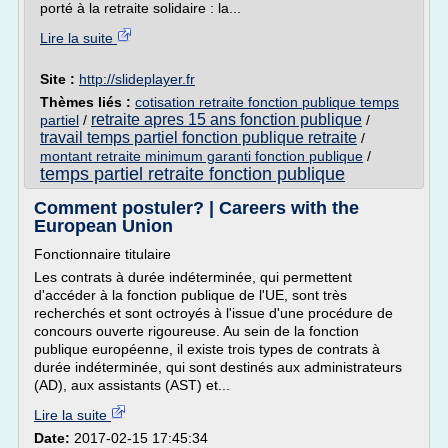
porté à la retraite solidaire : la...
Lire la suite
Site :
http://slideplayer.fr
Thèmes liés :
cotisation retraite fonction publique temps
retraite apres 15 ans fonction publique
partiel
/
/
travail temps partiel fonction publique retraite
/
montant retraite minimum garanti fonction publique
/
temps partiel retraite fonction publique
Comment postuler? | Careers with the
European Union
Fonctionnaire titulaire
Les contrats à durée indéterminée, qui permettent
d'accéder à la fonction publique de l'UE, sont très
recherchés et sont octroyés à l'issue d'une procédure de
concours ouverte rigoureuse. Au sein de la fonction
publique européenne, il existe trois types de contrats à
durée indéterminée, qui sont destinés aux administrateurs
(AD), aux assistants (AST) et...
Lire la suite
Date:
2017-02-15 17:45:34