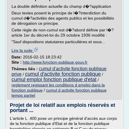
La double définition actuelle du champ d�?application
Deux textes posent le principe de l�?interdiction du
cumul d�?activités des agents publics et les possibilités
de dérogation ce principe.
Cette règle de non-cumul est d�?abord définie par l�?
article 1er du décret-loi du 29 octobre 1936 modifié :
"Sauf dispositions statutaires particulières et sous...
Lire la suite
Date:
2016-02-15 18:23:42
Site :
http://www.fonction-publique.gouv.fr
cumul d'activite fonction publique
Thèmes liés :
cumul d'activite fonction publique
prive
/
/
cumul emploi fonction publique d'etat
/
reglement regissant les conditions d emploi dans la
fonction publique
/
cumul d activite fonction publique
temps partiel
Projet de loi relatif aux emplois réservés et
portant ...
L'article L. 400 pose un principe général d'accès aux corps
de la fonction publique d'Etat et de la fonction publique
hospitalière classés en catégorie B et C ou de niveau