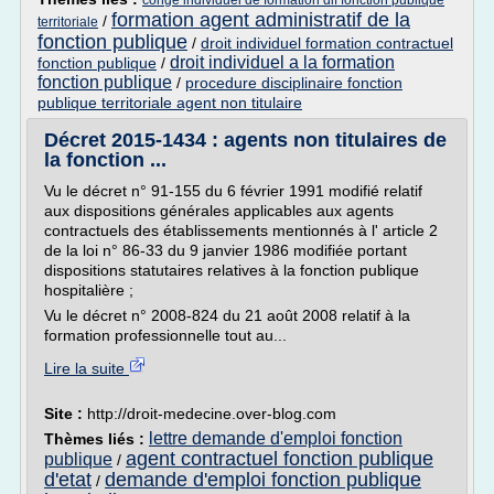
conge individuel de formation dif fonction publique
formation agent administratif de la
/
territoriale
fonction publique
/
droit individuel formation contractuel
droit individuel a la formation
fonction publique
/
fonction publique
/
procedure disciplinaire fonction
publique territoriale agent non titulaire
Décret 2015-1434 : agents non titulaires de
la fonction ...
Vu le décret n° 91-155 du 6 février 1991 modifié relatif
aux dispositions générales applicables aux agents
contractuels des établissements mentionnés à l' article 2
de la loi n° 86-33 du 9 janvier 1986 modifiée portant
dispositions statutaires relatives à la fonction publique
hospitalière ;
Vu le décret n° 2008-824 du 21 août 2008 relatif à la
formation professionnelle tout au...
Lire la suite
Site :
http://droit-medecine.over-blog.com
lettre demande d'emploi fonction
Thèmes liés :
agent contractuel fonction publique
publique
/
d'etat
demande d'emploi fonction publique
/