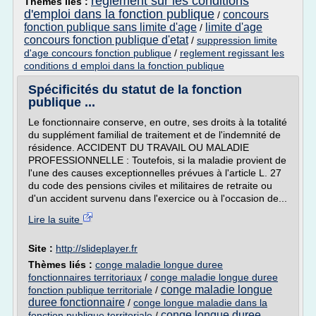
reglement sur les conditions
Thèmes liés :
d'emploi dans la fonction publique
concours
/
fonction publique sans limite d'age
limite d'age
/
concours fonction publique d'etat
/
suppression limite
d'age concours fonction publique
/
reglement regissant les
conditions d emploi dans la fonction publique
Spécificités du statut de la fonction
publique ...
Le fonctionnaire conserve, en outre, ses droits à la totalité
du supplément familial de traitement et de l'indemnité de
résidence. ACCIDENT DU TRAVAIL OU MALADIE
PROFESSIONNELLE : Toutefois, si la maladie provient de
l'une des causes exceptionnelles prévues à l'article L. 27
du code des pensions civiles et militaires de retraite ou
d'un accident survenu dans l'exercice ou à l'occasion de...
Lire la suite
Site :
http://slideplayer.fr
Thèmes liés :
conge maladie longue duree
fonctionnaires territoriaux
/
conge maladie longue duree
conge maladie longue
fonction publique territoriale
/
duree fonctionnaire
/
conge longue maladie dans la
conge longue duree
fonction publique territoriale
/