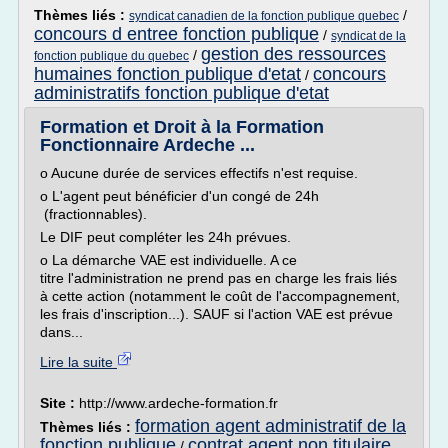
Thèmes liés :
/
syndicat canadien de la fonction publique quebec
concours d entree fonction publique
/
syndicat de la
gestion des ressources
/
fonction publique du quebec
humaines fonction publique d'etat
concours
/
administratifs fonction publique d'etat
Formation et Droit à la Formation
Fonctionnaire Ardeche ...
o Aucune durée de services effectifs n'est requise.
o L'agent peut bénéficier d'un congé de 24h
(fractionnables).
Le DIF peut compléter les 24h prévues.
o La démarche VAE est individuelle. A ce
titre l'administration ne prend pas en charge les frais liés
à cette action (notamment le coût de l'accompagnement,
les frais d'inscription...). SAUF si l'action VAE est prévue
dans...
Lire la suite
Site :
http://www.ardeche-formation.fr
formation agent administratif de la
Thèmes liés :
fonction publique
contrat agent non titulaire
/