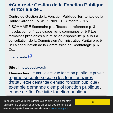
⭐Centre de Gestion de la Fonction Publique
Territoriale de ...
Centre de Gestion de la Fonction Publique Territoriale de la
Haute-Garonne LA DISPONIBILITÉ Octobre 2015
2 SOMMAIRE Sommaire p. 1 Textes de référence p. 3
Introduction p. 4 Les dispositions communes p. 5 I/ Les
formalités préalables à la mise en disponibilité p. 5 A/ La
consultation de la Commission Administrative Paritaire p. 5
B/ La consultation de la Commission de Déontologie p. 6
C/...
Lire la suite
Site :
http://docplayer.fr
cumul d'activite fonction publique prive
Thèmes liés :
/
regime securite sociale des fonctionnaires
d'etat
lettre demande d'emploi fonction publique
/
/
exemple demande d'emploi fonction publique
/
conge de fin d'activite fonction publique
CDG 40 - La période de stage et la
En poursuivant votre navigation sur ce site, vous acceptez
X
titularisation
l'utilisation de cookies pour vous proposer des contenus et
services adaptés à vos centres d'intérêts.
En savoir plus
Le stage et la titularisation