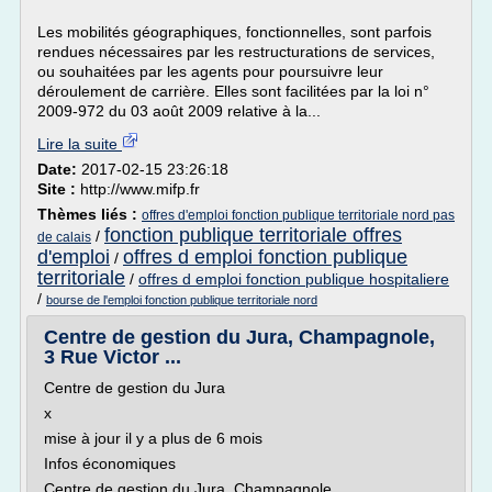
Les mobilités géographiques, fonctionnelles, sont parfois
rendues nécessaires par les restructurations de services,
ou souhaitées par les agents pour poursuivre leur
déroulement de carrière. Elles sont facilitées par la loi n°
2009-972 du 03 août 2009 relative à la...
Lire la suite
Date:
2017-02-15 23:26:18
Site :
http://www.mifp.fr
Thèmes liés :
offres d'emploi fonction publique territoriale nord pas
fonction publique territoriale offres
/
de calais
d'emploi
offres d emploi fonction publique
/
territoriale
/
offres d emploi fonction publique hospitaliere
/
bourse de l'emploi fonction publique territoriale nord
Centre de gestion du Jura, Champagnole,
3 Rue Victor ...
Centre de gestion du Jura
x
mise à jour il y a plus de 6 mois
Infos économiques
Centre de gestion du Jura, Champagnole