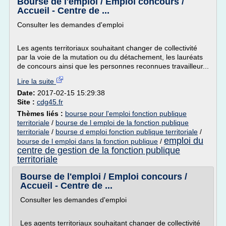
Bourse de l'emploi / Emploi concours /
Accueil - Centre de ...
Consulter les demandes d'emploi
Les agents territoriaux souhaitant changer de collectivité
par la voie de la mutation ou du détachement, les lauréats
de concours ainsi que les personnes reconnues travailleur...
Lire la suite
Date:
2017-02-15 15:29:38
Site :
cdg45.fr
Thèmes liés :
bourse pour l'emploi fonction publique
territoriale
/
bourse de l emploi de la fonction publique
territoriale
/
bourse d emploi fonction publique territoriale
/
emploi du
bourse de l emploi dans la fonction publique
/
centre de gestion de la fonction publique
territoriale
Bourse de l'emploi / Emploi concours /
Accueil - Centre de ...
Consulter les demandes d'emploi
Les agents territoriaux souhaitant changer de collectivité