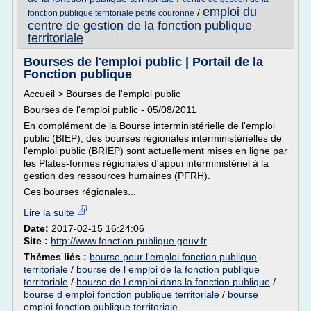
emploi du
/
fonction publique territoriale petite couronne
centre de gestion de la fonction publique
territoriale
Bourses de l'emploi public | Portail de la
Fonction publique
Accueil > Bourses de l'emploi public
Bourses de l'emploi public - 05/08/2011
En complément de la Bourse interministérielle de l'emploi
public (BIEP), des bourses régionales interministérielles de
l'emploi public (BRIEP) sont actuellement mises en ligne par
les Plates-formes régionales d'appui interministériel à la
gestion des ressources humaines (PFRH).
Ces bourses régionales...
Lire la suite
Date:
2017-02-15 16:24:06
Site :
http://www.fonction-publique.gouv.fr
Thèmes liés :
bourse pour l'emploi fonction publique
territoriale
/
bourse de l emploi de la fonction publique
territoriale
/
bourse de l emploi dans la fonction publique
/
bourse d emploi fonction publique territoriale
/
bourse
emploi fonction publique territoriale