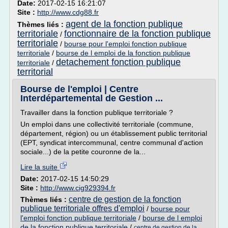
Date:
2017-02-15 16:21:07
Site :
http://www.cdg88.fr
agent de la fonction publique
Thèmes liés :
territoriale
fonctionnaire de la fonction publique
/
territoriale
/
bourse pour l'emploi fonction publique
territoriale
/
bourse de l emploi de la fonction publique
detachement fonction publique
territoriale
/
territorial
Bourse de l'emploi | Centre
Interdépartemental de Gestion ...
Travailler dans la fonction publique territoriale ?
Un emploi dans une collectivité territoriale (commune,
département, région) ou un établissement public territorial
(EPT, syndicat intercommunal, centre communal d'action
sociale...) de la petite couronne de la...
Lire la suite
Date:
2017-02-15 14:50:29
Site :
http://www.cig929394.fr
centre de gestion de la fonction
Thèmes liés :
publique territoriale offres d'emploi
/
bourse pour
l'emploi fonction publique territoriale
/
bourse de l emploi
de la fonction publique territoriale
/
centre de gestion de la