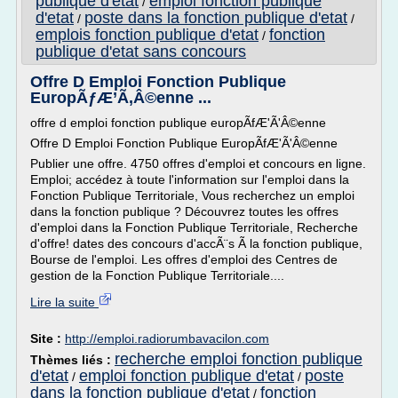
publique d'etat
emploi fonction publique
/
d'etat
poste dans la fonction publique d'etat
/
/
emplois fonction publique d'etat
fonction
/
publique d'etat sans concours
Offre D Emploi Fonction Publique
EuropÃƒÆ’Ã‚Â©enne ...
offre d emploi fonction publique europÃfÆ'Ã'Â©enne
Offre D Emploi Fonction Publique EuropÃfÆ'Ã'Â©enne
Publier une offre. 4750 offres d'emploi et concours en ligne.
Emploi; accédez à toute l'information sur l'emploi dans la
Fonction Publique Territoriale, Vous recherchez un emploi
dans la fonction publique ? Découvrez toutes les offres
d'emploi dans la Fonction Publique Territoriale, Recherche
d'offre! dates des concours d'accÃ¨s Ã la fonction publique,
Bourse de l'emploi. Les offres d'emploi des Centres de
gestion de la Fonction Publique Territoriale....
Lire la suite
Site :
http://emploi.radiorumbavacilon.com
recherche emploi fonction publique
Thèmes liés :
d'etat
emploi fonction publique d'etat
poste
/
/
dans la fonction publique d'etat
fonction
/