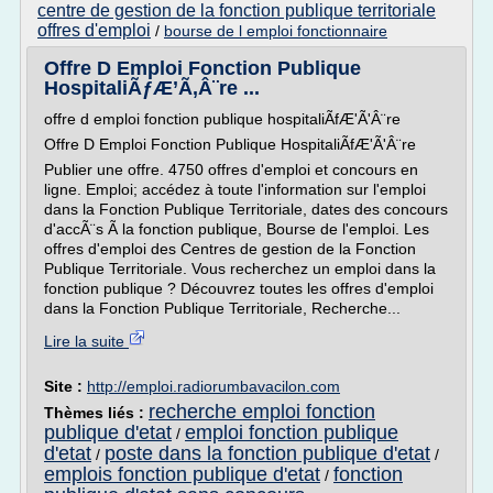
centre de gestion de la fonction publique territoriale
offres d'emploi
/
bourse de l emploi fonctionnaire
Offre D Emploi Fonction Publique
HospitaliÃƒÆ’Ã‚Â¨re ...
offre d emploi fonction publique hospitaliÃfÆ'Ã'Â¨re
Offre D Emploi Fonction Publique HospitaliÃfÆ'Ã'Â¨re
Publier une offre. 4750 offres d'emploi et concours en
ligne. Emploi; accédez à toute l'information sur l'emploi
dans la Fonction Publique Territoriale, dates des concours
d'accÃ¨s Ã la fonction publique, Bourse de l'emploi. Les
offres d'emploi des Centres de gestion de la Fonction
Publique Territoriale. Vous recherchez un emploi dans la
fonction publique ? Découvrez toutes les offres d'emploi
dans la Fonction Publique Territoriale, Recherche...
Lire la suite
Site :
http://emploi.radiorumbavacilon.com
recherche emploi fonction
Thèmes liés :
publique d'etat
emploi fonction publique
/
d'etat
poste dans la fonction publique d'etat
/
/
emplois fonction publique d'etat
fonction
/