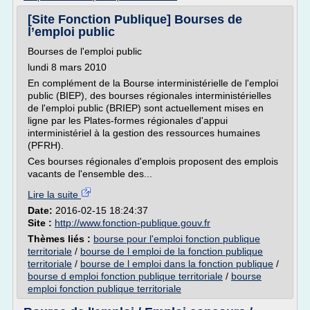
[Site Fonction Publique] Bourses de
l’emploi public
Bourses de l'emploi public
lundi 8 mars 2010
En complément de la Bourse interministérielle de l'emploi
public (BIEP), des bourses régionales interministérielles
de l'emploi public (BRIEP) sont actuellement mises en
ligne par les Plates-formes régionales d'appui
interministériel à la gestion des ressources humaines
(PFRH).
Ces bourses régionales d'emplois proposent des emplois
vacants de l'ensemble des...
Lire la suite
Date:
2016-02-15 18:24:37
Site :
http://www.fonction-publique.gouv.fr
Thèmes liés :
bourse pour l'emploi fonction publique
territoriale
/
bourse de l emploi de la fonction publique
territoriale
/
bourse de l emploi dans la fonction publique
/
bourse d emploi fonction publique territoriale
/
bourse
emploi fonction publique territoriale