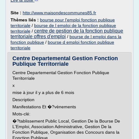
Lire la suite
Site :
http://www.maisondescommunes85.fr
Thèmes liés :
bourse pour l'emploi fonction publique
territoriale
/
bourse de l emploi de la fonction publique
centre de gestion de la fonction publique
territoriale
/
territoriale offres d'emploi
/
bourse de l emploi dans la
fonction publique
/
bourse d emploi fonction publique
territoriale
Centre Departemental Gestion Fonction
Publique Territorriale
Centre Departemental Gestion Fonction Publique
Territorriale
x
mise à jour il y a plus de 6 mois
Description
Manifestations Et �?vènements
Mots-clé:
�?tablissement Public Local, Gestion De la Bourse De
L'Emploi, Association Administrative, Gestion De la
Fonction Publique, Organisation des Concours dans la
Fonction Publique