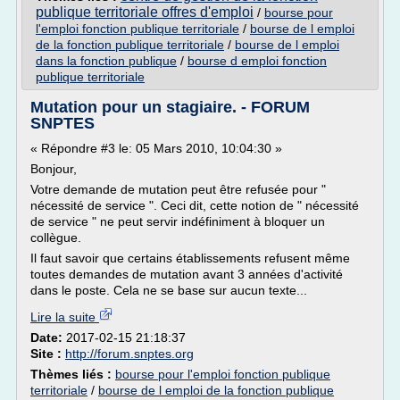
publique territoriale offres d'emploi
/
bourse pour
l'emploi fonction publique territoriale
/
bourse de l emploi
de la fonction publique territoriale
/
bourse de l emploi
dans la fonction publique
/
bourse d emploi fonction
publique territoriale
Mutation pour un stagiaire. - FORUM
SNPTES
« Répondre #3 le: 05 Mars 2010, 10:04:30 »
Bonjour,
Votre demande de mutation peut être refusée pour "
nécessité de service ". Ceci dit, cette notion de " nécessité
de service " ne peut servir indéfiniment à bloquer un
collègue.
Il faut savoir que certains établissements refusent même
toutes demandes de mutation avant 3 années d'activité
dans le poste. Cela ne se base sur aucun texte...
Lire la suite
Date:
2017-02-15 21:18:37
Site :
http://forum.snptes.org
Thèmes liés :
bourse pour l'emploi fonction publique
territoriale
/
bourse de l emploi de la fonction publique