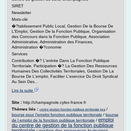
SIRET
Newsletter
Mots-clé:
�?tablissement Public Local, Gestion De la Bourse De
L'Emploi, Gestion De la Fonction Publique, Organisation
des Concours dans la Fonction Publique, Association
Administrative, Administration des Finances,
Administration �?conomie
Services
Contribution �? L'entrée Dans La Fonction Publique
Territoriale, Participation �? La Gestion Des Ressources
Humaines Des Collectivités Territoriales, Gestion De La
Bourse De L'emploi, Faciliter L'exercice Du Droit Syndical
Au Sein Des...
Lire la suite
Site :
http://champagnole.cylex-france.fr
Thèmes liés :
/
centre gestion fonction publique territoriale jura
bourse pour l'emploi fonction publique territoriale
/
bourse
emploi
de l emploi de la fonction publique territoriale
/
du centre de gestion de la fonction publique
territoriale
gestion des ressources humaines