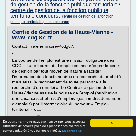
de gestion de la fonction publique territoriale
/
centre de gestion de la fonction publique
territoriale concours
/
centre de gestion de la fonction
publique territoriale petite couronne
Centre de Gestion de la Haute-Vienne -
www. cdg 87 .fr
Contact : valerie.maure@cdg87.fr
-
La bourse de l'emploi est une mission obligatoire des
CDG : « une bourse de l'emploi est assurée par le centre
de gestion par tout moyen de nature à faciliter
l'information des fonctionnaires en recherche de mobilité
mais aussi le recrutement de toute personne à la
recherche d'un emploi ». Le Centre de gestion de la
Haute-Vienne assure la bourse de l'emploi (publication
des vacances et offres d'emplois, gestion des demandes
d'emplois) par l'intermédiaire du serveur « Emploi-
territorial » et...
Lire la suite
En poursuivant votre navigation sur ce site, vous acceptez
X
Date:
2017-02-15 21:05:39
l'utilisation de cookies pour vous proposer des contenus et
services adaptés à vos centres d'intérêts.
Site :
http://www.cdg87.fr
En savoir plus