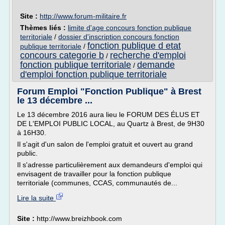
Site :
http://www.forum-militaire.fr
Thèmes liés :
limite d'age concours fonction publique
territoriale
/
dossier d'inscription concours fonction
fonction publique d etat
publique territoriale
/
concours categorie b
recherche d'emploi
/
fonction publique territoriale
demande
/
d'emploi fonction publique territoriale
Forum Emploi "Fonction Publique" à Brest
le 13 décembre ...
Le 13 décembre 2016 aura lieu le FORUM DES ÉLUS ET
DE L'EMPLOI PUBLIC LOCAL, au Quartz à Brest, de 9H30
à 16H30.
Il s'agit d'un salon de l'emploi gratuit et ouvert au grand
public.
Il s'adresse particulièrement aux demandeurs d'emploi qui
envisagent de travailler pour la fonction publique
territoriale (communes, CCAS, communautés de...
Lire la suite
Site :
http://www.breizhbook.com