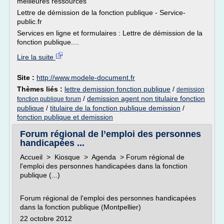
meilleures ressources
Lettre de démission de la fonction publique - Service-
public.fr
Services en ligne et formulaires : Lettre de démission de la
fonction publique....
Lire la suite
Site :
http://www.modele-document.fr
Thèmes liés :
lettre demission fonction publique
/
demission
/
demission agent non titulaire fonction
fonction publique forum
publique
/
titulaire de la fonction publique demission
/
fonction publique et demission
Forum régional de l’emploi des personnes
handicapées ...
Accueil > Kiosque > Agenda > Forum régional de
l'emploi des personnes handicapées dans la fonction
publique (...)
Forum régional de l'emploi des personnes handicapées
dans la fonction publique (Montpellier)
22 octobre 2012