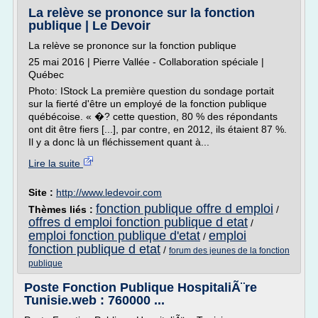
La relève se prononce sur la fonction
publique | Le Devoir
La relève se prononce sur la fonction publique
25 mai 2016 | Pierre Vallée - Collaboration spéciale |
Québec
Photo: IStock La première question du sondage portait
sur la fierté d'être un employé de la fonction publique
québécoise. « �? cette question, 80 % des répondants
ont dit être fiers [...], par contre, en 2012, ils étaient 87 %.
Il y a donc là un fléchissement quant à...
Lire la suite
Site :
http://www.ledevoir.com
fonction publique offre d emploi
Thèmes liés :
/
offres d emploi fonction publique d etat
/
emploi fonction publique d'etat
emploi
/
fonction publique d etat
/
forum des jeunes de la fonction
publique
Poste Fonction Publique HospitaliÃ¨re
Tunisie.web : 760000 ...