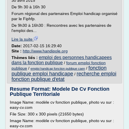
30 avril 2015
De 9h 30 à 16h 30
Forum régional des partenaires Emploi handicap organisé
par le Fiphfp.
De 9h30 à 16h30 : Rencontres avec les partenaires de
l'emploi des...
Lire la suite
Date:
2017-02-15 16:29:40
Site :
http://www.handipole.org
emploi des personnes handicapees
Thèmes liés :
dans la fonction publique
/
forum emploi fonction
fonction
publique
/
/
emploi handicap fonction publique caen
publique emploi handicape
recherche emploi
/
fonction publique d'etat
Resume Format: Modele De Cv Fonction
Publique Territoriale
Image Name: modèle cv fonction publique, photo vu sur :
easy-cv.com
File Size: 300 x 300 pixels (21650 bytes)
Image Name: modèle cv fonction publique, photo vu sur :
easy-cv.com