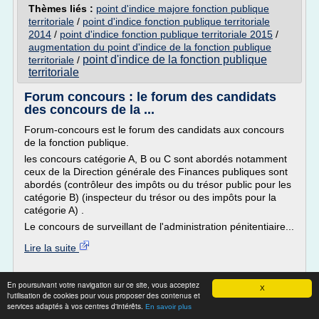
Thèmes liés :
point d'indice majore fonction publique
territoriale
/
point d'indice fonction publique territoriale
2014
/
point d'indice fonction publique territoriale 2015
/
augmentation du point d'indice de la fonction publique
point d'indice de la fonction publique
territoriale
/
territoriale
Forum concours : le forum des candidats
des concours de la ...
Forum-concours est le forum des candidats aux concours
de la fonction publique.
les concours catégorie A, B ou C sont abordés notamment
ceux de la Direction générale des Finances publiques sont
abordés (contrôleur des impôts ou du trésor public pour les
catégorie B) (inspecteur du trésor ou des impôts pour la
catégorie A) .
Le concours de surveillant de l'administration pénitentiaire...
Lire la suite
Site :
http://www.webrankinfo.com
En poursuivant votre navigation sur ce site, vous acceptez
X
Thèmes liés :
forum des candidats aux concours de la fonction
l'utilisation de cookies pour vous proposer des contenus et
concours fonction publique categorie b
services adaptés à vos centres d'intérêts.
/
En savoir plus
publique