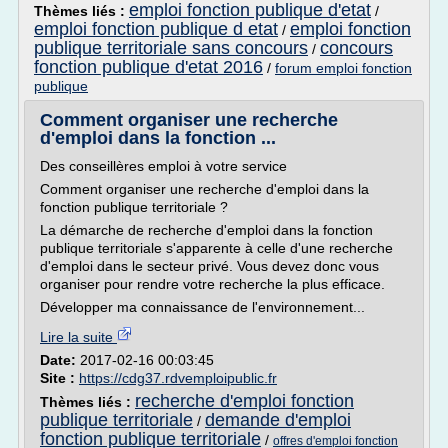
emploi fonction publique d'etat
Thèmes liés :
/
emploi fonction publique d etat
emploi fonction
/
publique territoriale sans concours
concours
/
fonction publique d'etat 2016
/
forum emploi fonction
publique
Comment organiser une recherche
d'emploi dans la fonction ...
Des conseillères emploi à votre service
Comment organiser une recherche d'emploi dans la
fonction publique territoriale ?
La démarche de recherche d'emploi dans la fonction
publique territoriale s'apparente à celle d'une recherche
d'emploi dans le secteur privé. Vous devez donc vous
organiser pour rendre votre recherche la plus efficace.
Développer ma connaissance de l'environnement...
Lire la suite
Date:
2017-02-16 00:03:45
Site :
https://cdg37.rdvemploipublic.fr
recherche d'emploi fonction
Thèmes liés :
publique territoriale
demande d'emploi
/
fonction publique territoriale
/
offres d'emploi fonction