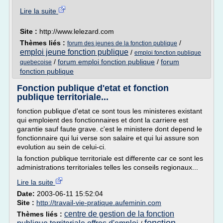
Lire la suite
Site :
http://www.lelezard.com
Thèmes liés :
/
forum des jeunes de la fonction publique
emploi jeune fonction publique
/
emploi fonction publique
/
forum emploi fonction publique
/
forum
quebecoise
fonction publique
Fonction publique d'etat et fonction
publique territoriale...
fonction publique d'etat ce sont tous les ministeres existant
qui emploient des fonctionnaires et dont la carriere est
garantie sauf faute grave. c'est le ministere dont depend le
fonctionnaire qui lui verse son salaire et qui lui assure son
evolution au sein de celui-ci.
la fonction publique territoriale est differente car ce sont les
administrations territoriales telles les conseils regionaux...
Lire la suite
Date:
2003-06-11 15:52:04
Site :
http://travail-vie-pratique.aufeminin.com
centre de gestion de la fonction
Thèmes liés :