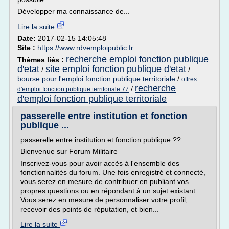
Développer ma connaissance de...
Lire la suite
Date:
2017-02-15 14:05:48
Site :
https://www.rdvemploipublic.fr
recherche emploi fonction publique
Thèmes liés :
d'etat
site emploi fonction publique d'etat
/
/
bourse pour l'emploi fonction publique territoriale
/
offres
recherche
/
d'emploi fonction publique territoriale 77
d'emploi fonction publique territoriale
passerelle entre institution et fonction
publique ...
passerelle entre institution et fonction publique ??
Bienvenue sur Forum Militaire
Inscrivez-vous pour avoir accès à l'ensemble des
fonctionnalités du forum. Une fois enregistré et connecté,
vous serez en mesure de contribuer en publiant vos
propres questions ou en répondant à un sujet existant.
Vous serez en mesure de personnaliser votre profil,
recevoir des points de réputation, et bien...
Lire la suite