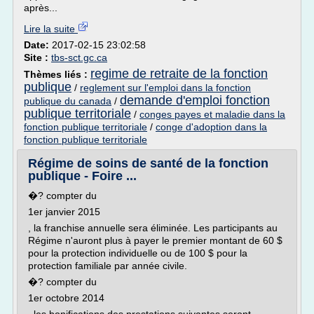
après...
Lire la suite
Date:
2017-02-15 23:02:58
Site :
tbs-sct.gc.ca
regime de retraite de la fonction
Thèmes liés :
publique
/
reglement sur l'emploi dans la fonction
demande d'emploi fonction
publique du canada
/
publique territoriale
/
conges payes et maladie dans la
fonction publique territoriale
/
conge d'adoption dans la
fonction publique territoriale
Régime de soins de santé de la fonction
publique - Foire ...
�? compter du
1er janvier 2015
, la franchise annuelle sera éliminée. Les participants au
Régime n'auront plus à payer le premier montant de 60 $
pour la protection individuelle ou de 100 $ pour la
protection familiale par année civile.
�? compter du
1er octobre 2014