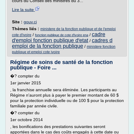
cours du Conseil des ministres du 3...
Lire la suite
Site :
gouv.ci
Thèmes liés :
ministere de la fonction publique et de l'emploi
cadre
/
/
cote d'ivoire
fonction publique de cote d'ivoire ena
d'emploi fonction publique d'etat
cadres d
/
emploi de la fonction publique
/
ministere fonction
publique et emploi cote ivoire
Régime de soins de santé de la fonction
publique - Foire ...
�? compter du
1er janvier 2015
, la franchise annuelle sera éliminée. Les participants au
Régime n'auront plus à payer le premier montant de 60 $
pour la protection individuelle ou de 100 $ pour la protection
familiale par année civile.
�? compter du
1er octobre 2014
, les bonifications des prestations suivantes seront
apportées dans le cas des coûts engagés à cette date ou