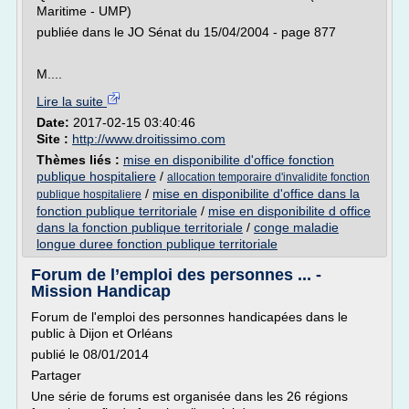
Maritime - UMP)
publiée dans le JO Sénat du 15/04/2004 - page 877
M....
Lire la suite
Date:
2017-02-15 03:40:46
Site :
http://www.droitissimo.com
Thèmes liés :
mise en disponibilite d'office fonction
publique hospitaliere
/
allocation temporaire d'invalidite fonction
/
mise en disponibilite d'office dans la
publique hospitaliere
fonction publique territoriale
/
mise en disponibilite d office
dans la fonction publique territoriale
/
conge maladie
longue duree fonction publique territoriale
Forum de l’emploi des personnes ... -
Mission Handicap
Forum de l'emploi des personnes handicapées dans le
public à Dijon et Orléans
publié le 08/01/2014
Partager
Une série de forums est organisée dans les 26 régions