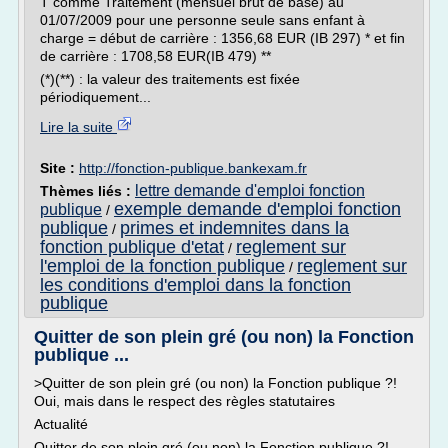
T comme Traitement (mensuel brut de base) au
01/07/2009 pour une personne seule sans enfant à
charge = début de carrière : 1356,68 EUR (IB 297) * et fin
de carrière : 1708,58 EUR(IB 479) **
(*)(**) : la valeur des traitements est fixée
périodiquement...
Lire la suite
Site :
http://fonction-publique.bankexam.fr
lettre demande d'emploi fonction
Thèmes liés :
exemple demande d'emploi fonction
publique
/
publique
primes et indemnites dans la
/
fonction publique d'etat
reglement sur
/
l'emploi de la fonction publique
reglement sur
/
les conditions d'emploi dans la fonction
publique
Quitter de son plein gré (ou non) la Fonction
publique ...
>Quitter de son plein gré (ou non) la Fonction publique ?!
Oui, mais dans le respect des règles statutaires
Actualité
Quitter de son plein gré (ou non) la Fonction publique ?!