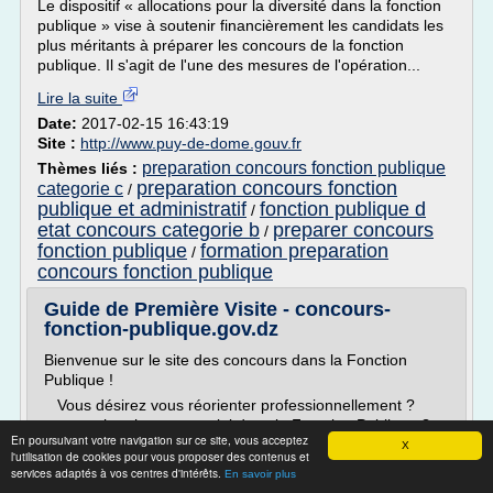
Le dispositif « allocations pour la diversité dans la fonction
publique » vise à soutenir financièrement les candidats les
plus méritants à préparer les concours de la fonction
publique. Il s'agit de l'une des mesures de l'opération...
Lire la suite
Date:
2017-02-15 16:43:19
Site :
http://www.puy-de-dome.gouv.fr
preparation concours fonction publique
Thèmes liés :
preparation concours fonction
categorie c
/
publique et administratif
fonction publique d
/
etat concours categorie b
preparer concours
/
fonction publique
formation preparation
/
concours fonction publique
Guide de Première Visite - concours-
fonction-publique.gov.dz
Bienvenue sur le site des concours dans la Fonction
Publique !
Vous désirez vous réorienter professionnellement ?
vous recherchez un emploi dans la Fonction Publique ?
En poursuivant votre navigation sur ce site, vous acceptez
X
Ce site vous sert de guide pour trouver le ou les
l'utilisation de cookies pour vous proposer des contenus et
concours qui vous correspondent le mieux.
services adaptés à vos centres d'intérêts.
En savoir plus