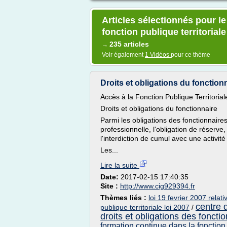
Articles sélectionnés pour l
fonction publique territoriale
235 articles
→
Voir également
1 Vidéos
pour ce thème
Droits et obligations du fonctionna
Accès à la Fonction Publique Territoriale
Droits et obligations du fonctionnaire
Parmi les obligations des fonctionnaires 
professionnelle, l'obligation de réserve,
l'interdiction de cumul avec une activité 
Les...
Lire la suite
Date:
2017-02-15 17:40:35
Site :
http://www.cig929394.fr
Thèmes liés :
loi 19 fevrier 2007 relati
centre d
publique territoriale loi 2007
/
droits et obligations des fonctio
formation continue dans la fonction 