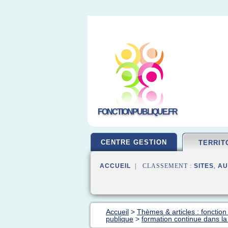
FONCTIONPUBLIQUE.FR
CENTRE GESTION
TERRIT
ACCUEIL
| CLASSEMENT :
SITES
,
AU
Accueil
>
Thèmes & articles : fonction 
publique
>
formation continue dans la 