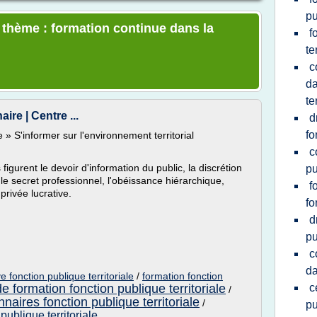
pu
e thème : formation continue dans la
f
te
c
da
te
ire | Centre ...
d
fo
 » S'informer sur l'environnement territorial
c
figurent le devoir d'information du public, la discrétion
pu
 le secret professionnel, l'obéissance hiérarchique,
f
privée lucrative.
fo
d
pu
c
da
ve fonction publique territoriale
/
formation fonction
e formation fonction publique territoriale
c
/
nnaires fonction publique territoriale
/
pu
publique territoriale