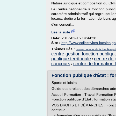
Nature juridique et composition du CN
Le Centre national de la fonction publiq
caractère administratif qui regroupe l'e
locaux, dédié à la formation de leurs ag
d'un conseil...
Lire la suite
Date:
2017-02-15 14:44:28
Site :
http://www.collectivites-locales.go
Thèmes liés :
centre national de la fonction pub
centre gestion fonction publique 
publique territoriale
centre de g
/
concours
centre de formation f
/
Fonction publique d'État : for
Sports et loisirs
Guide des droits et des démarches admi
Accueil Formation - Travail Formation 
Fonction publique d'État : formation sta
VOS DROITS ET DÉMARCHES : Fonction p
continue
La formation d'un agent public de l'Ét