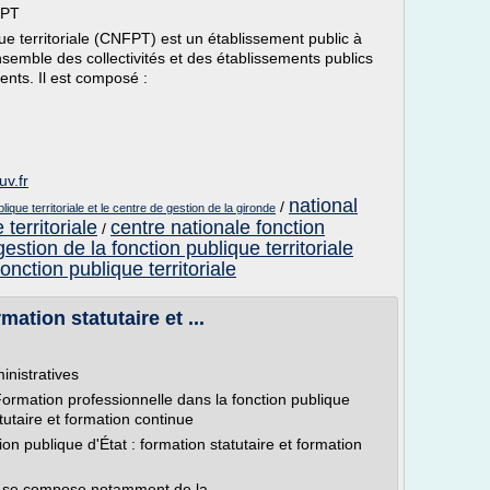
FPT
ue territoriale (CNFPT) est un établissement public à
nsemble des collectivités et des établissements publics
ents. Il est composé :
uv.fr
national
/
lique territoriale et le centre de gestion de la gironde
territoriale
centre nationale fonction
/
estion de la fonction publique territoriale
onction publique territoriale
mation statutaire et ...
nistratives
Formation professionnelle dans la fonction publique
tutaire et formation continue
ublique d'État : formation statutaire et formation
at se compose notamment de la...