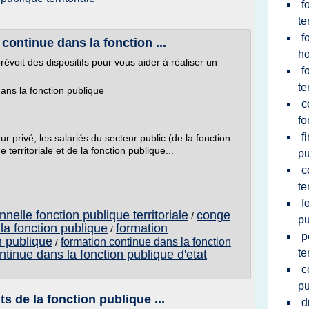
f
te
f
continue dans la fonction ...
ho
évoit des dispositifs pour vous aider à réaliser un
f
te
ans la fonction publique
c
fo
f
r privé, les salariés du secteur public (de la fonction
 territoriale et de la fonction publique...
pu
c
te
f
nelle fonction publique territoriale
conge
/
pu
la fonction publique
formation
/
p
n publique
formation continue dans la fonction
/
te
ntinue dans la fonction publique d'etat
c
pu
 de la fonction publique ...
d