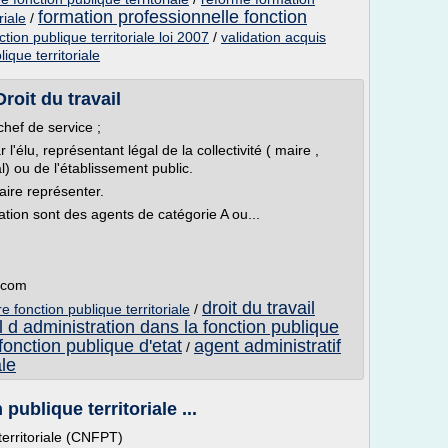
formation professionnelle fonction
riale
/
tion publique territoriale loi 2007
/
validation acquis
ique territoriale
roit du travail
chef de service ;
r l'élu, représentant légal de la collectivité ( maire ,
l) ou de l'établissement public.
ire représenter.
ation sont des agents de catégorie A ou...
s.com
droit du travail
e fonction publique territoriale
/
l d administration dans la fonction publique
fonction publique d'etat
agent administratif
/
ale
publique territoriale ...
territoriale (CNFPT)