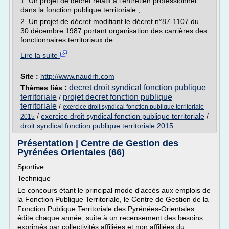
1. Un projet de décret relatif à l'entretien professionnel
dans la fonction publique territoriale ;
2. Un projet de décret modifiant le décret n°87-1107 du
30 décembre 1987 portant organisation des carrières des
fonctionnaires territoriaux de...
Lire la suite
Site :
http://www.naudrh.com
decret droit syndical fonction publique
Thèmes liés :
territoriale
projet decret fonction publique
/
territoriale
/
exercice droit syndical fonction publique territoriale
/
exercice droit syndical fonction publique territoriale
/
2015
droit syndical fonction publique territoriale 2015
Présentation | Centre de Gestion des
Pyrénées Orientales (66)
Sportive
Technique
Le concours étant le principal mode d'accès aux emplois de
la Fonction Publique Territoriale, le Centre de Gestion de la
Fonction Publique Territoriale des Pyrénées-Orientales
édite chaque année, suite à un recensement des besoins
exprimés par collectivités affiliées et non affiliées du