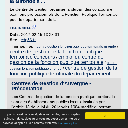
la Gironde a ...
Le Centre de Gestion organise la plupart des concours et
examens professionnels de la Fonction Publique Territoriale
pour le département de la...
Lire la suite
Date:
2017-02-15 13:28:31
Site :
cdg33.fr
Thèmes liés :
/
centre gestion fonction publique territoriale gironde
centre de gestion de la fonction publique
territoriale concours
emploi du centre de
/
gestion de la fonction publique territoriale
/
centre
centre de gestion de la
/
gestion fonction publique gironde
fonction publique territoriale du departement
Centres de Gestion d'Auvergne -
Présentation
Les Centres de gestion de la fonction publique territoriale
sont des établissements publics locaux institués par
l'article 13 de la loi du 26 janvier 1984 modifiée, portant
dispositions statutaires relatives à la fonction publique
En poursuivant votre navigation sur ce site, vous acceptez
X
territoriale. Aux côtés du conseil supérieur de la fonction
l'utilisation de cookies pour vous proposer des contenus et
publique territoriale (CSFPT), du Centre national de la
services adaptés à vos centres d'intérêts.
En savoir plus
fonction publique territoriale...