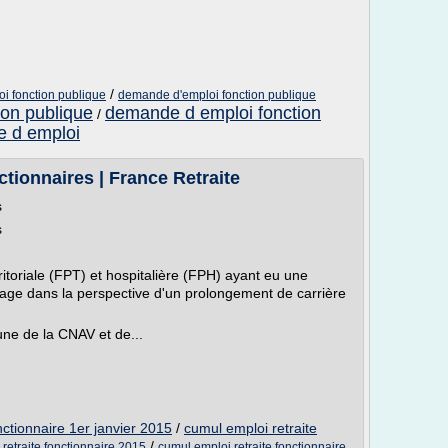
/
i fonction publique
demande d'emploi fonction publique
ion publique
demande d emploi fonction
/
re d emploi
tionnaires | France Retraite
s
s
rritoriale (FPT) et hospitalière (FPH) ayant eu une
ntage dans la perspective d'un prolongement de carrière
ne de la CNAV et de...
nctionnaire 1er janvier 2015
/
cumul emploi retraite
/
retraite fonctionnaire 2015
cumul emploi retraite fonctionnaire