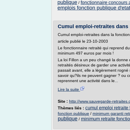
publique
fonctionnaire concours a
/
emplois fonction publique d'eta
Cumul emploi-retraites dans l
Cumul emploi-retraites dans la fonctio
article publié le 23-10-2003
Le fonctionnaire retraité qui reprend d
minimum 497 euros par mois !
La loi Fillon a un peu changé la donne 
retraités désireux de garder une activit
passait avant, elle a légèrement rogné s
savoir qu?ils ne peuvent gagner ? ou cu
reprennent une activité dans le...
Lire la suite
Site :
http://www.sauvegarde-retraites.
cumul emploi retraite
Thèmes liés :
fonction publique
/
minimum garanti retr
publique
minimum retraite foncti
/