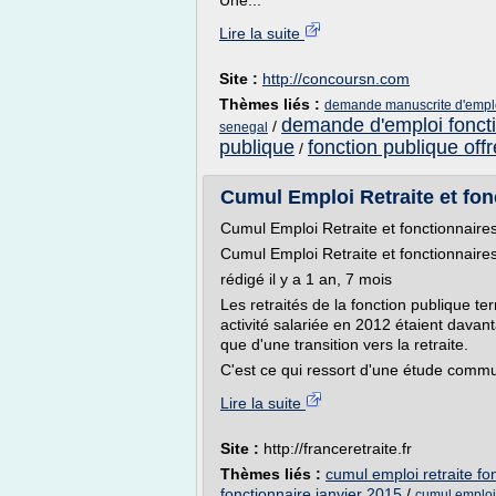
Une...
Lire la suite
Site :
http://concoursn.com
Thèmes liés :
demande manuscrite d'emplo
demande d'emploi fonct
/
senegal
publique
fonction publique off
/
Cumul Emploi Retraite et fonc
Cumul Emploi Retraite et fonctionnaire
Cumul Emploi Retraite et fonctionnaire
rédigé il y a 1 an, 7 mois
Les retraités de la fonction publique te
activité salariée en 2012 étaient dava
que d'une transition vers la retraite.
C'est ce qui ressort d'une étude commu
Lire la suite
Site :
http://franceretraite.fr
Thèmes liés :
cumul emploi retraite fo
fonctionnaire janvier 2015
/
cumul emploi 