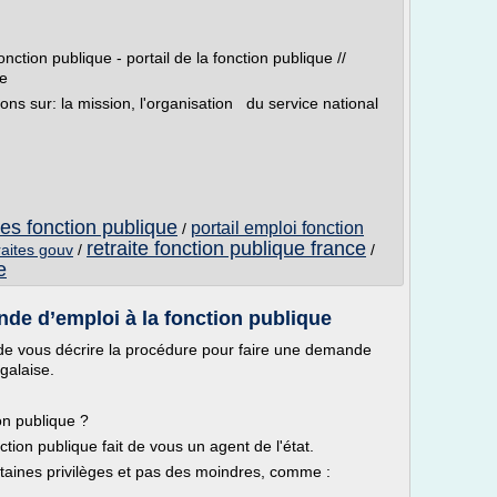
onction publique - portail de la fonction publique //
le
ons sur: la mission, l'organisation du service national
res fonction publique
portail emploi fonction
/
retraite fonction publique france
raites gouv
/
/
e
e d’emploi à la fonction publique
e de vous décrire la procédure pour faire une demande
galaise.
on publique ?
ction publique fait de vous un agent de l'état.
ertaines privilèges et pas des moindres, comme :