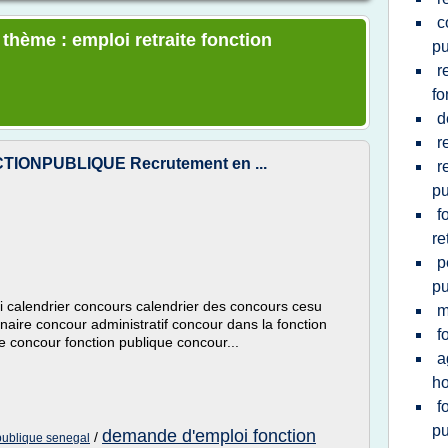
c
 thème : emploi retraite fonction
pu
r
fo
d
r
NCTIONPUBLIQUE Recrutement en ...
r
pu
f
re
p
pu
oi calendrier concours calendrier des concours cesu
m
naire concour administratif concour dans la fonction
f
e concour fonction publique concour...
a
ho
f
pu
demande d'emploi fonction
/
publique senegal