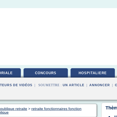
ORIALE
CONCOURS
HOSPITALIERE
TEURS DE VIDÉOS
| SOUMETTRE :
UN ARTICLE
|
ANNONCER
|
Thèm
publique retraite
>
retraite fonctionnaires fonction
blique
r