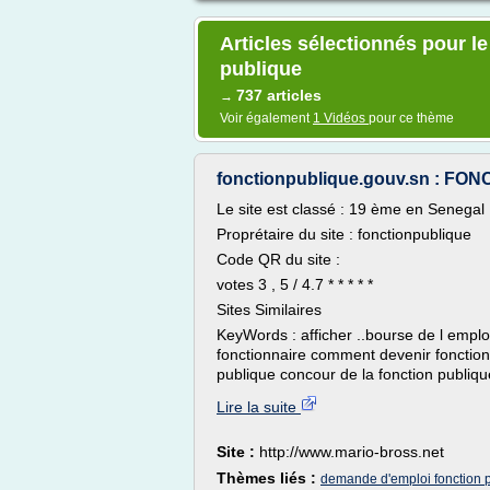
Articles sélectionnés pour le
publique
737 articles
→
Voir également
1 Vidéos
pour ce thème
fonctionpublique.gouv.sn : FO
Le site est classé : 19 ème en Senegal
Proprétaire du site : fonctionpublique
Code QR du site :
votes 3 , 5 / 4.7 * * * * *
Sites Similaires
KeyWords : afficher ..bourse de l empl
fonctionnaire comment devenir fonction
publique concour de la fonction publiqu
Lire la suite
Site :
http://www.mario-bross.net
Thèmes liés :
demande d'emploi fonction 