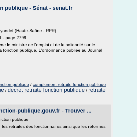
on publique - Sénat - senat.fr
Joyandet (Haute-Saône - RPR)
1 - page 2799
me le ministre de l'emploi et de la solidarité sur le
la fonction publique. L'ordonnance publiée au Journal
onction publique
/
complement retraite fonction publique
ue
decret retraite fonction publique
retraite
/
/
ion-publique.gouv.fr - Trouver ...
onction publique
r les retraites des fonctionnaires ainsi que les réformes