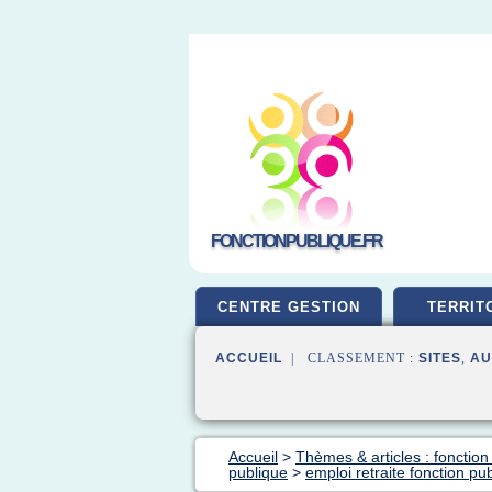
FONCTIONPUBLIQUE.FR
CENTRE GESTION
TERRIT
ACCUEIL
| CLASSEMENT :
SITES
,
AU
Accueil
>
Thèmes & articles : fonction 
publique
>
emploi retraite fonction pu