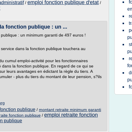
emploi fonction publique d'etat
f
dministratif
/
/
t
em
r
t
a fonction publique : un ...
p
n publique : un minimum garanti de 497 euros !
pu
s
u service dans la fonction publique touchera au
pu
r
du cumul emploi-activité pour les fonctionnaires
fo
é dans la fonction publique. En regard de ce qui se
ur leurs avantages en édictant la règle du tiers. A
d
muler - plus du tiers du montant de leur pension, s?ils
pu
f
org
 fonction publique
/
montant retraite minimum garanti
emploi retraite fonction
aite fonction publique
/
on publique