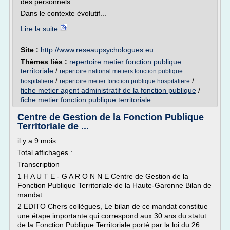
des personnels
Dans le contexte évolutif...
Lire la suite
Site :
http://www.reseaupsychologues.eu
Thèmes liés :
repertoire metier fonction publique
territoriale
/
repertoire national metiers fonction publique
/
/
hospitaliere
repertoire metier fonction publique hospitaliere
fiche metier agent administratif de la fonction publique
/
fiche metier fonction publique territoriale
Centre de Gestion de la Fonction Publique
Territoriale de ...
il y a 9 mois
Total affichages :
Transcription
1 H A U T E - G A R O N N E Centre de Gestion de la
Fonction Publique Territoriale de la Haute-Garonne Bilan de
mandat
2 EDITO Chers collègues, Le bilan de ce mandat constitue
une étape importante qui correspond aux 30 ans du statut
de la Fonction Publique Territoriale porté par la loi du 26