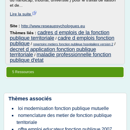
du handicap, tribunal, université.) pour le travail de liaison
et de...
Lire la suite
Site :
http://www.reseaupsychologues.eu
cadres d emplois de la fonction
Thèmes liés :
publique territoriale
cadre d emplois fonction
/
publique
/
/
repertoire metiers fonction publique hospitaliere version 2
decret d application fonction publique
territoriale
maladie professionnelle fonction
/
publique d'etat
5 Ressources
Thèmes associés
loi modernisation fonction publique mutuelle
nomenclature des metier de fonction publique
territoriale
offre emploi educateur fonction publique 2007