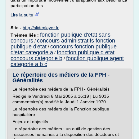
dans un important mouvement d'adaptation aux besoins La
participation des...
Lire la suite
Site :
http://slideplayer.fr
fonction publique d'etat sans
Thèmes liés :
concours
concours administratifs fonction
/
publique d'etat
concours fonction publique
/
d'etat categorie a
fonction publique d etat
/
concours categorie b
fonction publique agent
/
categorie a b c
Le répertoire des métiers de la FPH -
Généralités
Le répertoire des métiers de la FPH - Généralités
Rédigé le Vendredi 6 Mai 2005 à 16:19 | Lu 9035
commentaire(s) modifié le Jeudi 1 Janvier 1970
Le répertoire des métiers de la Fonction publique
hospitalière
Enjeux et objectifs
Le répertoire des métiers : un outil de gestion des
ressources humaines à la disposition des décideurs et