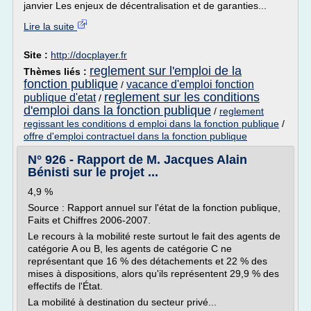
janvier Les enjeux de décentralisation et de garanties...
Lire la suite
Site :
http://docplayer.fr
reglement sur l'emploi de la
Thèmes liés :
fonction publique
vacance d'emploi fonction
/
reglement sur les conditions
publique d'etat
/
d'emploi dans la fonction publique
/
reglement
regissant les conditions d emploi dans la fonction publique
/
offre d'emploi contractuel dans la fonction publique
N° 926 - Rapport de M. Jacques Alain
Bénisti sur le projet ...
4,9 %
Source : Rapport annuel sur l'état de la fonction publique,
Faits et Chiffres 2006-2007.
Le recours à la mobilité reste surtout le fait des agents de
catégorie A ou B, les agents de catégorie C ne
représentant que 16 % des détachements et 22 % des
mises à dispositions, alors qu'ils représentent 29,9 % des
effectifs de l'État.
La mobilité à destination du secteur privé...